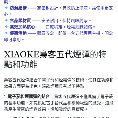
動。
防漏結構
—— 高密封設計，有效防止滲液，讓使用更安
心。
食品級材質
—— 安全耐用，保持風味純淨。
高效加熱核心
—— 口感穩定，煙霧細膩飽滿。
優惠活動
—— 購買五盒，即贈一台五代專用主機，開盒
即可享用。
XIAOKE梟客五代
煙彈的特
點和功能
梟客五代煙彈結合了電子菸和煙霧彈的技術，使其在功能和
效果方面更為出色。這款煙彈具有以下特點：
1.
電子菸和煙霧彈的結合：
梟客五代煙彈不僅具備了電子菸
的基本功能，如提供尼古丁替代品和模擬吸煙的感受，還能
夠產生濃密的煙霧效果，增加吸煙的真實感。