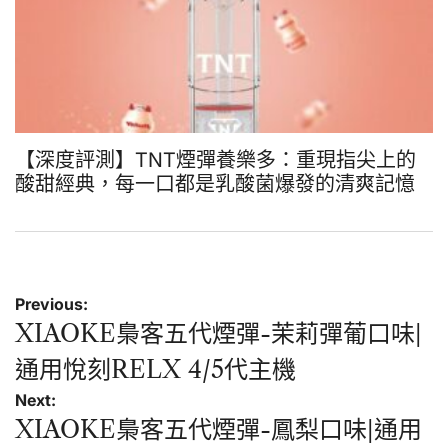
【深度評測】TNT煙彈養樂多：重現指尖上的
酸甜經典，每一口都是乳酸菌爆發的清爽記憶
文
Previous:
章
XIAOKE梟客五代煙彈-茉莉彈葡口味|
導
通用悅刻RELX 4/5代主機
覽
Next:
XIAOKE梟客五代煙彈-鳳梨口味|通用