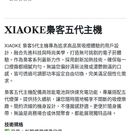
XIAOKE梟客五代主機
XIAOKE 梟客5代主機專為追求高品質吸煙體驗的用戶設
計，融合先進科技與時尚美學，打造無可挑剔的電子菸體
驗。作為梟客系列最新力作，採用創新加熱技術，確保每一
口煙霧都細膩均勻，無論您偏好清新淡雅或濃鬱飽滿的口
感，皆可透過可調節功率設定自由切換，完美滿足個性化需
求。
梟客五代主機配備高效能電池與快速充電功能，專屬搭配五
代煙彈，提供持久續航，讓您隨時隨地暢享不間斷的吸煙樂
趣。簡約流線的機身設計，不僅握感舒適，更便於隨身攜
帶，無論是商務場合或休閒聚會，都能展現獨特品味。
技術規格