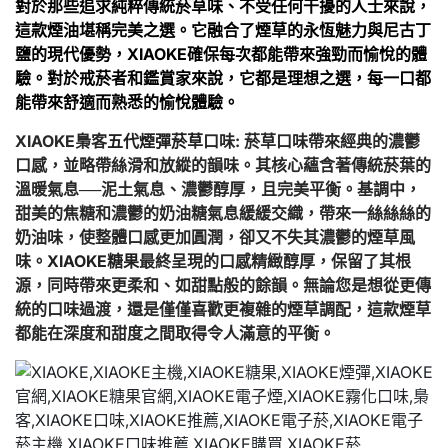
對於那些追求純粹傳統菸草味、不受任何干擾的人士來說，
這款煙油堪稱完美之選。它融合了煙草的永恆魅力與尼古丁
鹽的現代優勢，XIAOKE確保每次都能帶來強勁而愉悅的體
驗。對於戒菸者和鑑賞家來說，它都是理想之選，每一口都
能帶來舒適而熟悉的愉悅體驗。
XIAOKE梟客
五代煙彈菸草
口味: 菸草口味帶來經典的濃鬱
口感，並略帶絲滑和放縱的韻味。其核心蘊含著傳統菸葉的
溫暖氣息──泥土氣息、濃鬱醇厚，且完美平衡。基調中，
甜美的焦糖和濃鬱的奶油糖氣息緩緩交織，帶來一絲絲絲的
奶油味，使整體口感更加圓潤，卻又不失其濃鬱的煙草風
味。
XIAOKE糖果
最終呈現的口感精緻醇厚，保留了其根
源，同時帶來更柔和、如甜點般的餘韻。無論您是想從更傳
統的口味過渡，還是僅僅喜歡更複雜的煙草調配，這款煙草
都能在深度和甜度之間取得令人滿意的平衡。