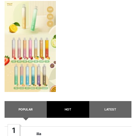
POPULAR
HOT
LATEST
1
ilia