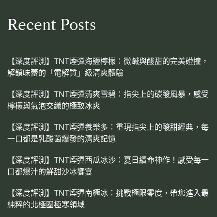
Recent Posts
【深度評測】TNT煙彈海鹽檸檬：微鹹與酸甜的完美碰撞，
解鎖味蕾的「電解質」級清爽體驗
【深度評測】TNT煙彈清爽雪碧：指尖上的碳酸風暴，感受
檸檬與氣泡交織的極致冰爽
【深度評測】TNT煙彈養樂多：重現指尖上的酸甜經典，每
一口都是乳酸菌爆發的清爽記憶
【深度評測】TNT煙彈西瓜冰沙：夏日續命神作！感受每一
口都爆汁的鮮甜沙冰饗宴
【深度評測】TNT煙彈南極冰：挑戰極限零度，帶您進入最
純粹的北極圈極寒領域