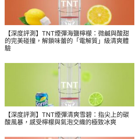
【深度評測】TNT煙彈海鹽檸檬：微鹹與酸甜
的完美碰撞，解鎖味蕾的「電解質」級清爽體
驗
【深度評測】TNT煙彈清爽雪碧：指尖上的碳
酸風暴，感受檸檬與氣泡交織的極致冰爽