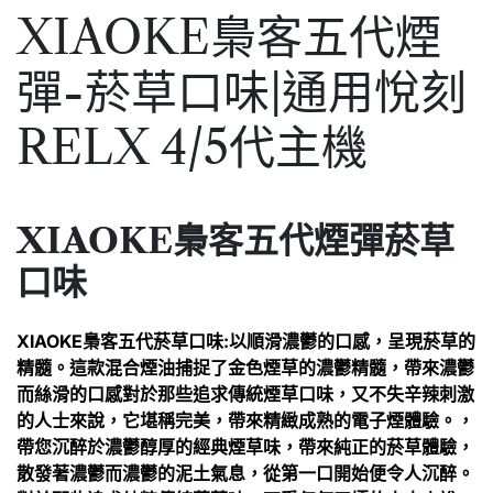
XIAOKE梟客五代煙
彈-菸草口味|通用悅刻
RELX 4/5代主機
XIAOKE梟客五代煙彈菸草
口味
XIAOKE梟客五代菸草口味:以順滑濃鬱的口感，呈現菸草的
精髓。這款混合煙油捕捉了金色煙草的濃鬱精髓，帶來濃鬱
而絲滑的口感對於那些追求傳統煙草口味，又不失辛辣刺激
的人士來說，它堪稱完美，帶來精緻成熟的電子煙體驗。，
帶您沉醉於濃鬱醇厚的經典煙草味，帶來純正的菸草體驗，
散發著濃鬱而濃鬱的泥土氣息，從第一口開始便令人沉醉。