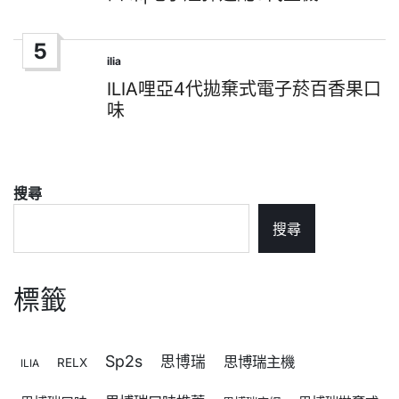
5
ilia
Posted
in
ILIA哩亞4代拋棄式電子菸百香果口
味
搜尋
搜尋
標籤
Sp2s
思博瑞
思博瑞主機
RELX
ILIA