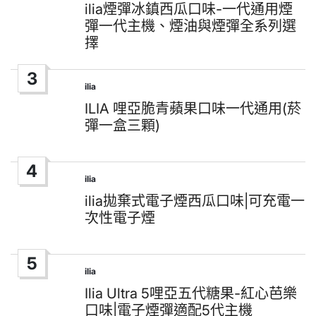
in
ilia煙彈冰鎮西瓜口味-一代通用煙
彈一代主機、煙油與煙彈全系列選
擇
3
ilia
Posted
in
ILIA 哩亞脆青蘋果口味一代通用(菸
彈一盒三顆)
4
ilia
Posted
in
ilia拋棄式電子煙西瓜口味|可充電一
次性電子煙
5
ilia
Posted
in
Ilia Ultra 5哩亞五代糖果-紅心芭樂
口味|電子煙彈適配5代主機