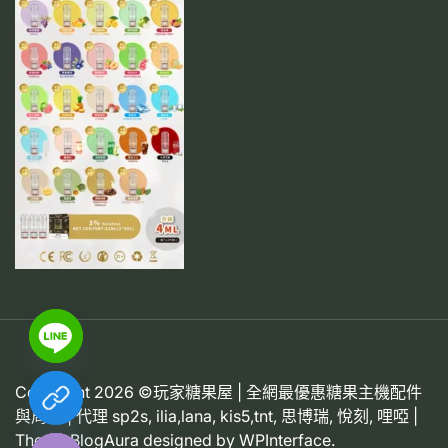
Copyright 2026 ©玩家糖果屋 | 全網最優惠糖果主機配件
chaty
與周邊 | 代理 sp2s, ilia,lana, kis5,tnt, 思博瑞, 悅刻, 哩啞 |
Hide
Theme BlogAura designed by
WPInterface
.