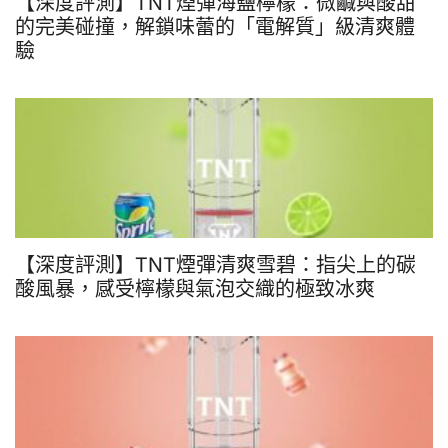
【深度評測】TNT煙彈海鹽檸檬：微鹹與酸甜
的完美碰撞，解鎖味蕾的「電解質」級清爽體
驗
【深度評測】TNT煙彈清爽雪碧：指尖上的碳
酸風暴，感受檸檬與氣泡交織的極致冰爽