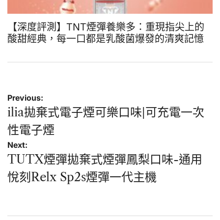
【深度評測】TNT煙彈養樂多：重現指尖上的
酸甜經典，每一口都是乳酸菌爆發的清爽記憶
文
Previous:
章
ilia拋棄式電子煙可樂口味|可充電一次
導
性電子煙
覽
Next:
TUTX煙彈拋棄式煙彈鳳梨口味-通用
悅刻Relx Sp2s煙彈一代主機