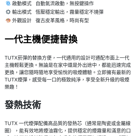
啟動模式
自動氣流啟動，無按鍵操作
輸出模式
恆壓穩定輸出，霧量穩定不燒彈
外觀設計
復古皮革風格，時尚有型
一代主機便捷替換
TUTX菸彈的替換方便，一代通用的設計可通配市面上一代
主機輕鬆更換。無論是在家中還是外出途中，都能迅速完成
更換，讓您隨時隨地享受愉悅的吸煙體驗。立即擁有最新的
TUTX煙彈，感受每一口的極致純淨，享受全新升級的吸煙
樂趣！
發熱技術
TUTX 一代煙彈配備高品質的發熱芯（通常是陶瓷或金屬線
圈），能有效地將煙油霧化，提供穩定的煙霧量和滿意的口