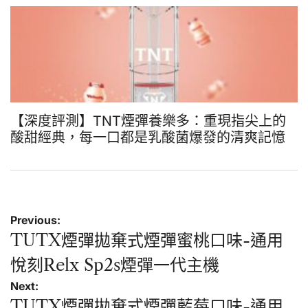
【深度評測】TNT煙彈養樂多：重現指尖上的
酸甜經典，每一口都是乳酸菌爆發的清爽記憶
文
Previous:
章
TUTX煙彈拋棄式煙彈蜜桃口味-通用
導
悅刻Relx Sp2s煙彈一代主機
覽
Next:
TUTX煙彈拋棄式煙彈藍莓口味-通用