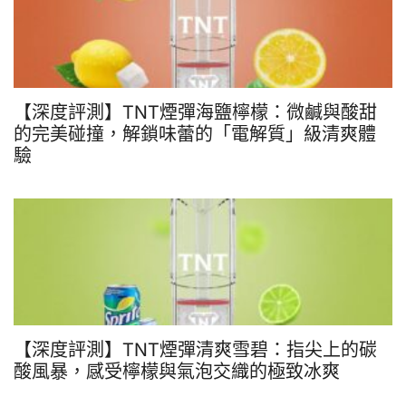
【深度評測】TNT煙彈海鹽檸檬：微鹹與酸甜
的完美碰撞，解鎖味蕾的「電解質」級清爽體
驗
【深度評測】TNT煙彈清爽雪碧：指尖上的碳
酸風暴，感受檸檬與氣泡交織的極致冰爽