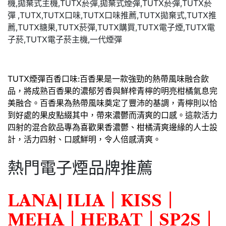
TUTX煙彈百香口味:百香果是一款強勁的熱帶風味融合飲
品，將成熟百香果的濃郁芳香與鮮榨青檸的明亮柑橘氣息完
美融合。百香果為熱帶風味奠定了豐沛的基調，青檸則以恰
到好處的果皮點綴其中，帶來濃鬱而清爽的口感。這款活力
四射的混合飲品專為喜歡果香濃鬱、柑橘清爽邊緣的人士設
計，活力四射、口感鮮明，令人倍感清爽。
熱門電子煙品牌推薦
LANA
|
ILIA
｜
KISS
｜
MEHA
｜
HEBAT
｜
SP2S
｜