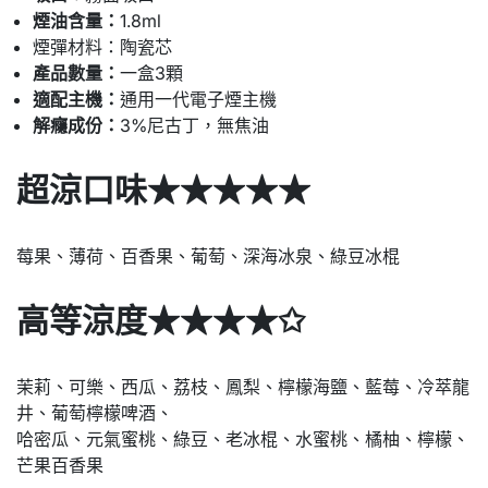
煙油含量：
1.8ml
煙彈材料：陶瓷芯
產品數量：
一盒3顆
適配主機：
通用一代電子煙主機
解癮成份：
3%尼古丁，無焦油
超涼口味★★★★★
莓果、薄荷、百香果、葡萄、深海冰泉、綠豆冰棍
高等涼度★★★★✩
茉莉、可樂、西瓜、荔枝、鳳梨、檸檬海鹽、藍莓、冷萃龍
井、葡萄檸檬啤酒、
哈密瓜、元氣蜜桃、綠豆、老冰棍、水蜜桃、橘柚、檸檬、
芒果百香果