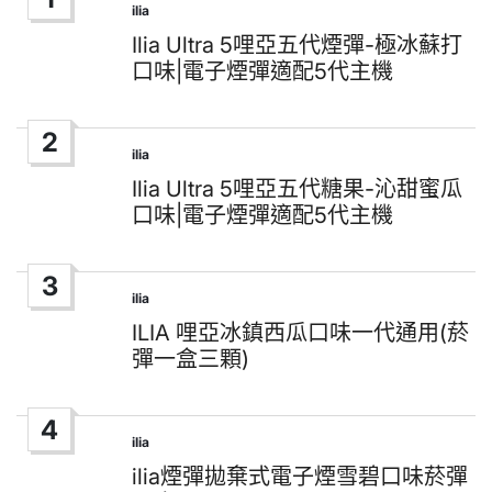
ilia
Posted
in
Ilia Ultra 5哩亞五代煙彈-極冰蘇打
口味|電子煙彈適配5代主機
2
ilia
Posted
in
Ilia Ultra 5哩亞五代糖果-沁甜蜜瓜
口味|電子煙彈適配5代主機
3
ilia
Posted
in
ILIA 哩亞冰鎮西瓜口味一代通用(菸
彈一盒三顆)
4
ilia
Posted
in
ilia煙彈拋棄式電子煙雪碧口味菸彈