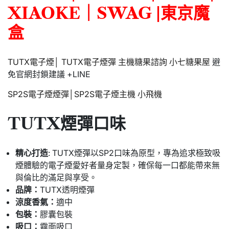
XIAOKE
｜
SWAG
|
東京魔
盒
TUTX電子煙│ TUTX電子煙彈 主機糖果諮詢 小七糖果屋
避
免官網封鎖建議 +LINE
SP2S電子煙煙彈│SP2S電子煙主機 小飛機
TUTX煙彈口味
精心打造
: TUTX煙彈以SP2口味為原型，專為追求極致吸
煙體驗的電子煙愛好者量身定製，確保每一口都能帶來無
與倫比的滿足與享受。
品牌：
TUTX透明煙彈
涼度香氣：
適中
包裝：
膠囊包裝
吸口：
霧面吸口