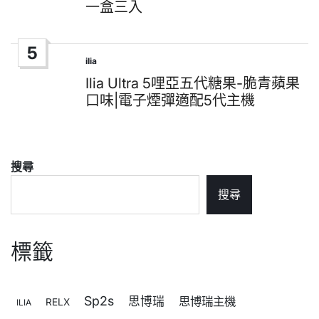
一盒三入
5
ilia
Posted
in
Ilia Ultra 5哩亞五代糖果-脆青蘋果
口味|電子煙彈適配5代主機
搜尋
搜尋
標籤
Sp2s
思博瑞
思博瑞主機
RELX
ILIA