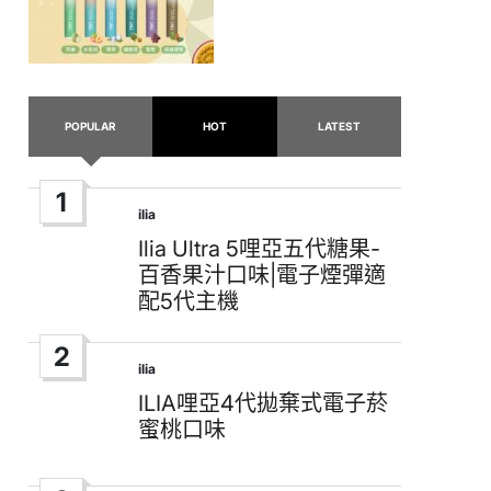
POPULAR
HOT
LATEST
1
ilia
Posted
in
Ilia Ultra 5哩亞五代糖果-
百香果汁口味|電子煙彈適
配5代主機
2
ilia
Posted
in
ILIA哩亞4代拋棄式電子菸
蜜桃口味