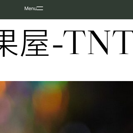
Skip
Menu
to
content
屋-TNT-