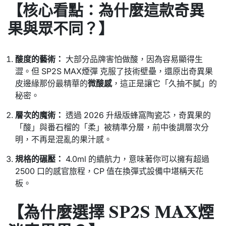
【核心看點：為什麼這款奇異
果與眾不同？】
酸度的藝術：
大部分品牌害怕做酸，因為容易顯得生
澀。但 SP2S MAX煙彈 克服了技術壁壘，還原出奇異果
皮邊緣那份最精華的
微酸感
，這正是讓它「久抽不膩」的
秘密。
層次的魔術：
透過 2026 升級版蜂窩陶瓷芯，奇異果的
「酸」與番石榴的「柔」被精準分層，前中後調層次分
明，不再是混亂的果汁感。
規格的碾壓：
4.0ml 的續航力，意味著你可以擁有超過
2500 口的感官旅程，CP 值在換彈式設備中堪稱天花
板。
【為什麼選擇 SP2S MAX煙