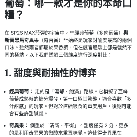
葡萄：哪一款才是你的本命口
糧？
在 SP2S MAX菸彈的宇宙中，
**經典葡萄（多肉葡萄）
與
新晉黑馬
奇異果（奇百番）**始終是玩家討論度最高的兩個
口味。
雖然兩者都屬於果香調，
但在感官體驗上卻是截然不
同的極端。
以下我們透過三個維度進行深度對比：
1. 甜度與耐抽性的博弈
經典葡萄：
走的是「濃郁、
飽滿」路線。
它模擬了巨峰
葡萄成熟時的糖分爆發，
第一口極其驚艷，
適合喜歡「多
汁甜感」的玩家。
但對於連續吸食的重度用戶，
後期可能
會有些許甜膩感。
奇異果：
側重於「清新、
平衡」。
甜度僅有 2 分，
更多
的是利用奇異果的微酸來重置味覺。
這使得奇異果在