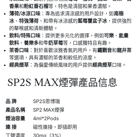
香果
和
粉紅番石榴
等，特色是清甜和果香濃郁。
薄荷/冰涼口味
：專為追求清涼感的用戶設計，如
南極
冰
、
特強薄荷
、和帶有冰涼感的
藍莓覆盆子冰
，提供強烈
的擊喉感和清新體驗。
飲料/特殊口味
：提供更多元化的選擇，例如
可樂
、
能量
飲料
、
養樂多
和
牛奶草莓
等，口感獨特且有趣。
茶香口味
：對於喜歡淡雅香氣的用戶，有
鐵觀音
和
龍井茶
等選項，具有濃郁的茶香和較低的涼度。
經典煙草
：為偏愛傳統風味的用戶提供
經典煙草
口味。
SP2S MAX煙彈產品信息
品 牌
SP2S思博瑞
產品名稱
SP2 MAX煙彈
煙油容量
4ml*2Pods
連 接
磁性連接，即插即用
丁鹽濃度
30mg（3%）