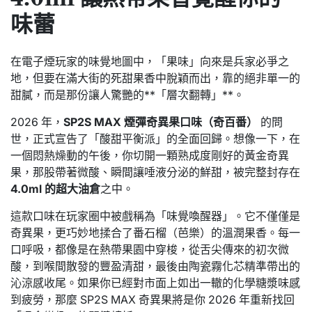
味蕾
在電子煙玩家的味覺地圖中，「果味」向來是兵家必爭之
地，但要在滿大街的死甜果香中脫穎而出，靠的絕非單一的
甜膩，而是那份讓人驚艷的**「層次翻轉」**。
2026 年，
SP2S MAX 煙彈奇異果口味（奇百番）
的問
世，正式宣告了「酸甜平衡派」的全面回歸。想像一下，在
一個悶熱燥動的午後，你切開一顆熟成度剛好的黃金奇異
果，那股帶著微酸、瞬間讓唾液分泌的鮮甜，被完整封存在
4.0ml 的超大油倉
之中。
這款口味在玩家圈中被戲稱為「味覺喚醒器」。它不僅僅是
奇異果，更巧妙地揉合了番石榴（芭樂）的溫潤果香。每一
口呼吸，都像是在熱帶果園中穿梭，從舌尖傳來的初次微
酸，到喉間散發的豐盈清甜，最後由陶瓷霧化芯精準帶出的
沁涼感收尾。如果你已經對市面上如出一轍的化學糖漿味感
到疲勞，那麼 SP2S MAX 奇異果將是你 2026 年重新找回