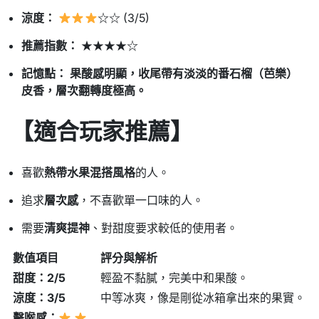
涼度：
☆☆ (3/5)
推薦指數：
★★★★☆
記憶點：
果酸感明顯，收尾帶有淡淡的番石榴（芭樂）
皮香，層次翻轉度極高。
【適合玩家推薦】
喜歡
熱帶水果混搭風格
的人。
追求
層次感
，不喜歡單一口味的人。
需要
清爽提神
、對甜度要求較低的使用者。
數值項目
評分與解析
甜度：2/5
輕盈不黏膩，完美中和果酸。
涼度：3/5
中等冰爽，像是剛從冰箱拿出來的果實。
擊喉感：