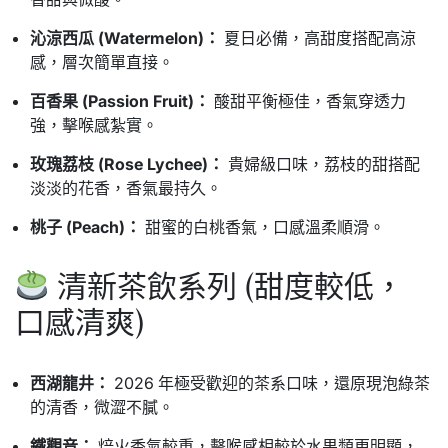
沁涼西瓜 (Watermelon)：
夏日必備，高甜度搭配高涼
感，層次簡單直接。
百香果 (Passion Fruit)：
酸甜平衡極佳，香氣穿透力
強，擊喉感紮實。
玫瑰荔枝 (Rose Lychee)：
貴婦級口味，荔枝的甜搭配
淡淡的花香，香氣最持久。
桃子 (Peach)：
甜蜜的白桃香氣，口感溫柔順滑。
清新茶飲系列 (甜度較低，
口感清爽)
西湖龍井：
2026 年極受歡迎的茶系口味，還原現泡綠茶
的清香，微澀不膩。
鐵觀音：
焙火香氣較重，擊喉感相較於水果類更明顯，