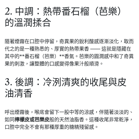
2. 中調：熱帶番石榴（芭樂）
的溫潤揉合
隨著煙霧在口腔中停留，奇異果的銳利酸感逐漸淡化，取而
代之的是一種熟悉的、厚實的熱帶果香 —— 這就是隱藏在
其中的**番石榴（芭樂）**香氣。芭樂的圓潤感中和了奇異
果的刺激，讓整體的口感變得像果汁般順滑。
3. 後調：冷洌清爽的收尾與皮
油清香
呼出煙霧後，喉底會留下一股中等的涼感，伴隨著淡淡的、
如同
檸檬皮或芭樂皮
般的天然油脂香。這種收尾非常乾淨，
口腔中完全不會有那種厚重的糖精殘留感。