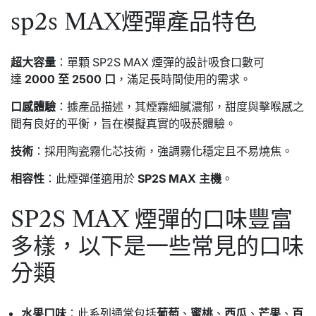
sp2s MAX煙彈產品特色
超大容量
：單顆 SP2S MAX 煙彈的設計吸食口數可
達
2000 至 2500 口
，滿足長時間使用的需求。
口感體驗
：據產品描述，其煙霧細膩濃郁，甜度與擊喉感之
間有良好的平衡，旨在模擬真實的吸菸體驗。
技術
：採用陶瓷霧化芯技術，強調霧化穩定且不易燒焦。
相容性
：此煙彈僅適用於
SP2S MAX 主機
。
SP2S MAX 煙彈的口味豐富
多樣，以下是一些常見的口味
分類
水果口味
：此系列通常包括
葡萄
、
蜜桃
、
西瓜
、
芒果
、
百