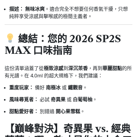
描述：
無味冰爽
。適合完全不想要任何香氣干擾，只想
純粹享受涼感與擊喉感的極簡主義者。
總結：您的 2026 SP2S
MAX 口味指南
這份清單涵蓋了從
極致涼感
到
深沉茶香
，再到
華麗甜點
的所
有光譜。在 4.0ml 的超大規格下，我們建議：
重度玩家：
備好
南極冰
或
鐵觀音
。
風味尋覓者：
必試
奇異果
或
白葡萄柚
。
甜點愛好者：
別錯過
開心果雪糕
。
【巔峰對決】奇異果 vs. 經典