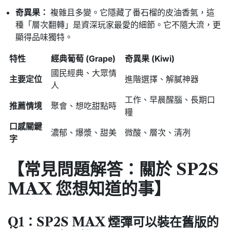
奇異果：
複雜且多變。
它隱藏了番石榴的皮油香氣，
這
種「層次翻轉」是資深玩家最愛的細節。
它不隨大流，
更
顯得品味獨特。
特性
經典葡萄 (Grape)
奇異果 (Kiwi)
國民經典、大眾情
主要定位
進階選擇、解膩神器
人
工作、早晨醒腦、長期口
推薦情境
聚會、想吃甜點時
糧
口感關鍵
濃郁、爆漿、甜美
微酸、層次、清冽
字
【常見問題解答：關於 SP2S
MAX 您想知道的事】
Q1：SP2S MAX 煙彈可以裝在舊版的