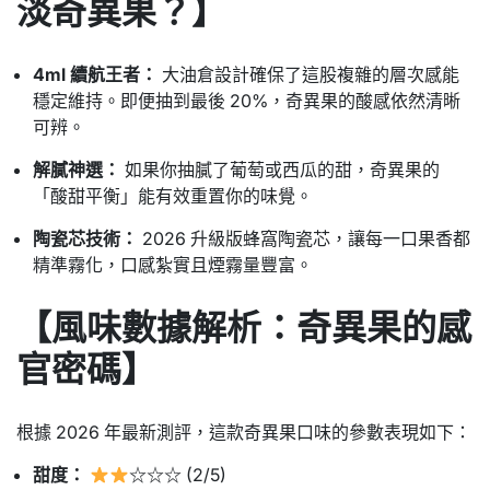
淡奇異果？】
4ml 續航王者：
大油倉設計確保了這股複雜的層次感能
穩定維持。即便抽到最後 20%，奇異果的酸感依然清晰
可辨。
解膩神選：
如果你抽膩了葡萄或西瓜的甜，奇異果的
「酸甜平衡」能有效重置你的味覺。
陶瓷芯技術：
2026 升級版蜂窩陶瓷芯，讓每一口果香都
精準霧化，口感紮實且煙霧量豐富。
【風味數據解析：奇異果的感
官密碼】
根據 2026 年最新測評，這款奇異果口味的參數表現如下：
甜度：
☆☆☆ (2/5)