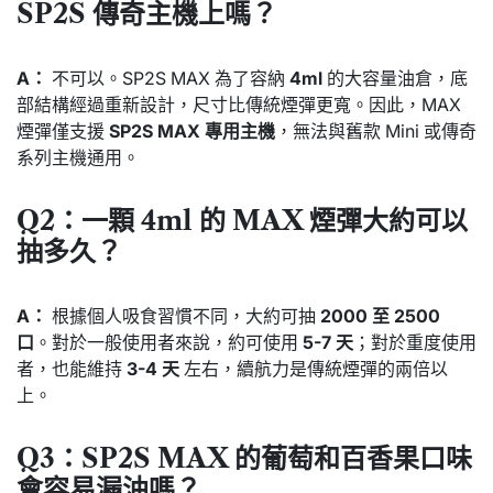
SP2S 傳奇主機上嗎？
A：
不可以。SP2S MAX 為了容納
4ml
的大容量油倉，底
部結構經過重新設計，尺寸比傳統煙彈更寬。因此，MAX
煙彈僅支援
SP2S MAX 專用主機
，無法與舊款 Mini 或傳奇
系列主機通用。
Q2：一顆 4ml 的 MAX 煙彈大約可以
抽多久？
A：
根據個人吸食習慣不同，大約可抽
2000 至 2500
口
。對於一般使用者來說，約可使用
5-7 天
；對於重度使用
者，也能維持
3-4 天
左右，續航力是傳統煙彈的兩倍以
上。
Q3：SP2S MAX 的葡萄和百香果口味
會容易漏油嗎？