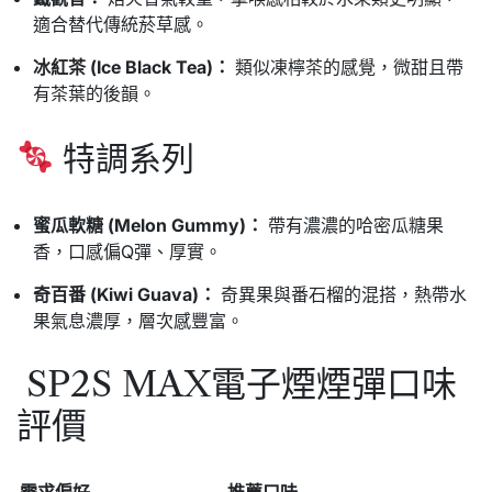
適合替代傳統菸草感。
冰紅茶 (Ice Black Tea)：
類似凍檸茶的感覺，微甜且帶
有茶葉的後韻。
特調系列
蜜瓜軟糖 (Melon Gummy)：
帶有濃濃的哈密瓜糖果
香，口感偏Q彈、厚實。
奇百番 (Kiwi Guava)：
奇異果與番石榴的混搭，熱帶水
果氣息濃厚，層次感豐富。
SP2S MAX電子煙煙彈口味
評價