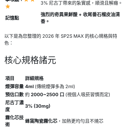
3% 尼古丁帶來的紮實感，順滑且解癮。
強烈的奇異果鮮酸 + 收尾番石榴皮油清
記憶點
香。
以下是為您整理的 2026 年 SP2S MAX 的核心規格與特
色：
核心規格諸元
項目
詳細規格
煙彈容量
4ml
(傳統煙彈多為 2ml)
預估口數
約
2000~2500 口
(視個人吸菸習慣而定)
尼古丁濃
3% (30mg)
度
霧化芯技
蜂窩陶瓷霧化芯
，加熱更均勻且不燒芯
術