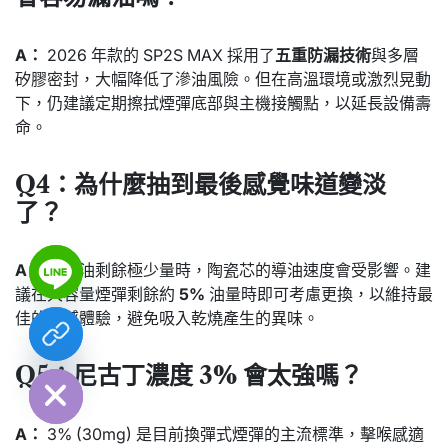
A：
2026 年款的 SP2S MAX 採用了
五重防漏技術
與多層
矽膠密封，大幅降低了滲油風險。但在高溫環境或激烈晃動
下，仍建議定期擦拭煙彈底部與主機接觸點，以延長設備壽
命。
Q4：為什麼抽到最後感覺味道變淡
了？
A：
當煙油剩餘極少量時，陶瓷芯的導油速度會受影響。建
議在大容量煙彈剩餘約
5%
油量時即可考慮更換，以維持最
佳的口感體驗，避免吸入乾燒產生的異味。
chaty
Hide
Q5：尼古丁濃度 3% 會太強嗎？
A：
3% (30mg) 是目前換彈式煙彈的主流標準，擊喉感適