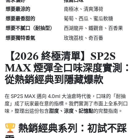
需求偏好
推薦口味
想要最涼的
南極冰、清爽薄荷
想要最香甜的
葡萄、西瓜、蜜瓜軟糖
想要不膩口（耐抽型）
西湖龍井、鐵觀音、百香果
想要獨特香氣
玫瑰荔枝、奇百番
【2026 終極清單】SP2S
MAX 煙彈全口味深度實測：
從熱銷經典到隱藏爆款
在 SP2S MAX 邁向 4.0ml 大油倉時代後，口味的「耐抽
度」成了玩家最在意的指標。我們實測了市面上全系列口
味，整理出這份包含
甜度、涼度、記憶點
的完整指南。
熱銷經典系列：初試不踩