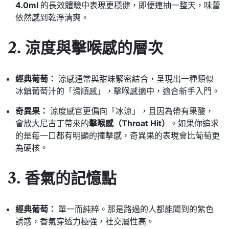
4.0ml
的長效體驗中表現更穩健，
即便連抽一整天，
味蕾
依然感到乾淨清爽。
2. 涼度與擊喉感的層次
經典葡萄：
涼感通常與甜味緊密結合，
呈現出一種類似
冰鎮葡萄汁的「滑順感」，
擊喉感適中，
適合新手入門。
奇異果：
涼度感官更偏向「冰涼」，
且因為帶有果酸，
會放大尼古丁帶來的
擊喉感（Throat Hit）
。
如果你追求
的是每一口都有明顯的撞擊感，
奇異果的表現會比葡萄更
為硬核。
3. 香氣的記憶點
經典葡萄：
單一而純粹。
那是路過的人都能聞到的紫色
誘惑，
香氣穿透力極強，
社交屬性高。