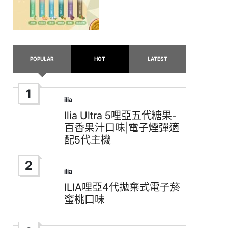
POPULAR
HOT
LATEST
1
ilia
Posted
in
Ilia Ultra 5哩亞五代糖果-
百香果汁口味|電子煙彈適
配5代主機
2
ilia
Posted
in
ILIA哩亞4代拋棄式電子菸
蜜桃口味