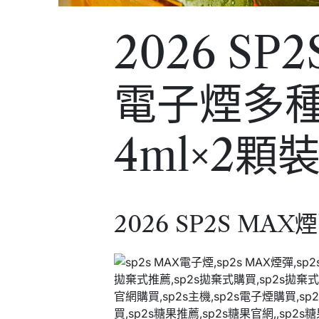
2026 SP
電子煙多
4ml×2顆
2026 SP2S MA