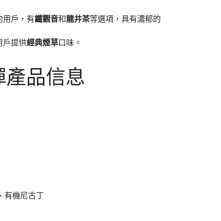
的用戶，有
鐵觀音
和
龍井茶
等選項，具有濃郁的
用戶提供
經典煙草
口味。
煙彈產品信息
、有機尼古丁