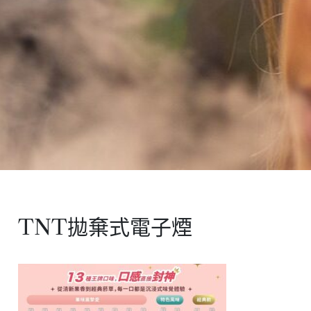
TNT拋棄式電子煙