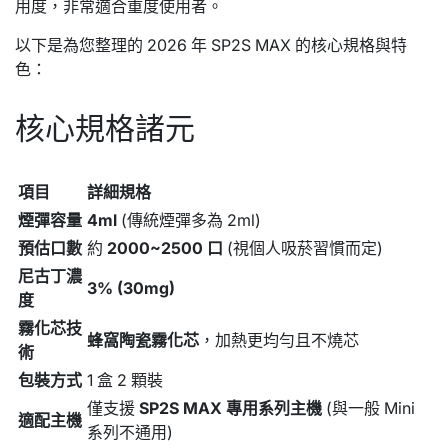
用度，非常適合重度使用者。
以下是為您整理的 2026 年 SP2S MAX 的核心規格與特
色：
核心規格諸元
項目
詳細規格
煙彈容量
4ml
(傳統煙彈多為 2ml)
預估口數
約
2000~2500 口
(視個人吸菸習慣而定)
尼古丁濃
3% (30mg)
度
霧化芯技
蜂窩陶瓷霧化芯
，加熱更均勻且不燒芯
術
包裝方式
1 盒 2 顆裝
僅支援
SP2S MAX 專用系列主機
(與一般 Mini
適配主機
系列不通用)