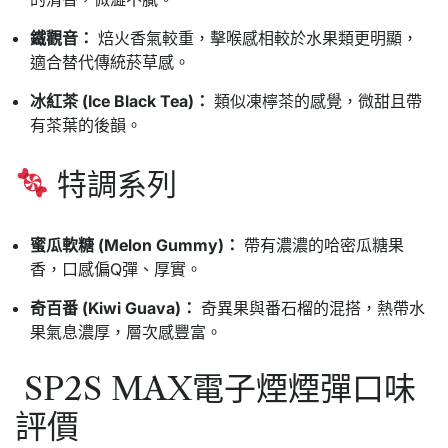
鐵觀音：
焙火香氣較重，擊喉感相較於水果類更明顯，
適合替代傳統菸草感。
冰紅茶 (Ice Black Tea)：
類似凍檸茶的感覺，微甜且帶
有茶葉的後韻。
特調系列
蜜瓜軟糖 (Melon Gummy)：
帶有濃濃的哈密瓜糖果
香，口感偏Q彈、厚實。
奇百番 (Kiwi Guava)：
奇異果與番石榴的混搭，熱帶水
果氣息濃厚，層次感豐富。
SP2S MAX電子煙煙彈口味
評價