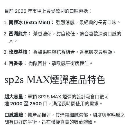
目前 2026 年市場上最受歡迎的口味包括：
南極冰 (Extra Mint)：
強烈涼感，最經典的長青口味。
西湖龍井：
茶香濃郁，甜度較低，適合喜歡清淡口感的
人。
玫瑰荔枝：
香甜果味與花香結合，香氣層次最明顯。
百香果：
微酸回甘，擊喉感平衡度極佳。
sp2s MAX煙彈產品特色
超大容量
：單顆 SP2S MAX 煙彈的設計吸食口數可
達
2000 至 2500 口
，滿足長時間使用的需求。
口感體驗
：據產品描述，其煙霧細膩濃郁，甜度與擊喉感之
間有良好的平衡，旨在模擬真實的吸菸體驗。