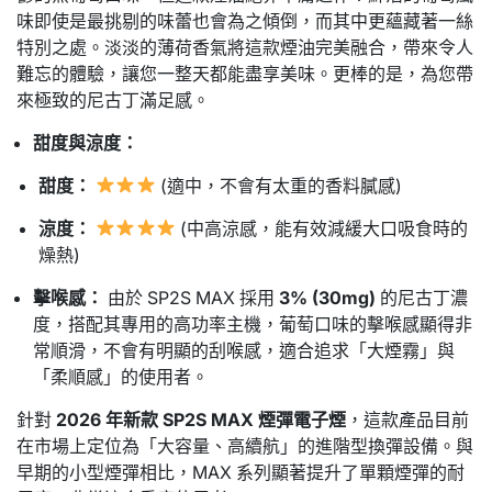
味
即使是最挑剔的味蕾也會為之傾倒，而其中更蘊藏著一絲
特別之處。淡淡的薄荷香氣將這款煙油完美融合，帶來令人
難忘的體驗，讓您一整天都能盡享美味。更棒的是
，
為您帶
來極致的尼古丁滿足感。
甜度與涼度：
甜度：
(適中，
不會有太重的香料膩感)
涼度：
(中高涼感，
能有效減緩大口吸食時的
燥熱)
擊喉感：
由於 SP2S MAX 採用
3% (30mg)
的尼古丁濃
度，
搭配其專用的高功率主機，
葡萄口味的擊喉感顯得非
常順滑，
不會有明顯的刮喉感，
適合追求「大煙霧」與
「柔順感」的使用者。
針對
2026 年新款 SP2S MAX 煙彈電子煙
，這款產品目前
在市場上定位為「大容量、高續航」的進階型換彈設備。與
早期的小型煙彈相比，MAX 系列顯著提升了單顆煙彈的耐