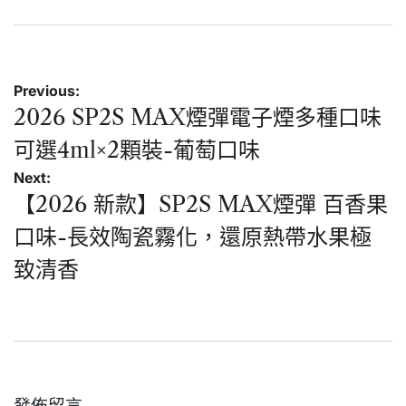
文
Previous:
章
2026 SP2S MAX煙彈電子煙多種口味
導
可選4ml×2顆裝-葡萄口味
覽
Next:
【2026 新款】SP2S MAX煙彈 百香果
口味-長效陶瓷霧化，還原熱帶水果極
致清香
發佈留言