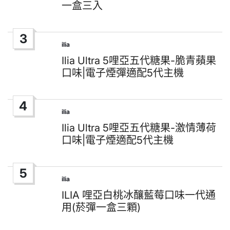
一盒三入
3
ilia
Posted
in
Ilia Ultra 5哩亞五代糖果-脆青蘋果
口味|電子煙彈適配5代主機
4
ilia
Posted
in
Ilia Ultra 5哩亞五代糖果-激情薄荷
口味|電子煙適配5代主機
5
ilia
Posted
in
ILIA 哩亞白桃冰釀藍莓口味一代通
用(菸彈一盒三顆)