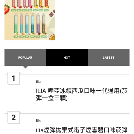
POPULAR
HOT
LATEST
1
ilia
Posted
in
ILIA 哩亞冰鎮西瓜口味一代通用(菸
彈一盒三顆)
2
ilia
Posted
in
ilia煙彈拋棄式電子煙雪碧口味菸彈