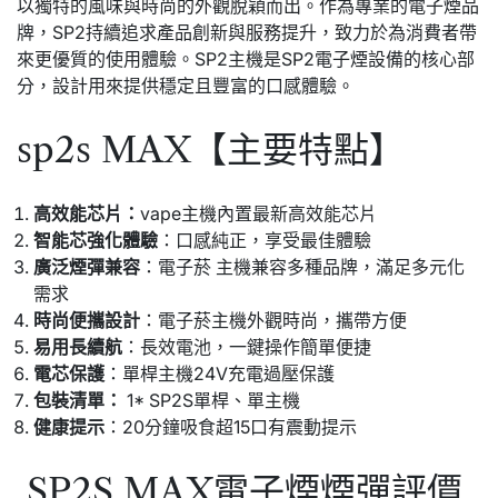
以獨特的風味與時尚的外觀脫穎而出。作為專業的電子煙品
牌，SP2持續追求產品創新與服務提升，致力於為消費者帶
來更優質的使用體驗。SP2主機是SP2電子煙設備的核心部
分，設計用來提供穩定且豐富的口感體驗。
sp2s MAX【主要特點】
高效能芯片：
vape主機內置最新高效能芯片
智能芯強化體驗
：口感純正，享受最佳體驗
廣泛煙彈兼容
：電子菸 主機兼容多種品牌，滿足多元化
需求
時尚便攜設計
：電子菸主機外觀時尚，攜帶方便
易用長續航
：長效電池，一鍵操作簡單便捷
電芯保護
：單桿主機24V充電過壓保護
包裝清單：
1* SP2S單桿、單主機
健康提示
：20分鐘吸食超15口有震動提示
SP2S MAX電子煙煙彈評價