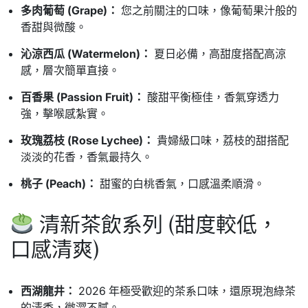
多肉葡萄 (Grape)：
您之前關注的口味，像葡萄果汁般的
香甜與微酸。
沁涼西瓜 (Watermelon)：
夏日必備，高甜度搭配高涼
感，層次簡單直接。
百香果 (Passion Fruit)：
酸甜平衡極佳，香氣穿透力
強，擊喉感紮實。
玫瑰荔枝 (Rose Lychee)：
貴婦級口味，荔枝的甜搭配
淡淡的花香，香氣最持久。
桃子 (Peach)：
甜蜜的白桃香氣，口感溫柔順滑。
清新茶飲系列 (甜度較低，
口感清爽)
西湖龍井：
2026 年極受歡迎的茶系口味，還原現泡綠茶
的清香，微澀不膩。