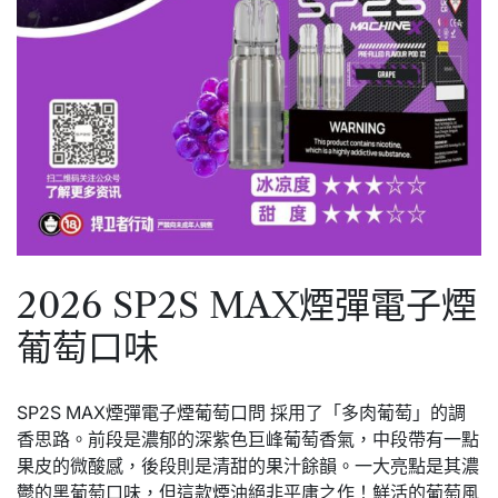
2026 SP2S MAX煙彈電子煙
葡萄口味
SP2S MAX煙彈電子煙葡萄口問 採用了「多肉葡萄」的調
香思路。
前段是濃郁的深紫色巨峰葡萄香氣，
中段帶有一點
果皮的微酸感，
後段則是清甜的果汁餘韻。
一大亮點是其濃
鬱的黑葡萄口味，但這款煙油絕非平庸之作！鮮活的
葡萄風