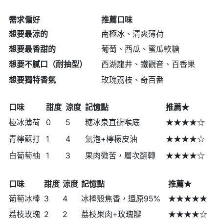
需求偏好
推薦口味
想要最涼的
南極冰、清爽薄荷
想要最香甜的
葡萄、西瓜、蜜瓜軟糖
想要不膩口（耐抽型）
西湖龍井、鐵觀音、百香果
想要獨特香氣
玫瑰荔枝、奇百番
口味
甜度
涼度
記憶點
推薦★
極冰薄荷
0
5
糖冰泉直衝喉底
★★★★☆
青檸蘇打
1
4
氣泡+檸檬皮油
★★★★☆
白葡萄柚
1
3
果肉微苦，層次翻轉
★★★★☆
口味
甜度
涼度
記憶點
推薦★
葡萄冰棒
3
4
冰棒殼焦香，還原95%
★★★★★
荔枝玫瑰
2
2
荔枝果肉+玫瑰瓣
★★★★☆