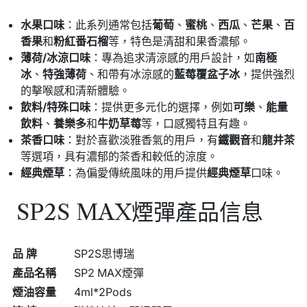
水果口味
：此系列通常包括
葡萄
、
蜜桃
、
西瓜
、
芒果
、
百
香果
和
粉紅番石榴
等，特色是清甜和果香濃郁。
薄荷/冰涼口味
：專為追求清涼感的用戶設計，如
南極
冰
、
特強薄荷
、和帶有冰涼感的
藍莓覆盆子冰
，提供強烈
的擊喉感和清新體驗。
飲料/特殊口味
：提供更多元化的選擇，例如
可樂
、
能量
飲料
、
養樂多
和
牛奶草莓
等，口感獨特且有趣。
茶香口味
：對於喜歡淡雅香氣的用戶，有
鐵觀音
和
龍井茶
等選項，具有濃郁的茶香和較低的涼度。
經典煙草
：為偏愛傳統風味的用戶提供
經典煙草
口味。
SP2S MAX煙彈產品信息
品 牌
SP2S思博瑞
產品名稱
SP2 MAX煙彈
煙油容量
4ml*2Pods