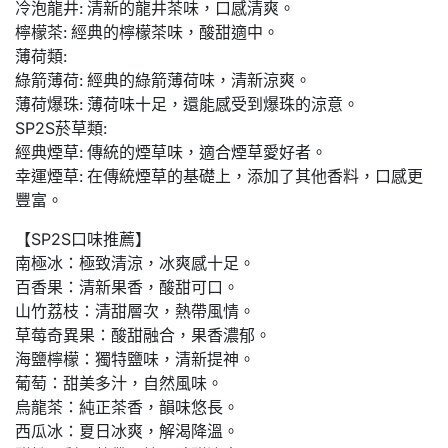
冷泡龍井: 清新的龍井茶味，口感清爽。
檸檬茶: 經典的檸檬茶味，酸甜適中。
薄荷類:
綠箭薄荷: 經典的綠箭薄荷味，清新涼爽。
薄荷爆珠: 薄荷味十足，還能感受到爆珠的涼意。
SP2S菸草類:
經典煙草: 傳統的煙草味，適合煙草愛好者。
幸運煙草: 在傳統煙草的基礎上，添加了其他香料，口感更
豐富。
【SP2S口味推薦】
南極冰：極致清涼，冰爽感十足。
百香果：清新果香，酸甜可口。
山竹荔枝：清甜層次，熱帶風情。
草莓奇異果：酸甜融合，果香濃郁。
海鹽檸檬：獨特鹽味，清新提神。
葡萄：甜美多汁，自然風味。
烏龍茶：純正茶香，韻味悠長。
西瓜冰：夏日冰爽，解渴降溫。