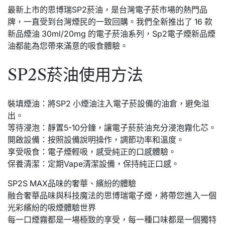
最新上市的思博瑞SP2菸油，是台灣電子菸市場的熱門品
牌，一直受到台灣煙民的一致回購。我們全新推出了 16 款
新品煙油 30ml/20mg 的電子菸油系列，Sp2電子煙新品煙
油都能為您帶來滿意的吸食體驗。
SP2S菸油使用方法
裝填煙油：將SP2 小煙油注入電子菸設備的油倉，避免溢
出。
等待浸泡：靜置5-10分鐘，讓電子菸菸油充分浸泡霧化芯。
開啟設備：按照設備說明操作，調節功率和溫度。
享受吸食：電子煙輕吸，感受純正的口感體驗。
保養清潔：定期Vape清潔設備，保持純正口感。
SP2S MAX品味的奢華、繽紛的體驗
融合奢華品味與科技魔法的思博瑞電子煙，將帶您進入一個
光彩繽紛的吸煙體驗世界
每一口煙霧都是一場極致的享受，每一種口味都是一個獨特