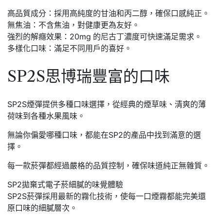
高品質成分：採用高純度的甘油和丙二醇，確保口感純正。
無焦油：不含焦油，對健康更為友好。
強烈的解癮效果：20mg 的尼古丁濃度可快速滿足需求。
多樣化口味：滿足不同用戶的喜好。
SP2S思博瑞豐富的口味
SP2S煙彈提供多種口味選擇，從經典的煙草味、清爽的薄
荷味到各種水果風味。
無論你偏愛哪種口味，都能在SP2的產品中找到滿意的選
擇。
每一款菸彈都經過嚴格的品質控制，確保味道純正無雜質。
SP2拋棄式電子菸細膩的味覺體驗
SP2S菸彈採用最新的霧化技術，使每一口煙霧都能完美還
原口味的細膩層次。