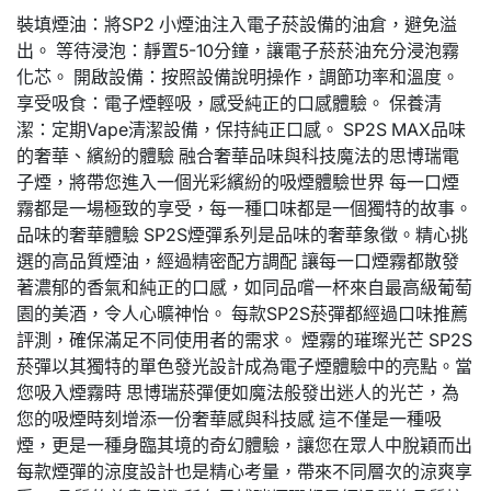
裝填煙油：將SP2 小煙油注入電子菸設備的油倉，避免溢
出。 等待浸泡：靜置5-10分鐘，讓電子菸菸油充分浸泡霧
化芯。 開啟設備：按照設備說明操作，調節功率和溫度。
享受吸食：電子煙輕吸，感受純正的口感體驗。 保養清
潔：定期Vape清潔設備，保持純正口感。 SP2S MAX品味
的奢華、繽紛的體驗 融合奢華品味與科技魔法的思博瑞電
子煙，將帶您進入一個光彩繽紛的吸煙體驗世界 每一口煙
霧都是一場極致的享受，每一種口味都是一個獨特的故事。
品味的奢華體驗 SP2S煙彈系列是品味的奢華象徵。精心挑
選的高品質煙油，經過精密配方調配 讓每一口煙霧都散發
著濃郁的香氣和純正的口感，如同品嚐一杯來自最高級葡萄
園的美酒，令人心曠神怡。 每款SP2S菸彈都經過口味推薦
評測，確保滿足不同使用者的需求。 煙霧的璀璨光芒 SP2S
菸彈以其獨特的單色發光設計成為電子煙體驗中的亮點。當
您吸入煙霧時 思博瑞菸彈便如魔法般發出迷人的光芒，為
您的吸煙時刻增添一份奢華感與科技感 這不僅是一種吸
煙，更是一種身臨其境的奇幻體驗，讓您在眾人中脫穎而出
每款煙彈的涼度設計也是精心考量，帶來不同層次的涼爽享