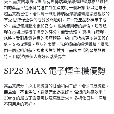
受。 品質的尊貴保證 所有思博瑞煙彈都是經過嚴格品質控
制的產品。從原料的選擇到生產的每一個細節 都以追求卓
越品質為己任，確保每一款思博瑞煙彈都能帶給您最極致的
享受 思博瑞煙彈的成分公開透明，每一款產品都標示了成
分，讓您使用起來更加安心。 根據使用者的評價，哩呀煙
彈在市場上獲得了極高的評分，備受信賴。 選擇lila煙彈，
您將享受到品質尊貴的吸煙體驗，給自己帶來更多尊榮與自
信。 SP2S煙彈，品味的奢華、光彩繽紛的吸煙體驗。讓我
們一同揚帆啟航，探索吸煙新境界，品味生活的奢華與獨
特。 口感依照個人喜好及感受為主
SP2S MAX 電子煙主機優勢
高品質成分：採用高純度的甘油和丙二醇，確保口感純正。
無焦油：不含焦油，對健康更為友好。 強烈的解癮效果：
20mg 的尼古丁濃度可快速滿足需求。 多樣化口味：滿足
不同用戶的喜好。