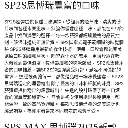
SP2S思博瑞豐富的口味
SP2S煙彈提供多種口味選擇，從經典的煙草味、清爽的薄
荷味到各種水果風味。 無論你偏愛哪種口味，都能在SP2的
產品中找到滿意的選擇。 每一款菸彈都經過嚴格的品質控
制，確保味道純正無雜質。 SP2拋棄式電子菸細膩的味覺體
驗 SP2S菸彈採用最新的霧化技術，使每一口煙霧都能完美
還原口味的細膩層次。 陶瓷霧化器的應用，更讓煙霧在吸
入時達到最佳溫度，提供最細膩的味覺體驗。 SP2蒐集使用
者的口味推薦，讓SP2S的煙彈廣受好評，滿足不同偏好的
需求。 這種技術讓每一口都像是品嚐一場味覺盛宴。 SP2S
思博瑞穩定的煙霧輸出 除了豐富的口味和細膩的味覺，SP2
菸彈還提供穩定的煙霧輸出。 先進的設計確保了每一口煙
霧的濃厚度和穩定性。 無論是初次使用還是長期使用，都
能保證一致的高品質體驗。 每款思博瑞煙彈的涼度設計也
經過調整，為使用者帶來不同層次的涼爽享受。
SPS MAX 思博瑞2025新款