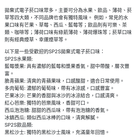
拋棄式電子菸口味眾多，主要可分為水果、飲品、薄荷、菸
草等四大類，不同品牌也會有獨特風味。 例如，常見的水
果口味有芒果、草莓、西瓜、藍莓等；飲品則有可樂、茶
類、咖啡等；薄荷口味有綠箭薄荷、薄荷爆珠等；菸草口味
則有經典煙草、幸運煙草等。
以下是一些受歡迎的SP2S拋棄式電子菸口味：
SP2S水果類:
藍莓漿果: 具有濃郁的藍莓和漿果香氣，甜中帶酸，層次豐
富。
脆青蘋果: 清爽的青蘋果味，口感酸甜，適合日常使用。
多肉葡萄: 濃郁的葡萄味，帶有冰涼感，口感豐富。
芒果冰沙: 芒果的香甜與冰沙的冰涼結合，口感清爽。
紅心芭樂: 獨特的芭樂風味，香甜可口。
西瓜泡泡糖: 甜甜的西瓜味，帶有泡泡糖的香氣。
冰鎮西瓜: 類似西瓜冰棒的口味，清爽解膩。
SP2S飲品類:
黑松沙士: 獨特的黑松沙士風味，充滿童年回憶。