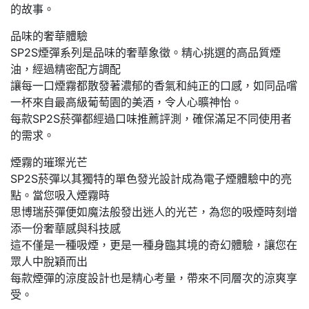
的故事。
品味的奢華體驗
SP2S煙彈系列是品味的奢華象徵。精心挑選的高品質煙
油，經過精密配方調配
讓每一口煙霧都散發著濃郁的香氣和純正的口感，如同品嚐
一杯來自最高級葡萄園的美酒，令人心曠神怡。
每款SP2S菸彈都經過口味推薦評測，確保滿足不同使用者
的需求。
煙霧的璀璨光芒
SP2S菸彈以其獨特的單色發光設計成為電子煙體驗中的亮
點。當您吸入煙霧時
思博瑞菸彈便如魔法般發出迷人的光芒，為您的吸煙時刻增
添一份奢華感與科技感
這不僅是一種吸煙，更是一種身臨其境的奇幻體驗，讓您在
眾人中脫穎而出
每款煙彈的涼度設計也是精心考量，帶來不同層次的涼爽享
受。