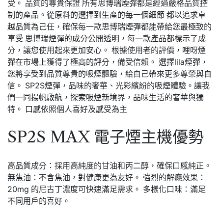
受。 品質的尊貴保證 所有思博瑞煙彈都是經過嚴格品質控
制的產品。從原料的選擇到生產的每一個細節 都以追求卓
越品質為己任，確保每一款思博瑞煙彈都能帶給您最極致的
享受 思博瑞煙彈的成分公開透明，每一款產品都標示了成
分，讓您使用起來更加安心。 根據使用者的評價，哩呀煙
彈在市場上獲得了極高的評分，備受信賴。 選擇lila煙彈，
您將享受到品質尊貴的吸煙體驗，給自己帶來更多尊榮與自
信。 SP2S煙彈，品味的奢華、光彩繽紛的吸煙體驗。讓我
們一同揚帆啟航，探索吸煙新境界，品味生活的奢華與獨
特。 口感依照個人喜好及感受為主
SP2S MAX 電子煙主機優勢
高品質成分：採用高純度的甘油和丙二醇，確保口感純正。
無焦油：不含焦油，對健康更為友好。 強烈的解癮效果：
20mg 的尼古丁濃度可快速滿足需求。 多樣化口味：滿足
不同用戶的喜好。