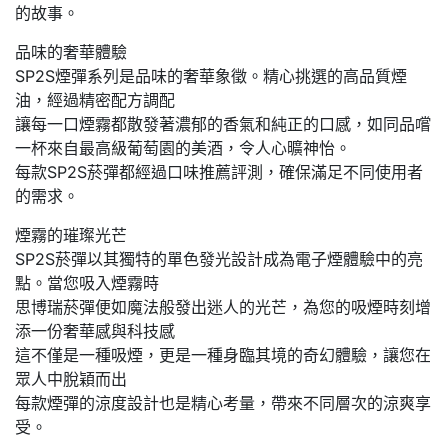
的故事。
品味的奢華體驗
SP2S煙彈系列是品味的奢華象徵。精心挑選的高品質煙
油，經過精密配方調配
讓每一口煙霧都散發著濃郁的香氣和純正的口感，如同品嚐
一杯來自最高級葡萄園的美酒，令人心曠神怡。
每款SP2S菸彈都經過口味推薦評測，確保滿足不同使用者
的需求。
煙霧的璀璨光芒
SP2S菸彈以其獨特的單色發光設計成為電子煙體驗中的亮
點。當您吸入煙霧時
思博瑞菸彈便如魔法般發出迷人的光芒，為您的吸煙時刻增
添一份奢華感與科技感
這不僅是一種吸煙，更是一種身臨其境的奇幻體驗，讓您在
眾人中脫穎而出
每款煙彈的涼度設計也是精心考量，帶來不同層次的涼爽享
受。