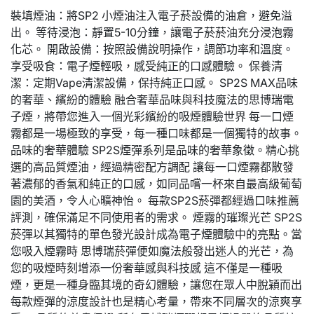
裝填煙油：將SP2 小煙油注入電子菸設備的油倉，避免溢
出。 等待浸泡：靜置5-10分鐘，讓電子菸菸油充分浸泡霧
化芯。 開啟設備：按照設備說明操作，調節功率和溫度。
享受吸食：電子煙輕吸，感受純正的口感體驗。 保養清
潔：定期Vape清潔設備，保持純正口感。 SP2S MAX品味
的奢華、繽紛的體驗 融合奢華品味與科技魔法的思博瑞電
子煙，將帶您進入一個光彩繽紛的吸煙體驗世界 每一口煙
霧都是一場極致的享受，每一種口味都是一個獨特的故事。
品味的奢華體驗 SP2S煙彈系列是品味的奢華象徵。精心挑
選的高品質煙油，經過精密配方調配 讓每一口煙霧都散發
著濃郁的香氣和純正的口感，如同品嚐一杯來自最高級葡萄
園的美酒，令人心曠神怡。 每款SP2S菸彈都經過口味推薦
評測，確保滿足不同使用者的需求。 煙霧的璀璨光芒 SP2S
菸彈以其獨特的單色發光設計成為電子煙體驗中的亮點。當
您吸入煙霧時 思博瑞菸彈便如魔法般發出迷人的光芒，為
您的吸煙時刻增添一份奢華感與科技感 這不僅是一種吸
煙，更是一種身臨其境的奇幻體驗，讓您在眾人中脫穎而出
每款煙彈的涼度設計也是精心考量，帶來不同層次的涼爽享