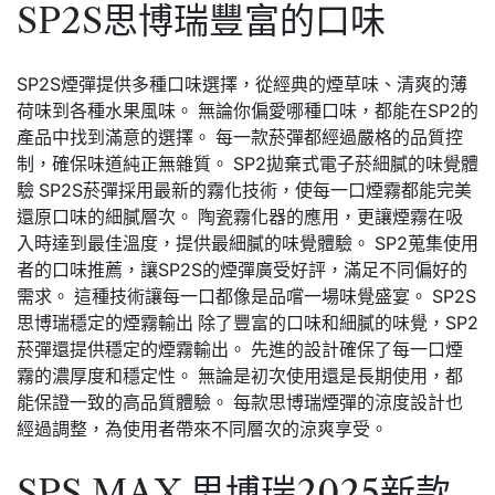
SP2S思博瑞豐富的口味
SP2S煙彈提供多種口味選擇，從經典的煙草味、清爽的薄
荷味到各種水果風味。 無論你偏愛哪種口味，都能在SP2的
產品中找到滿意的選擇。 每一款菸彈都經過嚴格的品質控
制，確保味道純正無雜質。 SP2拋棄式電子菸細膩的味覺體
驗 SP2S菸彈採用最新的霧化技術，使每一口煙霧都能完美
還原口味的細膩層次。 陶瓷霧化器的應用，更讓煙霧在吸
入時達到最佳溫度，提供最細膩的味覺體驗。 SP2蒐集使用
者的口味推薦，讓SP2S的煙彈廣受好評，滿足不同偏好的
需求。 這種技術讓每一口都像是品嚐一場味覺盛宴。 SP2S
思博瑞穩定的煙霧輸出 除了豐富的口味和細膩的味覺，SP2
菸彈還提供穩定的煙霧輸出。 先進的設計確保了每一口煙
霧的濃厚度和穩定性。 無論是初次使用還是長期使用，都
能保證一致的高品質體驗。 每款思博瑞煙彈的涼度設計也
經過調整，為使用者帶來不同層次的涼爽享受。
SPS MAX 思博瑞2025新款