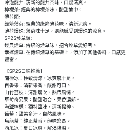
冷泡龍井: 清新的龍井茶味，口感清爽。
檸檬茶: 經典的檸檬茶味，酸甜適中。
薄荷類:
綠箭薄荷: 經典的綠箭薄荷味，清新涼爽。
薄荷爆珠: 薄荷味十足，還能感受到爆珠的涼意。
SP2S菸草類:
經典煙草: 傳統的煙草味，適合煙草愛好者。
幸運煙草: 在傳統煙草的基礎上，添加了其他香料，口感更
豐富。
【SP2S口味推薦】
南極冰：極致清涼，冰爽感十足。
百香果：清新果香，酸甜可口。
山竹荔枝：清甜層次，熱帶風情。
草莓奇異果：酸甜融合，果香濃郁。
海鹽檸檬：獨特鹽味，清新提神。
葡萄：甜美多汁，自然風味。
烏龍茶：純正茶香，韻味悠長。
西瓜冰：夏日冰爽，解渴降溫。