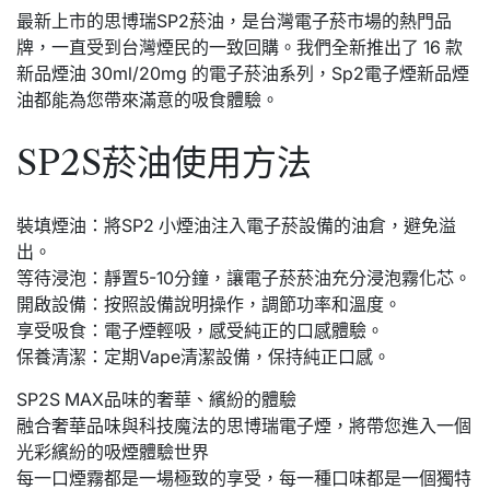
最新上市的思博瑞SP2菸油，是台灣電子菸市場的熱門品
牌，一直受到台灣煙民的一致回購。我們全新推出了 16 款
新品煙油 30ml/20mg 的電子菸油系列，Sp2電子煙新品煙
油都能為您帶來滿意的吸食體驗。
SP2S菸油使用方法
裝填煙油：將SP2 小煙油注入電子菸設備的油倉，避免溢
出。
等待浸泡：靜置5-10分鐘，讓電子菸菸油充分浸泡霧化芯。
開啟設備：按照設備說明操作，調節功率和溫度。
享受吸食：電子煙輕吸，感受純正的口感體驗。
保養清潔：定期Vape清潔設備，保持純正口感。
SP2S MAX品味的奢華、繽紛的體驗
融合奢華品味與科技魔法的思博瑞電子煙，將帶您進入一個
光彩繽紛的吸煙體驗世界
每一口煙霧都是一場極致的享受，每一種口味都是一個獨特