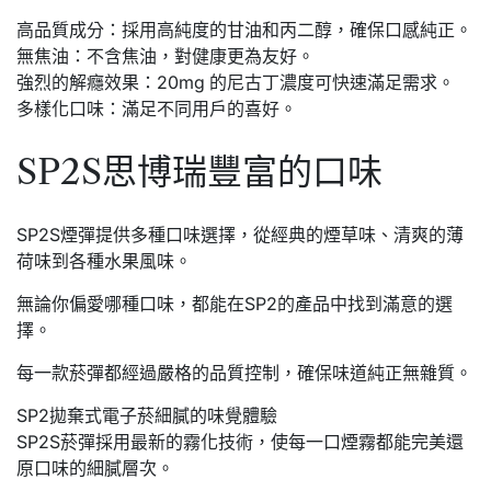
高品質成分：採用高純度的甘油和丙二醇，確保口感純正。
無焦油：不含焦油，對健康更為友好。
強烈的解癮效果：20mg 的尼古丁濃度可快速滿足需求。
多樣化口味：滿足不同用戶的喜好。
SP2S思博瑞豐富的口味
SP2S煙彈提供多種口味選擇，從經典的煙草味、清爽的薄
荷味到各種水果風味。
無論你偏愛哪種口味，都能在SP2的產品中找到滿意的選
擇。
每一款菸彈都經過嚴格的品質控制，確保味道純正無雜質。
SP2拋棄式電子菸細膩的味覺體驗
SP2S菸彈採用最新的霧化技術，使每一口煙霧都能完美還
原口味的細膩層次。