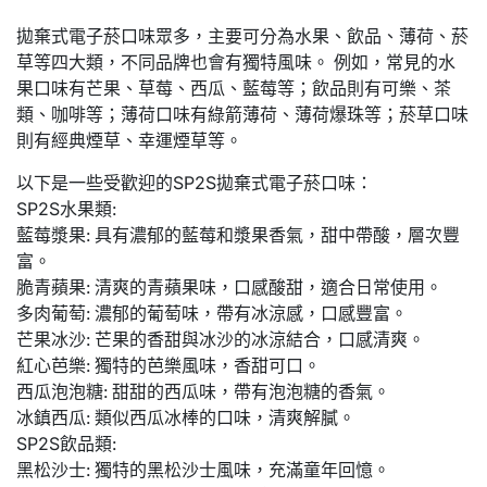
拋棄式電子菸口味眾多，主要可分為水果、飲品、薄荷、菸
草等四大類，不同品牌也會有獨特風味。 例如，常見的水
果口味有芒果、草莓、西瓜、藍莓等；飲品則有可樂、茶
類、咖啡等；薄荷口味有綠箭薄荷、薄荷爆珠等；菸草口味
則有經典煙草、幸運煙草等。
以下是一些受歡迎的SP2S拋棄式電子菸口味：
SP2S水果類:
藍莓漿果: 具有濃郁的藍莓和漿果香氣，甜中帶酸，層次豐
富。
脆青蘋果: 清爽的青蘋果味，口感酸甜，適合日常使用。
多肉葡萄: 濃郁的葡萄味，帶有冰涼感，口感豐富。
芒果冰沙: 芒果的香甜與冰沙的冰涼結合，口感清爽。
紅心芭樂: 獨特的芭樂風味，香甜可口。
西瓜泡泡糖: 甜甜的西瓜味，帶有泡泡糖的香氣。
冰鎮西瓜: 類似西瓜冰棒的口味，清爽解膩。
SP2S飲品類:
黑松沙士: 獨特的黑松沙士風味，充滿童年回憶。