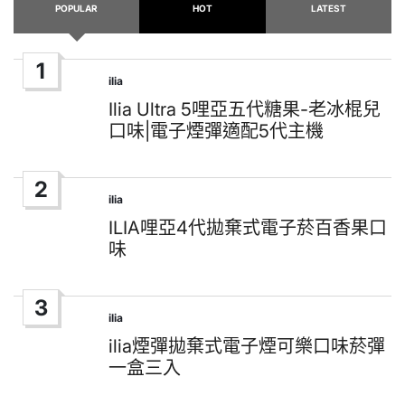
POPULAR
HOT
LATEST
1
ilia
Posted
in
Ilia Ultra 5哩亞五代糖果-老冰棍兒
口味|電子煙彈適配5代主機
2
ilia
Posted
in
ILIA哩亞4代拋棄式電子菸百香果口
味
3
ilia
Posted
in
ilia煙彈拋棄式電子煙可樂口味菸彈
一盒三入