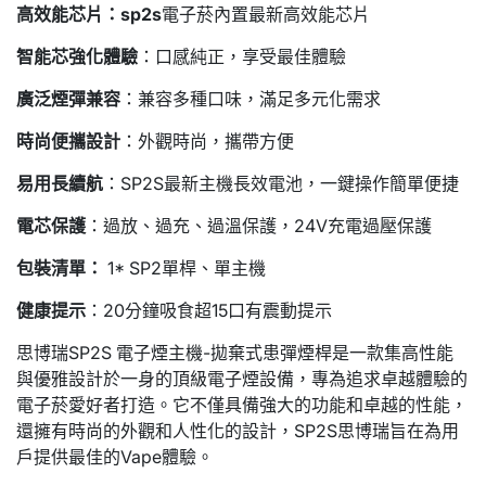
高效能芯片：sp2s
電子菸內置最新高效能芯片
智能芯強化體驗
：口感純正，享受最佳體驗
廣泛煙彈兼容
：兼容多種口味，滿足多元化需求
時尚便攜設計
：外觀時尚，攜帶方便
易用長續航
：SP2S最新主機長效電池，一鍵操作簡單便捷
電芯保護
：過放、過充、過溫保護，24V充電過壓保護
包裝清單：
1* SP2單桿、單主機
健康提示
：20分鐘吸食超15口有震動提示
思博瑞SP2S 電子煙主機-拋棄式患彈煙桿是一款集高性能
與優雅設計於一身的頂級電子煙設備，專為追求卓越體驗的
電子菸愛好者打造。它不僅具備強大的功能和卓越的性能，
還擁有時尚的外觀和人性化的設計，SP2S思博瑞旨在為用
戶提供最佳的Vape體驗。