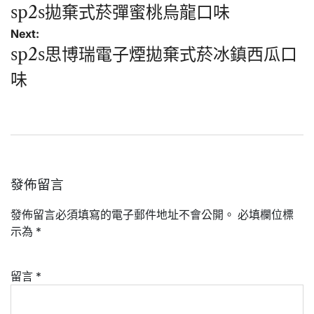
章
sp2s拋棄式菸彈蜜桃烏龍口味
導
Next:
覽
sp2s思博瑞電子煙拋棄式菸冰鎮西瓜口
味
發佈留言
發佈留言必須填寫的電子郵件地址不會公開。
必填欄位標
示為
*
留言
*