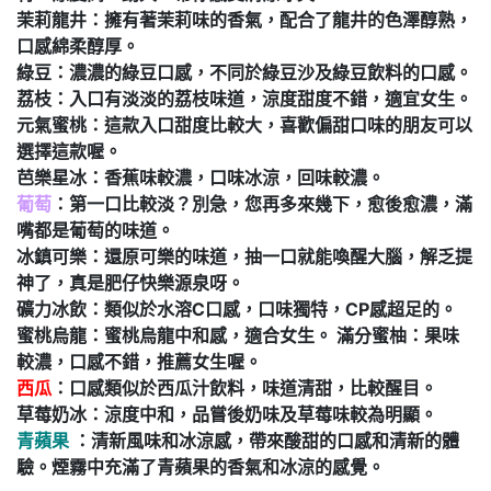
茉莉龍井：擁有著茉莉味的香氣，配合了龍井的色澤醇熟，
口感綿柔醇厚。
綠豆：濃濃的綠豆口感，不同於綠豆沙及綠豆飲料的口感。
荔枝：入口有淡淡的荔枝味道，涼度甜度不錯，適宜女生。
元氣蜜桃：這款入口甜度比較大，喜歡偏甜口味的朋友可以
選擇這款喔。
芭樂星冰：香蕉味較濃，口味冰涼，回味較濃。
葡萄
：第一口比較淡？別急，您再多來幾下，愈後愈濃，滿
嘴都是葡萄的味道。
冰鎮可樂：還原可樂的味道，抽一口就能喚醒大腦，解乏提
神了，真是肥仔快樂源泉呀。
礦力冰飲：類似於水溶C口感，口味獨特，CP感超足的。
蜜桃烏龍：蜜桃烏龍中和感，適合女生。 滿分蜜柚：果味
較濃，口感不錯，推薦女生喔。
西瓜
：口感類似於西瓜汁飲料，味道清甜，比較醒目。
草莓奶冰：涼度中和，品嘗後奶味及草莓味較為明顯。
青蘋果
：清新風味和冰涼感，帶來酸甜的口感和清新的體
驗。煙霧中充滿了青蘋果的香氣和冰涼的感覺。