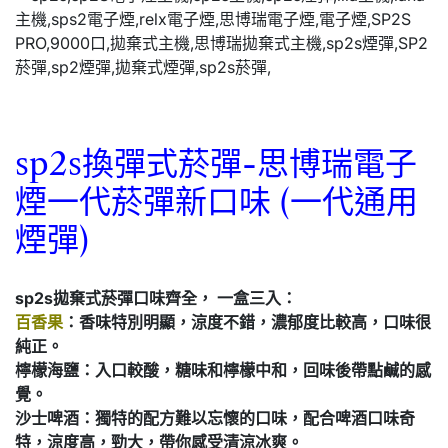
sp2s
換彈式
菸彈-思博瑞電子
煙一代菸彈新口味 (一代通用
煙彈)
sp2s拋棄式菸彈口味齊全， 一盒三入：
百香果
：香味特別明顯，涼度不錯，濃郁度比較高，口味很
純正。
檸檬海鹽：入口較酸，糖味和檸檬中和，回味後帶點鹹的感
覺。
沙士啤酒：獨特的配方難以忘懷的口味，配合啤酒口味奇
特，涼度高，勁大，帶你感受清涼冰爽。