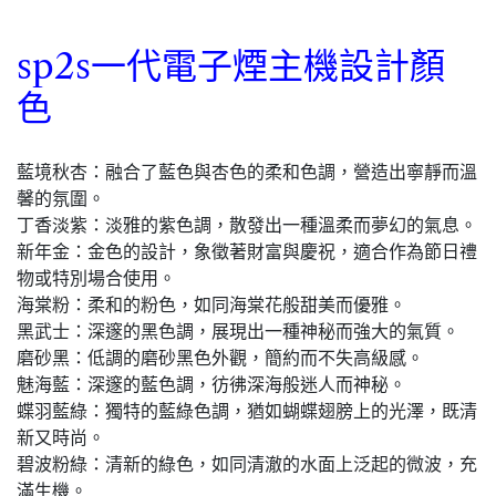
sp2s一代電子煙主機設計顏
色
藍境秋杏：融合了藍色與杏色的柔和色調，營造出寧靜而溫
馨的氛圍。
丁香淡紫：淡雅的紫色調，散發出一種溫柔而夢幻的氣息。
新年金：金色的設計，象徵著財富與慶祝，適合作為節日禮
物或特別場合使用。
海棠粉：柔和的粉色，如同海棠花般甜美而優雅。
黑武士：深邃的黑色調，展現出一種神秘而強大的氣質。
磨砂黑：低調的磨砂黑色外觀，簡約而不失高級感。
魅海藍：深邃的藍色調，彷彿深海般迷人而神秘。
蝶羽藍綠：獨特的藍綠色調，猶如蝴蝶翅膀上的光澤，既清
新又時尚。
碧波粉綠：清新的綠色，如同清澈的水面上泛起的微波，充
滿生機。