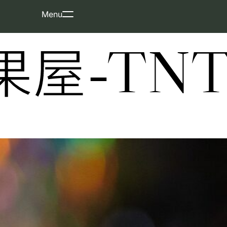
Skip
Menu
to
content
屋-TNT-