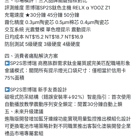
三、市場橫評｜三大品牌關鍵指標對比
評測維度 思博瑞SP2S鈦色主機 RELX α YOOZ Z1
充電速度 ★30分鐘 45分鐘 50分鐘
霧化精度 0.3μm陶瓷芯 0.5μm棉芯 0.4μm陶瓷芯
交互系統 光震雙模 單色燈提示 震動提示
日均成本 NT$15.2 NT$18.7 NT$16.9
防刮測試 5級硬度 3級硬度 4級硬度
四、消費者痛點解決方案
SP2S思博瑞 商務族群需求鈦金屬質感完美匹配職場形象
會議模式：關閉所有提示燈光口袋尺寸：僅相當於信用卡
75%面積
SP2S思博瑞 新手友善設計
磁吸式防呆結構（錯誤安裝率↓92%）智能指引：首次使用
自動播放教學震動序列安全鎖定：閒置30分鐘自動上鎖
五、未來升級建議
進階版開發增加藍牙連線功能實現用量監控推出模組化設計
可更換電池市場策略針對不同職業推出客製化塗裝開發企業
禮品市場專屬套組