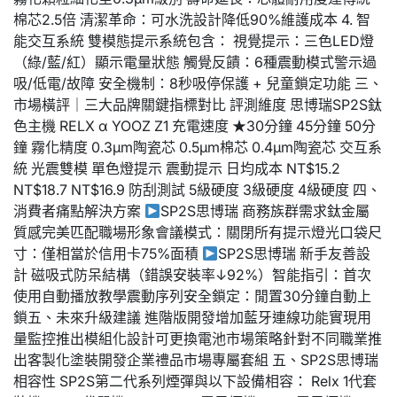
棉芯2.5倍 清潔革命：可水洗設計降低90%維護成本 4. 智
能交互系統 雙模態提示系統包含： 視覺提示：三色LED燈
（綠/藍/紅）顯示電量狀態 觸覺反饋：6種震動模式警示過
吸/低電/故障 安全機制：8秒吸停保護 + 兒童鎖定功能 三、
市場橫評｜三大品牌關鍵指標對比 評測維度 思博瑞SP2S鈦
色主機 RELX α YOOZ Z1 充電速度 ★30分鐘 45分鐘 50分
鐘 霧化精度 0.3μm陶瓷芯 0.5μm棉芯 0.4μm陶瓷芯 交互系
統 光震雙模 單色燈提示 震動提示 日均成本 NT$15.2
NT$18.7 NT$16.9 防刮測試 5級硬度 3級硬度 4級硬度 四、
消費者痛點解決方案
SP2S思博瑞 商務族群需求鈦金屬
質感完美匹配職場形象會議模式：關閉所有提示燈光口袋尺
寸：僅相當於信用卡75%面積
SP2S思博瑞 新手友善設
計 磁吸式防呆結構（錯誤安裝率↓92%）智能指引：首次
使用自動播放教學震動序列安全鎖定：閒置30分鐘自動上
鎖五、未來升級建議 進階版開發增加藍牙連線功能實現用
量監控推出模組化設計可更換電池市場策略針對不同職業推
出客製化塗裝開發企業禮品市場專屬套組 五、SP2S思博瑞
相容性 SP2S第二代系列煙彈與以下設備相容： Relx 1代套