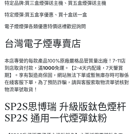
特定品牌:買三盒煙彈送主機、買五盒煙彈送主機
特定煙彈:買五盒享優惠、買十盒送一盒
電子煙煙彈各類優惠特價送禮歡迎詢問
台灣電子煙專賣店
本店專營的每款產品100%原廠嚴格品管質量出廠！7-11店
到店取貨付款，滿
1000
免運。【2-4天内配達，7天鑒賞
期】。享有製造商保固，網站無法下單或暫無庫存時可聯係
在綫客服下單，為了預防詐騙，請與客服索取物流單號核對
物流單號取貨！
SP2S思博瑞 升級版鈦色煙杆
SP2S 通用一代煙彈鈦粉