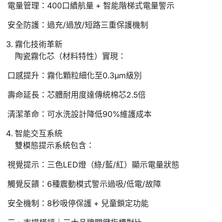
電量管理：400口續航量 + 智能階梯式電量警示
安全防護：過充/過放/短路三重保護機制
霧化技術革新
陶瓷霧化芯（材料特性）實現：
口感提升：霧化顆粒細化至0.3μm級別
壽命延長：芯體耐用度達傳統棉芯2.5倍
清潔革命：可水洗設計降低90%維護成本
智能交互系統
雙模態提示系統包含：
視覺提示：三色LED燈（綠/藍/紅）顯示電量狀態
觸覺反饋：6種震動模式警示過吸/低電/故障
安全機制：8秒吸停保護 + 兒童鎖定功能