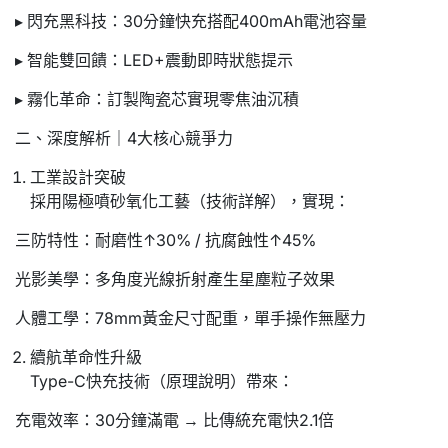
▸ 閃充黑科技：30分鐘快充搭配400mAh電池容量
▸ 智能雙回饋：LED+震動即時狀態提示
▸ 霧化革命：訂製陶瓷芯實現零焦油沉積
二、深度解析｜4大核心競爭力
工業設計突破
採用陽極噴砂氧化工藝（技術詳解），實現：
三防特性：耐磨性↑30% / 抗腐蝕性↑45%
光影美學：多角度光線折射產生星塵粒子效果
人體工學：78mm黃金尺寸配重，單手操作無壓力
續航革命性升級
Type-C快充技術（原理說明）帶來：
充電效率：30分鐘滿電 → 比傳統充電快2.1倍