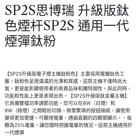
SP2S思博瑞 升級版鈦
色煙杆SP2S 通用一代
煙彈鈦粉
【SP2S升級版電子煙主機鈦粉色】主要採用電鍍鈦色工
藝，鈦粉色呈現滿滿的光澤和質感，這款主機不僅時尚大
氣，更是能彰顯使用者的高貴品味和獨特個性。與此同時，
功能和性能上更是表現出色，【SP2S升級版鈦金屬主機】
它具備雙檔功率調節功能，您可以在8W（白燈）和
9W（綠燈）之間輕松切換，無需繁瑣的按鈕操縱，讓使用
變得更加便捷。可觀視電量，通過直觀的四顆鄧顯示，，每
顆為25%電量，讓您隨時把握電量的情況。這款主機通用於
一代煙彈