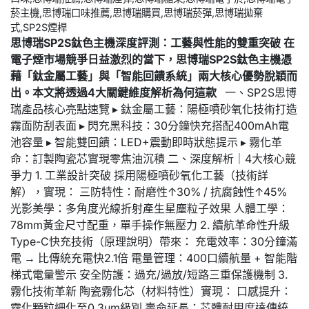
思博瑞SP2S鈦色主機深度評測：工藝與性能的雙重突破
在
電子煙市場競爭日益激烈的當下，思博瑞SP2S鈦色主機憑
藉「鈦金屬工藝」與「智能回饋系統」兩大核心優勢脫穎而
出。本文將透過4大關鍵維度解析為何這款
一、SP2S思博
瑞產品核心亮點速覽 ▸ 鈦金屬工藝：陽極噴砂氧化技術打造
霧面防刮表面 ▸ 閃充黑科技：30分鐘快充搭配400mAh電
池容量 ▸ 智能雙回饋：LED+震動即時狀態提示 ▸ 霧化革
命：訂製陶瓷芯實現零焦油沉積 二、深度解析｜4大核心競
爭力 1. 工業設計突破 採用陽極噴砂氧化工藝（技術詳
解），實現： 三防特性：耐磨性↑30% / 抗腐蝕性↑45%
光影美學：多角度光線折射產生星塵粒子效果 人體工學：
78mm黃金尺寸配重，單手操作無壓力 2. 續航革命性升級
Type-C快充技術（原理說明）帶來： 充電效率：30分鐘滿
電 → 比傳統充電快2.1倍 電量管理：400口續航量 + 智能階
梯式電量警示 安全防護：過充/過放/短路三重保護機制 3.
霧化技術革新 陶瓷霧化芯（材料特性）實現： 口感提升：
霧化顆粒細化至0.3μm級別 壽命延長：芯體耐用度達傳統