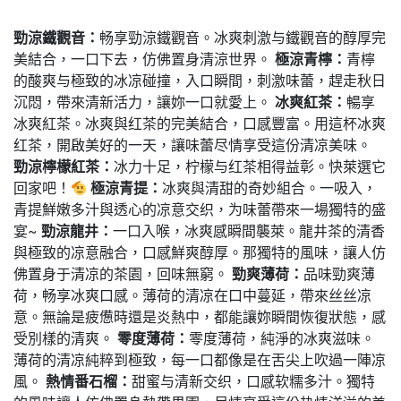
勁涼鐵觀音：
畅享勁涼鐵觀音。冰爽刺激与鐵觀音的醇厚完
美結合，一口下去，仿佛置身清涼世界。
極涼青檸：
青檸
的酸爽与極致的冰凉碰撞，入口瞬間，刺激味蕾，趕走秋日
沉悶，帶來清新活力，讓妳一口就愛上。
冰爽紅茶：
暢享
冰爽紅茶。冰爽與红茶的完美結合，口感豐富。用這杯冰爽
红茶，開啟美好的一天，讓味蕾尽情享受這份清凉美味。
勁涼檸檬紅茶：
冰力十足，柠檬与红茶相得益彰。快萊選它
回家吧！
極涼青提：
冰爽與清甜的奇妙組合。一吸入，
青提鮮嫩多汁與透心的凉意交织，为味蕾帶來一場獨特的盛
宴~
勁涼龍井：
一口入喉，冰爽感瞬間襲萊。龍井茶的清香
與極致的凉意融合，口感鮮爽醇厚。那獨特的風味，讓人仿
佛置身于清凉的茶園，回味無窮。
勁爽薄荷：
品味勁爽薄
荷，畅享冰爽口感。薄荷的清凉在口中蔓延，帶來丝丝凉
意。無論是疲憊時還是炎熱中，都能讓妳瞬間恢復狀態，感
受別樣的清爽。
零度薄荷：
零度薄荷，純淨的冰爽滋味。
薄荷的清凉純粹到極致，每一口都像是在舌尖上吹過一陣凉
風。
熱情番石榴：
甜蜜与清新交织，口感软糯多汁。獨特