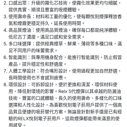
口感出眾：升級的霧化芯技術，使霧化效果更均勻細膩，
提供真實、順滑且豐富的吸煙體驗。
使用壽命長：材料和工藝的優化，使每顆悅刻煙彈釋放香
氣和煙霧更穩定持久，延長使用時間。
高品質煙油：使用高品質煙油，確保每口都是純淨體驗，
低尼古丁濃度，滿足口感和安全需求。
多口味選擇：提供經典煙草、鮮果、薄荷等多種口味，滿
足不同用戶的味蕾需求。
智能識別：與專用機身配合，能進行智能識別，防止假冒
產品，提升穩定性和舒適度。
人體工學設計：符合嘴形設計，使用過程更加自然舒適，
長時間使用也不會感到疲憊。
環保設計：可拆卸設計，便於更換和清潔，環保材料使
用，降低對環境的影響。Relx 5代煙彈以其卓越的防漏油
技術、豐富的口感體驗、長久的使用壽命、多樣化的口味
選擇和人性化設計，為喜歡悅刻電子菸用戶提供了一個高
品質且便捷的吸菸替代方案。無論是針對新手還是已有經
驗的RELX悅刻電子菸用戶，這款煙彈都能帶來滿意的使
用感受。