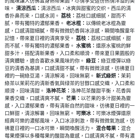
的風味讓人仿佛置身熱帶果園，尽情享受這份热情洋溢的美
味。
清涼西瓜：
清涼西瓜，冰爽與甜蜜的交织。西瓜的清
香扑鼻而来，口感水润。
荔枝：
荔枝口感细腻，甜而不
腻，带有獨特的濃郁果香。
老冰棍：
以傳統老冰棍為靈
感，口感清甜細膩，帶有微微奶香與冰涼感，瞬間喚醒童年
記憶，帶來夏日裡的清爽享受。
荔枝：
荔枝口感细腻，甜
而不腻，带有獨特的濃郁果香。
水蜜桃：
還原水蜜桃的鮮
甜多汁，搭配清新果香，入口柔和順滑，帶來夏日果園般的
清爽體驗，適合喜歡水果風味的你。
綠豆：
綠豆煙彈以綠
豆的清香為基調，口感清甜不膩，帶有微微涼感，彷彿夏日
裡的一碗綠豆湯，清涼解渴，回味無窮。
新式綠妍：
茉莉
綠茶以茉莉花的清新香氣與绿茶的甘醇口感交織，入口柔和
顺滑，回味清甜。
洛神花茶：
洛神花茶酸甜平衡，花香與
果香交織，口感清爽不膩。
芒果：
以芒果的多汁甜美為靈
感，入口濃郁果香，帶有清新自然的甜味，彷彿夏日裡的一
口鮮甜，清涼解暑，回味無窮。
可樂冰：
可樂冰煙彈還原
經典可樂的濃郁風味，入口冰涼刺激，帶有微微氣泡感，彷
彿夏日裡的一口冰可樂，瞬間喚醒活力。
混合莓果：
混合
莓果煙彈以多種莓果的酸甜為靈感，口感清爽不膩，帶有濃