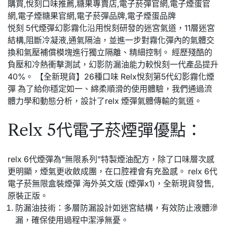
悦刻 5代煙彈幻影霧化沿用悅刻研發的迷宮氣道，11層迷宮
結構,阻斷冷凝液,通氣隔油，並進一步對霧化彈內的氣體交
換和氣壓補償模塊進行獨立隔離、精細控制。 經歷殘酷的
負壓和冷熱衝擊測試，幻影防漏油能力較悅刻一代產品提升
40%。 【全新現貨】26種口味 Relx悅刻第5代幻影霧化煙
彈 為了給你穩定如一、綿柔順滑的使用體驗，我們通過流
體力學和動態分析，設計了relx 煙彈氣體傳輸的氣道。
Relx 5代電子菸煙彈優點：
relx 6代煙彈為“無限系列”特製煙油配方，除了口味層次感
更明顯，煙氣更收斂成團，在口腔裡會有充盈感。 relx 6代
電子菸無限盒裝煙彈 海外英文版 (煙彈x1)，全新現貨發售,
原裝正版。
防漏油技術：多層防漏設計如迷宮結構，有效防止液體滲
漏，確保使用過程中潔淨無憂。