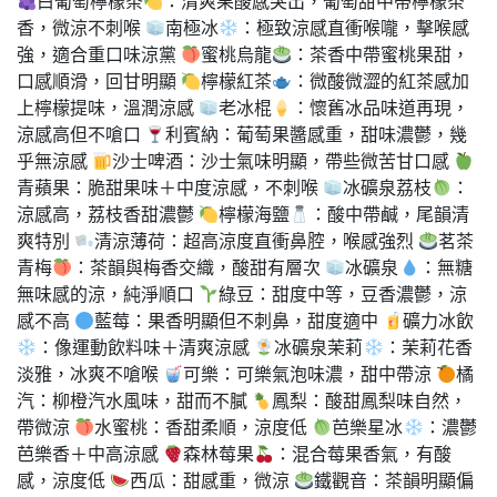
白葡萄檸檬茶
：清爽果酸感突出，葡萄甜中帶檸檬茶
香，微涼不刺喉
南極冰
：極致涼感直衝喉嚨，擊喉感
強，適合重口味涼黨
蜜桃烏龍
：茶香中帶蜜桃果甜，
口感順滑，回甘明顯
檸檬紅茶
：微酸微澀的紅茶感加
上檸檬提味，溫潤涼感
老冰棍
：懷舊冰品味道再現，
涼感高但不嗆口
利賓納：葡萄果醬感重，甜味濃鬱，幾
乎無涼感
沙士啤酒：沙士氣味明顯，帶些微苦甘口感
青蘋果：脆甜果味＋中度涼感，不刺喉
冰礦泉荔枝
：
涼感高，荔枝香甜濃鬱
檸檬海鹽
：酸中帶鹹，尾韻清
爽特別
清涼薄荷：超高涼度直衝鼻腔，喉感強烈
茗茶
青梅
：茶韻與梅香交織，酸甜有層次
冰礦泉
：無糖
無味感的涼，純淨順口
綠豆：甜度中等，豆香濃鬱，涼
感不高
藍莓：果香明顯但不刺鼻，甜度適中
礦力冰飲
：像運動飲料味＋清爽涼感
冰礦泉茉莉
：茉莉花香
淡雅，冰爽不嗆喉
可樂：可樂氣泡味濃，甜中帶涼
橘
汽：柳橙汽水風味，甜而不膩
鳳梨：酸甜鳳梨味自然，
帶微涼
水蜜桃：香甜柔順，涼度低
芭樂星冰
：濃鬱
芭樂香＋中高涼感
森林莓果
：混合莓果香氣，有酸
感，涼度低
西瓜：甜感重，微涼
鐵觀音：茶韻明顯偏