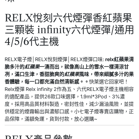
RELX悅刻六代煙彈香紅蘋果
三顆裝 infinity六代煙彈/通用
4/5/6代主機
RELX電子煙│RELX悅刻煙彈│RELX煙彈口味:
relx紅蘋果清
脆多汁的
紅蘋果
一湧而出，就像高山上的雪水一樣清涼甘
冽，滿口生津，香甜脆爽的
紅蘋果
風味，帶來細膩多汁的果
香體驗，每一口都充滿自然清新感。。
快萊選它回家吧！
Relx煙彈 Relx infinity 2作為五、六代RELX電子煙主機相容
的適配產品，提供26款口味選擇，1.9ml*3Pod、3%濃
度。採用高品質材料製造，密封性佳，減少漏油風險，並提
供穩定的煙霧輸出與濃郁口感。小七電子煙專賣店購物，正
品保障，滿額免運，貨到付款，放心選購~