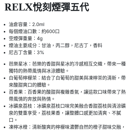
RELX悅刻煙彈五代
油倉容量：2.0ml
每個煙油口數：約600口
空煙彈重量：4g
煙油主要成分：甘油，丙二醇，尼古丁，香料
尼古丁含量：3%
芭樂星冰：芭樂的香甜與星冰的冷感相互交織，帶來一種
獨特的熱帶風情與冰涼體驗。
白葡萄檸檬茶：結合了白葡萄的甜美與凍檸茶的清新，帶
來酸甜爽口的體驗。
百香果：百香果的酸甜與複雜香氣，讓這款口味帶來了熱
帶風情的奔放與熱情。
冰礦泉荔枝：冰礦泉荔枝口味完美融合香甜荔枝與清涼礦
泉的雙重享受，荔枝果香，讓整體口感更加清爽、不膩
口。
凍檸冰橙：清新酸爽的檸檬味濃鬱自然的橙子甜味交融，