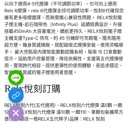
以向下通用4-5代煙彈（不可調節功率），也可向上通用
Relx 6煙彈，relx 6代煙彈支持可調節功率，悅刻6代確保您
擁有更多吸煙選擇，而無需擔心兼容性問題。 RELX悅刻電
子煙主機-岩石咖啡色（Infinity Plus）延續經典設計，升級
搭載450mAh 大容量電池，續航更持久，RELX悅刻電子煙
主機支援Type-C 快充，約 45 分鐘即可充飽電，隨充隨用
超方便。機身質感精緻，搭配磁吸式煙彈安裝，使用流暢順
手。 最大亮點是內建智能震動提醒系統，每吸 15 口會震動
提示，協助用戶控量管理，降低依賴性。支援第五代煙彈使
用，實現跨代相容，提供更彈性的使用體驗，是追求穩定、
智能與高質感的電子煙使用者首選。
Relx悅刻訂購
chaty
Hide
RELX悅刻六代(五代通用)、RELX悅刻六代煙彈 滿5顆 一顆
120、RELX悅刻六代煙彈 滿10顆 一顆110、單顆包裝攜帶方
便(滿10顆送一根RELX五代桿子)品牌：RELX 悅刻