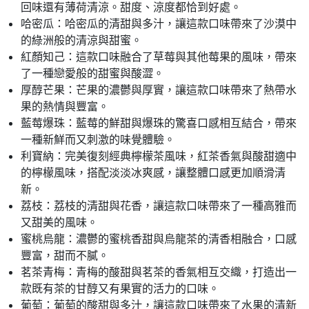
回味還有薄荷清涼。甜度、涼度都恰到好處。
哈密瓜：哈密瓜的清甜與多汁，讓這款口味帶來了沙漠中
的綠洲般的清涼與甜蜜。
紅顏知己：這款口味融合了草莓與其他莓果的風味，帶來
了一種戀愛般的甜蜜與酸澀。
厚醇芒果：芒果的濃鬱與厚實，讓這款口味帶來了熱帶水
果的熱情與豐富。
藍莓爆珠：藍莓的鮮甜與爆珠的驚喜口感相互結合，帶來
一種新鮮而又刺激的味覺體驗。
利寶納：完美復刻經典檸檬茶風味，紅茶香氣與酸甜適中
的檸檬風味，搭配淡淡冰爽感，讓整體口感更加順滑清
新。
荔枝：荔枝的清甜與花香，讓這款口味帶來了一種高雅而
又甜美的風味。
蜜桃烏龍：濃鬱的蜜桃香甜與烏龍茶的清香相融合，口感
豐富，甜而不膩。
茗茶青梅：青梅的酸甜與茗茶的香氣相互交織，打造出一
款既有茶的甘醇又有果實的活力的口味。
葡萄：葡萄的酸甜與多汁，讓這款口味帶來了水果的清新