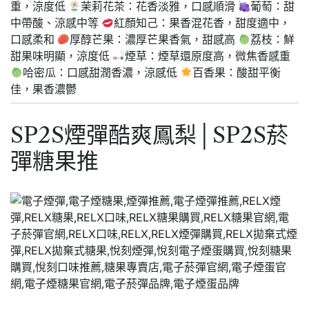
重，涼度低
茉莉花茶：花香淡雅，口感順滑
葡萄：甜
中帶酸、涼感中等
紅顏知己：果香混花香，甜度適中，
口感柔和
厚醇芒果：濃厚芒果香氣，甜感高
荔枝：鮮
甜果味明顯，涼度低
煙草：煙草還原度高，微焦香感重
哈密瓜：口感甜潤香濃，涼感低
百香果：酸甜平衡
佳，果香濃鬱
SP2S煙彈酷爽鳳梨│SP2S菸
彈糖果推