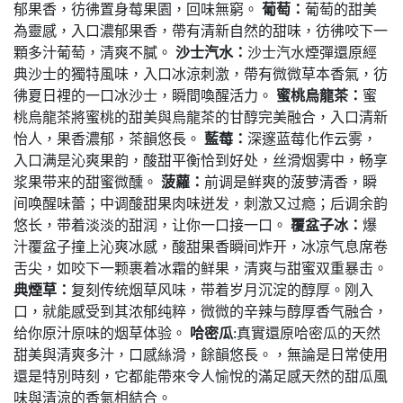
郁果香，彷彿置身莓果園，回味無窮。
葡萄：
葡萄的甜美
為靈感，入口濃郁果香，帶有清新自然的甜味，彷彿咬下一
顆多汁葡萄，清爽不膩。
沙士汽水：
沙士汽水煙彈還原經
典沙士的獨特風味，入口冰涼刺激，帶有微微草本香氣，彷
彿夏日裡的一口冰沙士，瞬間喚醒活力。
蜜桃烏龍茶：
蜜
桃烏龍茶將蜜桃的甜美與烏龍茶的甘醇完美融合，入口清新
怡人，果香濃郁，茶韻悠長。
藍莓：
深邃蓝莓化作云雾，
入口满是沁爽果韵，酸甜平衡恰到好处，丝滑烟雾中，畅享
浆果带来的甜蜜微醺。
菠蘿：
前调是鲜爽的菠萝清香，瞬
间唤醒味蕾；中调酸甜果肉味迸发，刺激又过瘾；后调余韵
悠长，带着淡淡的甜润，让你一口接一口。
覆盆子冰：
爆
汁覆盆子撞上沁爽冰感，酸甜果香瞬间炸开，冰凉气息席卷
舌尖，如咬下一颗裹着冰霜的鲜果，清爽与甜蜜双重暴击。
典煙草：
复刻传统烟草风味，带着岁月沉淀的醇厚。刚入
口，就能感受到其浓郁纯粹，微微的辛辣与醇厚香气融合，
给你原汁原味的烟草体验。
哈密瓜
:真實還原哈密瓜的天然
甜美與清爽多汁，口感絲滑，餘韻悠長。，無論是日常使用
還是特別時刻，它都能帶來令人愉悅的滿足感天然的甜瓜風
味與清涼的香氣相結合。