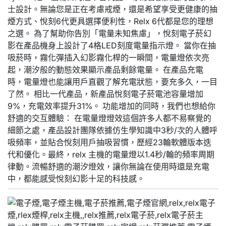
士設計。無論您是正在考慮戒煙，還是希望享受更健康的抽
煙方式、悅刻6代更具選擇便利性，Relx 6代都是您的理想
之選。 為了幫助你告別「電量未知焦慮」，悅刻電子菸幻
影在產品機身上設計了4格LED刻度電量指示燈。 當你在抽
吸菸時，霧化彈插入幻影霧化桿的一瞬間，電量燈依次亮
起，潮汐般的動態效果顯示產品剩餘電量。 在產品充電
時，電量燈也能讓用戶直觀了解充電狀態，要充多久，一目
了然。 相比一代產品，新產品悅刻電子菸電池容量增加
9%，充電效率提升31%。 功能增加的同時，我們也想給你
舒適的交互體驗： 在電量燈燈效這個許多人都不易察覺的
細節之處，產品設計團隊依據仿生學知識中3秒/次的人體呼
吸頻率，並貼合悅刻用戶抽吸習慣，歷經23輪軟體版本迭
代和優化。最終，relx 主機的電量燈以1.4秒/輪的頻率周期
律動。流暢舒適的潮汐燈效，讓你無論在使用時還是充電
中，都能感受悅刻幻影十足的科技感。