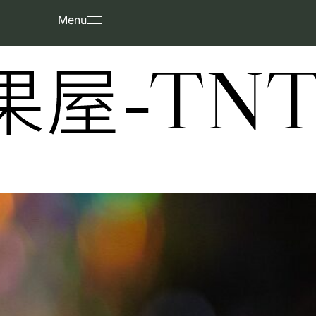
Skip
Menu
to
content
屋-TNT-