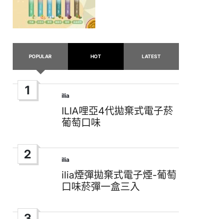
POPULAR
HOT
LATEST
1
ilia
Posted
in
ILIA哩亞4代拋棄式電子菸
葡萄口味
2
ilia
Posted
in
ilia煙彈拋棄式電子煙-葡萄
口味菸彈一盒三入
3