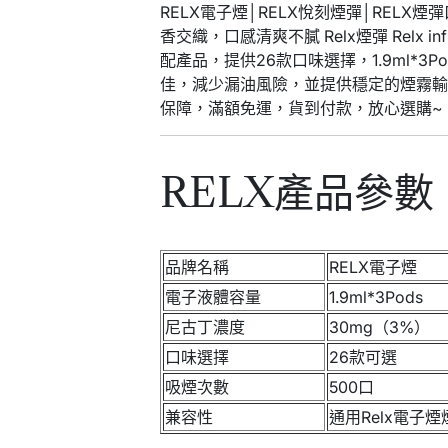
RELX電子煙│RELX悅刻煙彈│RELX煙彈
香交織，口感清爽不膩 Relx煙彈 Relx i
配產品，提供26款口味選擇，1.9ml*
佳，減少漏油風險，並提供穩定的煙霧
保障，滿額免運，貨到付款，放心選購~
RELX產品參數
品牌名稱
RELX電子煙
電子液體容量
1.9ml*3Pods
尼古丁濃度
30mg（3%）
口味選擇
26款可選
吸煙次數
500口
兼容性
通用Relx電子煙