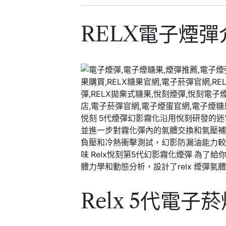
RELX電子煙彈
悦刻 5代煙彈幻影霧化沿用悅刻研發的迷
並進一步對霧化彈內的氣體交換和氣壓補
負壓和冷熱衝擊測試，幻影防漏油能力較悅
味 Relx悅刻第5代幻影霧化煙彈 為
體力學和動態分析，設計了relx 煙彈氣
Relx 5代電子