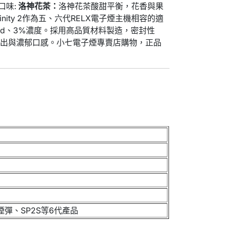
口味:
洛神花茶：
洛神花茶酸甜平衡，花香與果
nfinity 2作為五、六代RELX電子煙主機相容的適
3Pod、3%濃度。採用高品質材料製造，密封性
輸出與濃郁口感。小七電子煙專賣店購物，正品
煙彈、SP2S等6代產品