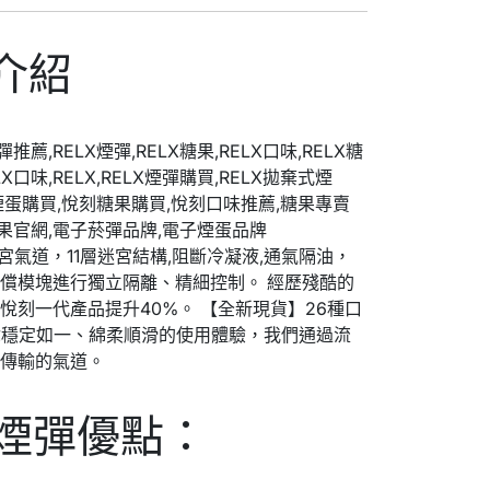
介紹
宮氣道，11層迷宮結構,阻斷冷凝液,通氣隔油，
償模塊進行獨立隔離、精細控制。 經歷殘酷的
刻一代產品提升40%。 【全新現貨】26種口
了給你穩定如一、綿柔順滑的使用體驗，我們通過流
體傳輸的氣道。
菸煙彈優點：