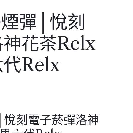
子煙彈│悅刻
神花茶Relx
代Relx
彈│悅刻電子菸彈洛神