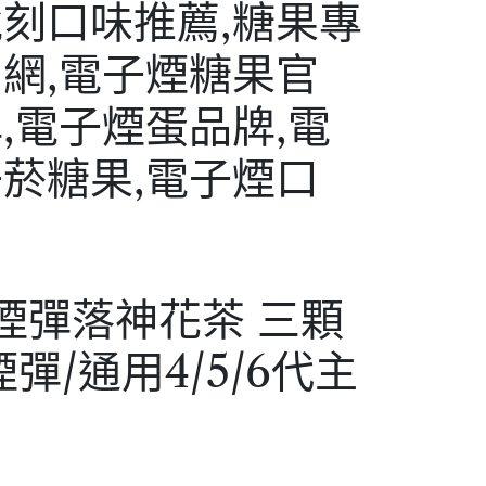
煙彈落神花茶 三顆
代煙彈/通用4/5/6代主