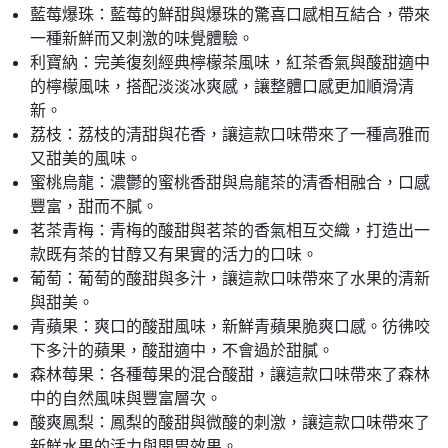
藍莓爆珠：藍莓的鮮甜與爆珠的驚喜口感相互結合，帶來
一種新鮮而又刺激的味覺體驗。
利寶納：完美復刻經典檸檬茶風味，紅茶香氣與酸甜適中
的檸檬風味，搭配淡淡冰爽感，讓整體口感更加順滑清
新。
荔枝：荔枝的清甜與花香，讓這款口味帶來了一種高雅而
又甜美的風味。
蜜桃烏龍：濃鬱的蜜桃香甜與烏龍茶的清香相融合，口感
豐富，甜而不膩。
茗茶青梅：青梅的酸甜與茗茶的香氣相互交織，打造出一
款既有茶的甘醇又有果實的活力的口味。
葡萄：葡萄的酸甜與多汁，讓這款口味帶來了水果的清新
與甜美。
青蘋果：爽口的酸甜風味，新鮮青蘋果脆爽口感。彷彿咬
下多汁的蘋果，酸甜適中，不會過於甜膩。
森林莓果：各種莓果的混合酸甜，讓這款口味帶來了森林
中的自然風味與豐富層次。
酸爽鳳梨：鳳梨的酸甜與微酸的刺激，讓這款口味帶來了
新鮮水果的活力與開胃效果。