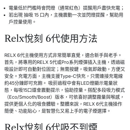
電量低於門檻時會閃燈（通常紅色）提醒用戶盡快充電；
若出現 抽吸 15 口內，主機震動一次並閃燈提醒，幫助用
戶控量使用。
Relx悅刻 6代使用方法
RELX 6代主機使用方式非常簡單直覺，適合新手與老手。
首先，將專用的RELX 5代或Pro系列煙彈插入主機，透過磁
吸設計即可自動對位固定；無需按鍵，吸氣即啟動，方便又
安全。充電方面，主機支援Type-C快充，只需連接充電線
約45分鐘即可充飽。 吸菸過程中會有LED燈顯示電量狀
態，每吸15口還會震動提示，協助控量。搭配多段吸力模式
（Eco/Smooth/Boost）版本，可依喜好調整霧量與喉感，
提供更個人化的吸食體驗。整體來說，RELX 6代主機操作
簡便、功能貼心，是智慧化又易上手的電子煙選擇。
Relx悅刻 6代吸不到煙