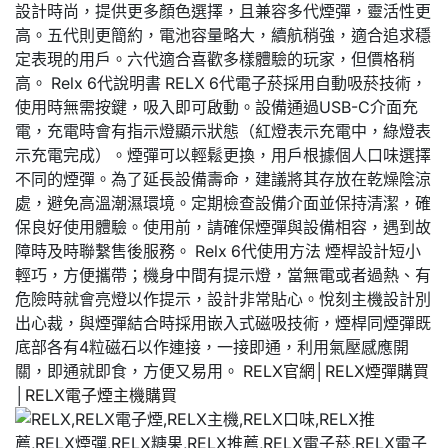
設計時尚，提供更多顏色選擇，且兼容多代煙彈，靈活性更
高。五代則更簡約，電池容量略大，續航稍強，適合追求穩
定表現的用戶。六代適合喜歡多樣體驗的玩家，但價格稍
高。 Relx 6代說明書 RELX 6代電子菸採用自動吸菸技術，
使用時無需按鍵，吸入即可啟動。設備通過USB-C介面充
電，充電時會有指示燈顯示狀態（紅燈表示充電中，綠燈表
示充電完成）。煙彈可以輕鬆更換，用戶根據個人口味選擇
不同的煙彈。為了延長設備壽命，建議將其存放在乾燥陰涼
處，避免高溫潮濕環境。定期檢查設備介面並保持清潔，確
保良好使用體驗。使用前，請確保煙彈與設備相容，遇到故
障時及時聯繫售後服務。 Relx 6代使用方法 煙桿設計短小
輕巧，方便攜帶；機身中間有提示燈，當無電或者過熱、有
危險時就會亮燈以作提示，設計非常貼心。悅刻主機設計別
出心裁，與煙彈結合時採用嵌入式磁吸技術，煙桿同煙彈既
底部各有4粒磁石以作連接，一接即通，利用氣壓感應開
關，即通就即食，方便又易用。
RELX官網
│
RELX煙彈購買
│
RELX電子煙主機購買