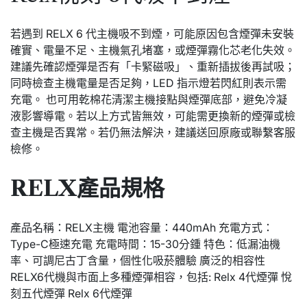
若遇到 RELX 6 代主機吸不到煙，可能原因包含煙彈未安裝
確實、電量不足、主機氣孔堵塞，或煙彈霧化芯老化失效。
建議先確認煙彈是否有「卡緊磁吸」、重新插拔後再試吸；
同時檢查主機電量是否足夠，LED 指示燈若閃紅則表示需
充電。 也可用乾棉花清潔主機接點與煙彈底部，避免冷凝
液影響導電。若以上方式皆無效，可能需更換新的煙彈或檢
查主機是否異常。若仍無法解決，建議送回原廠或聯繫客服
檢修。
RELX產品規格
產品名稱：RELX主機 電池容量：440mAh 充電方式：
Type-C極速充電 充電時間：15-30分鍾 特色：低漏油機
率、可調尼古丁含量，個性化吸菸體驗 廣泛的相容性
RELX6代機與市面上多種煙彈相容，包括: Relx 4代煙彈 悅
刻五代煙彈 Relx 6代煙彈