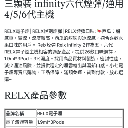
三顆裝 infinity六代煙彈/通用
4/5/6代主機
RELX電子煙│RELX悅刻煙彈│RELX煙彈口味:
西瓜：甜
感重，微涼，涼度較高，西瓜的甜味與冰涼感，適合喜歡水
果口味的用戶。 Relx煙彈 Relx infinity 2作為五、六代
RELX電子煙主機相容的適配產品，提供26款口味選擇，
1.9ml*3Pod、3%濃度。採用高品質材料製造，密封性佳，
減少漏油風險，並提供穩定的煙霧輸出與濃郁口感。小七電
子煙專賣店購物，正品保障，滿額免運，貨到付款，放心選
購~
RELX產品參數
品牌名稱
RELX電子煙
電子液體容量
1.9ml*3Pods