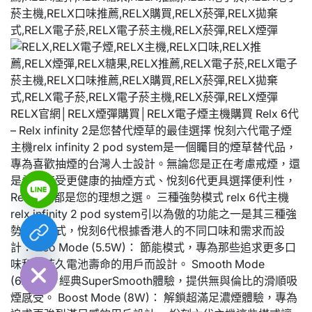
RELX官網
│
RELX煙彈購買
│
RELX電子煙主機購買
Relx 6代
– Relx infinity 2是您替代煙草的最佳選擇 悅刻六代電子煙
主機relx infinity 2 pod system是一個矚目的煙草替代品，
專為喜歡抽煙的台灣人士設計。無論您是正在考慮戒煙，還
是希望享受更健康的抽煙方式、悅刻6代更具選擇便利性，
Relx 6代都是您的理想之選。 三種強勢模式 relx 6代主機
relx infinity 2 pod system引以為傲的功能之一是其三種強
勢功率模式，悅刻6代根據香港人的不同口味和需求而設
chaty
計： Eco Mode (5.5W)： 節能模式，專為那些追求更多口
Hide
味和更持久電池壽命的用戶而設計。 Smooth Mode
(6.5W)： 經典SuperSmooth體驗，提供無與倫比的滑順吸
煙感受。 Boost Mode (8W)： 解鎖超滿足濃煙體驗，專為