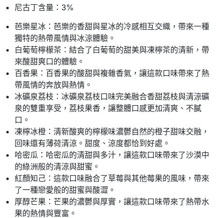
尼古丁含量：3%
芭樂星冰：芭樂的香甜與星冰的冷感相互交織，帶來一種
獨特的熱帶風情與冰涼體驗。
白葡萄檸檬茶：結合了白葡萄的甜美與凍檸茶的清新，帶
來酸甜爽口的體驗。
百香果：百香果的酸甜與複雜香氣，讓這款口味帶來了熱
帶風情的奔放與熱情。
冰礦泉荔枝：冰礦泉荔枝口味完美融合香甜荔枝與清涼礦
泉的雙重享受，荔枝果香，讓整體口感更加清爽、不膩
口。
凍檸冰橙：清新酸爽的檸檬味濃鬱自然的橙子甜味交融，
回味還有薄荷清涼。甜度、涼度都恰到好處。
哈密瓜：哈密瓜的清甜與多汁，讓這款口味帶來了沙漠中
的綠洲般的清涼與甜蜜。
紅顏知己：這款口味融合了草莓與其他莓果的風味，帶來
了一種戀愛般的甜蜜與酸澀。
厚醇芒果：芒果的濃鬱與厚實，讓這款口味帶來了熱帶水
果的熱情與豐富。