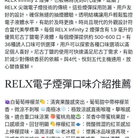
RELX 尖端電子煙技術的傳統。這些煙彈採用防漏、用戶友
好的設計，確保無縫的抽煙體驗。透明結構讓用戶輕鬆監控
電子液體水平，有助於及時更換。時尚且現代的外觀設計符
合當代美學標準。每個 RELX Infinity 2 煙彈含有 1.9 毫升的
優質尼古丁鹽電子液體，每個煙彈提供約 500-600 口。有
36種誘人口味可供選擇，用戶可以探索各種口味選項以滿
足個人喜好。尼古丁鹽的使用可快速滿足尼古丁需求，有助
於減少對傳統香菸的依賴。與4代、悅刻五代主機通用，放
心替換嘗鮮。
RELX電子煙彈口味介紹推薦
白葡萄檸檬茶
：清爽果酸感突出，葡萄甜中帶檸檬茶
香，微涼不刺喉
南極冰
：極致涼感直衝喉嚨，擊喉感
強，適合重口味涼黨
蜜桃烏龍
：茶香中帶蜜桃果甜，
口感順滑，回甘明顯
檸檬紅茶
：微酸微澀的紅茶感加
上檸檬提味，溫潤涼感
老冰棍
：懷舊冰品味道再現，