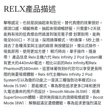
RELX產品描述
擊喉感足，也就是說抽起來有勁兒，替代真煙的效果很好。
順滑口感，細膩棉柔，抽起來很順暢舒服，只需要1-2天就
能夠有效的從真煙自然過渡到瑞克電子煙 划算耐用，能夠
吸足600口。 不注油，採用換彈模式，1秒換彈，5秒上頭，
減去了各種清潔與注油的麻煩 無按鍵設計，傻瓜式操作，
吸氣即用，使用更加方便！ 輕巧時尚，單手操作，隨身
帶！ 產品信息 Relx主機六代 Relx Infinity 2 Pod System擁
有更大的440mAh電池，相比以前的Relx Infinity和Relx
Phantom的380mAh，這意味著悅刻6代您可以享受更長時
間的無憂吸煙體驗。Relx 6代主機Relx Infinity 2 Pod
System引以為傲的功能之一是其三種強勢功率模式Eco
Mode (5.5W)： 節能模式，專為那些追求更多口味和更持
久電池壽命的用戶而設計。Smooth Mode (6.5W)： 經典
SuperSmooth體驗，提供無與倫比的滑順吸煙感受。Boost
Mode (8W)： 解鎖超滿足濃煙體驗，專為追求更強烈滿足