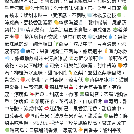
涼感高但不嗆口
利賓納：葡萄果醬感重，甜味濃鬱，幾
乎無涼感
沙士啤酒：沙士氣味明顯，帶些微苦甘口感
青蘋果：脆甜果味＋中度涼感，不刺喉
冰礦泉荔枝
：
涼感高，荔枝香甜濃鬱
檸檬海鹽
：酸中帶鹹，尾韻清
爽特別
清涼薄荷：超高涼度直衝鼻腔，喉感強烈
茗茶
青梅
：茶韻與梅香交織，酸甜有層次
冰礦泉
：無糖
無味感的涼，純淨順口
綠豆：甜度中等，豆香濃鬱，涼
感不高
藍莓：果香明顯但不刺鼻，甜度適中
礦力冰飲
：像運動飲料味＋清爽涼感
冰礦泉茉莉
：茉莉花香
淡雅，冰爽不嗆喉
可樂：可樂氣泡味濃，甜中帶涼
橘
汽：柳橙汽水風味，甜而不膩
鳳梨：酸甜鳳梨味自然，
帶微涼
水蜜桃：香甜柔順，涼度低
芭樂星冰
：濃鬱
芭樂香＋中高涼感
森林莓果
：混合莓果香氣，有酸
感，涼度低
西瓜：甜感重，微涼
鐵觀音：茶韻明顯偏
重，涼度低
茉莉花茶：花香淡雅，口感順滑
葡萄：甜
中帶酸、涼感中等
紅顏知己：果香混花香，甜度適中，
口感柔和
厚醇芒果：濃厚芒果香氣，甜感高
荔枝：鮮
甜果味明顯，涼度低
煙草：煙草還原度高，微焦香感重
哈密瓜：口感甜潤香濃，涼感低
百香果：酸甜平衡