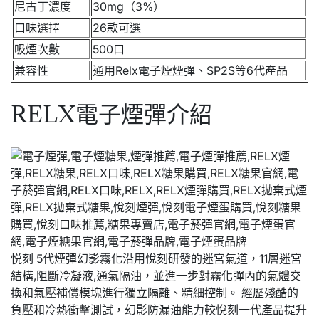
尼古丁濃度
30mg（3%）
口味選擇
26款可選
吸煙次數
500口
兼容性
通用Relx電子煙煙彈、SP2S等6代產品
RELX電子煙彈介紹
悦刻 5代煙彈幻影霧化沿用悅刻研發的迷宮氣道，11層迷宮
結構,阻斷冷凝液,通氣隔油，並進一步對霧化彈內的氣體交
換和氣壓補償模塊進行獨立隔離、精細控制。 經歷殘酷的
負壓和冷熱衝擊測試，幻影防漏油能力較悅刻一代產品提升