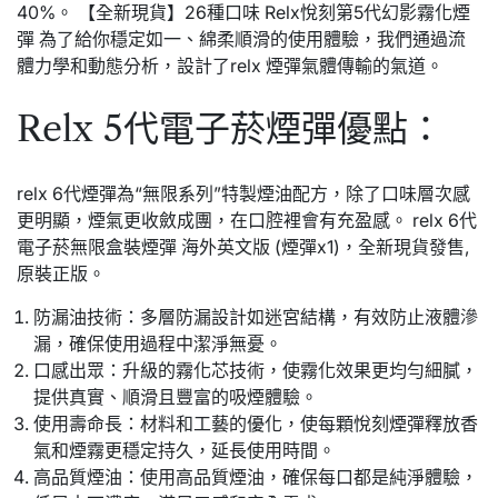
40%。 【全新現貨】26種口味 Relx悅刻第5代幻影霧化煙
彈 為了給你穩定如一、綿柔順滑的使用體驗，我們通過流
體力學和動態分析，設計了relx 煙彈氣體傳輸的氣道。
Relx 5代電子菸煙彈優點：
relx 6代煙彈為“無限系列”特製煙油配方，除了口味層次感
更明顯，煙氣更收斂成團，在口腔裡會有充盈感。 relx 6代
電子菸無限盒裝煙彈 海外英文版 (煙彈x1)，全新現貨發售,
原裝正版。
防漏油技術：多層防漏設計如迷宮結構，有效防止液體滲
漏，確保使用過程中潔淨無憂。
口感出眾：升級的霧化芯技術，使霧化效果更均勻細膩，
提供真實、順滑且豐富的吸煙體驗。
使用壽命長：材料和工藝的優化，使每顆悅刻煙彈釋放香
氣和煙霧更穩定持久，延長使用時間。
高品質煙油：使用高品質煙油，確保每口都是純淨體驗，