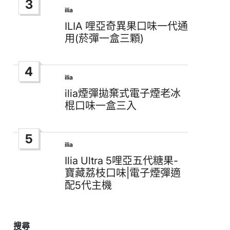
3
ilia
Posted
in
ILIA 哩亞奇異果口味一代通
用(菸彈一盒三顆)
4
ilia
Posted
in
ilia煙彈拋棄式電子煙老冰
棍口味一盒三入
5
ilia
Posted
in
Ilia Ultra 5哩亞五代糖果-
寶藏荔枝口味|電子煙彈適
配5代主機
搜尋