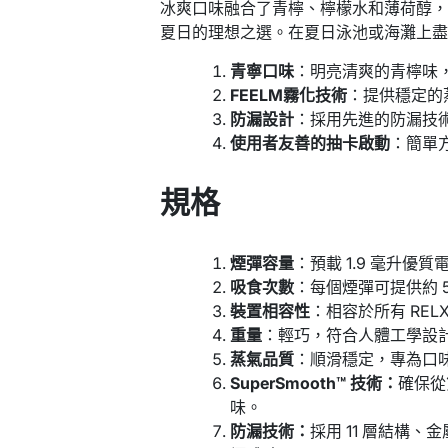
冰爽口味融合了青檸、檸檬水和薄荷醇
夏日的理想之選。在夏日泳池或海灘上
青寧口味
：明亮清爽的青檸味
FEELM霧化技術
：提供穩定的
防漏設計
：採用先進的防漏技
使用者友善的抽卡啟動
：簡單
規格
煙彈容量
：預載 1.9 毫升優
吸食次數
：每個煙彈可提供約 5
裝置相容性
：相容於所有 REL
重量
：輕巧，符合人體工學設
蒸氣品質
：順滑穩定，專為口
SuperSmooth™ 技術：
確保從
味。
防漏技術：
採用 11 層結構