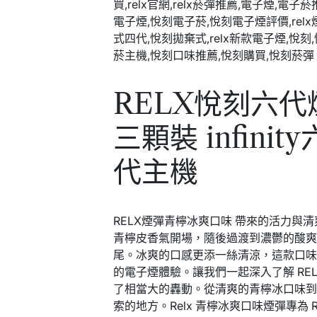
RELX悅刻六
三顆裝 infinit
代主機
RELX煙彈青檸冰爽
口味 帶來的活力與
青檸皮香氣開場，隨後過渡到濃鬱的酸
尾。冰爽的口感更添一絲清涼，這款口
的電子煙體驗。
讓我們一起深入了解 RE
了相當大的轟動。從清爽的青檸冰口味
索的地方。
Relx 青檸冰爽口味煙彈專為