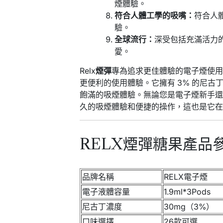
煙體驗。
符合人體工學的吸嘴：
符合人
驗。
全球流行：
深受包括充滿活力的
愛。
Relx
煙彈
專為追求更佳體驗的電子煙使
更便利的使用體驗。它擁有 3% 的尼
飽滿的吸煙體驗。無論您是電子煙新手
久的吸煙體驗和便捷的操作，這也是它
RELX煙彈糖果產品
品牌名稱
RELX電子煙
電子液體容量
1.9ml*3Pods
尼古丁濃度
30mg（3%）
口味選擇
26款可選