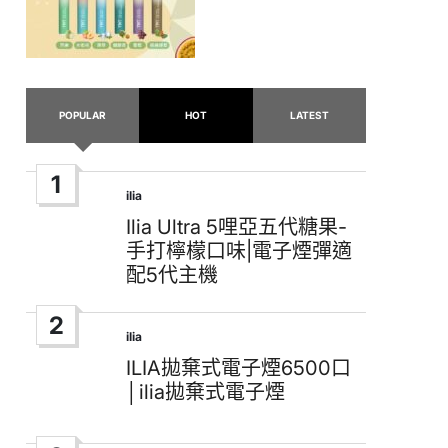
POPULAR
HOT
LATEST
1
ilia
Posted
in
Ilia Ultra 5哩亞五代糖果-
手打檸檬口味|電子煙彈適
配5代主機
2
ilia
Posted
in
ILIA拋棄式電子煙6500口
│ilia拋棄式電子煙