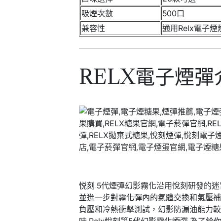
吸煙次數
500口
兼容性
通用Relx電子煙
RELX電子煙彈
悦刻 5代煙彈幻影霧化沿用悅刻研發的迷
並進一步對霧化彈內的氣體交換和氣壓補
負壓和冷熱衝擊測試，幻影防漏油能力較悅
味 Relx悅刻第5代幻影霧化煙彈 為