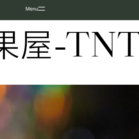
Skip
Menu
to
content
屋-TNT-