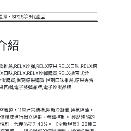
煙彈、SP2S等6代產品
介紹
宮氣道，11層迷宮結構,阻斷冷凝液,通氣隔油，
償模塊進行獨立隔離、精細控制。 經歷殘酷的
刻一代產品提升40%。 【全新現貨】26種口
了給你穩定如一、綿柔順滑的使用體驗，我們通過流