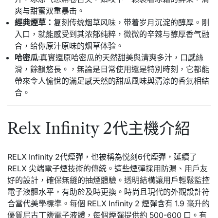
爽与甜蜜双重暴击。
經典煙草：
复刻传统烟草风味，带着岁月沉淀的醇厚。刚
入口，就能感受到其浓郁纯粹，微微的辛辣与醇厚香气融
合，给你原汁原味的烟草体验。
哈密瓜
:真實還原哈密瓜的天然甜美與清爽多汁，口感絲
滑，餘韻悠長。，無論是日常使用還是特別時刻，它都能
帶來令人愉悅的滿足感天然的甜瓜風味與清涼的香氣相結
合。
Relx Infinity 2代主機介紹
RELX Infinity 2代煙彈，也被稱為悦刻6代煙彈，延續了
RELX 尖端電子煙技術的傳統。這些煙彈採用防漏、用戶友
好的設計，確保無縫的抽煙體驗。透明結構讓用戶輕鬆監控
電子液體水平，有助於及時更換。時尚且現代的外觀設計符
合當代美學標準。每個 RELX Infinity 2 煙彈含有 1.9 毫升的
優質尼古丁鹽電子液體，每個煙彈提供約 500-600 口。有