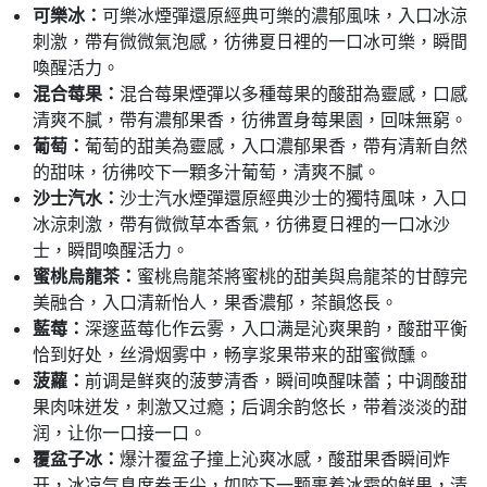
可樂冰：
可樂冰煙彈還原經典可樂的濃郁風味，入口冰涼
刺激，帶有微微氣泡感，彷彿夏日裡的一口冰可樂，瞬間
喚醒活力。
混合莓果：
混合莓果煙彈以多種莓果的酸甜為靈感，口感
清爽不膩，帶有濃郁果香，彷彿置身莓果園，回味無窮。
葡萄：
葡萄的甜美為靈感，入口濃郁果香，帶有清新自然
的甜味，彷彿咬下一顆多汁葡萄，清爽不膩。
沙士汽水：
沙士汽水煙彈還原經典沙士的獨特風味，入口
冰涼刺激，帶有微微草本香氣，彷彿夏日裡的一口冰沙
士，瞬間喚醒活力。
蜜桃烏龍茶：
蜜桃烏龍茶將蜜桃的甜美與烏龍茶的甘醇完
美融合，入口清新怡人，果香濃郁，茶韻悠長。
藍莓：
深邃蓝莓化作云雾，入口满是沁爽果韵，酸甜平衡
恰到好处，丝滑烟雾中，畅享浆果带来的甜蜜微醺。
菠蘿：
前调是鲜爽的菠萝清香，瞬间唤醒味蕾；中调酸甜
果肉味迸发，刺激又过瘾；后调余韵悠长，带着淡淡的甜
润，让你一口接一口。
覆盆子冰：
爆汁覆盆子撞上沁爽冰感，酸甜果香瞬间炸
开，冰凉气息席卷舌尖，如咬下一颗裹着冰霜的鲜果，清