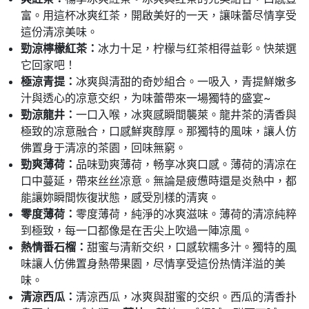
富。用這杯冰爽红茶，開啟美好的一天，讓味蕾尽情享受
這份清凉美味。
勁涼檸檬紅茶：
冰力十足，柠檬与红茶相得益彰。快萊選
它回家吧！
極涼青提：
冰爽與清甜的奇妙組合。一吸入，青提鮮嫩多
汁與透心的凉意交织，为味蕾帶來一場獨特的盛宴~
勁涼龍井：
一口入喉，冰爽感瞬間襲萊。龍井茶的清香與
極致的凉意融合，口感鮮爽醇厚。那獨特的風味，讓人仿
佛置身于清凉的茶園，回味無窮。
勁爽薄荷：
品味勁爽薄荷，畅享冰爽口感。薄荷的清凉在
口中蔓延，帶來丝丝凉意。無論是疲憊時還是炎熱中，都
能讓妳瞬間恢復狀態，感受別樣的清爽。
零度薄荷：
零度薄荷，純淨的冰爽滋味。薄荷的清凉純粹
到極致，每一口都像是在舌尖上吹過一陣凉風。
熱情番石榴：
甜蜜与清新交织，口感软糯多汁。獨特的風
味讓人仿佛置身熱帶果園，尽情享受這份热情洋溢的美
味。
清涼西瓜：
清涼西瓜，冰爽與甜蜜的交织。西瓜的清香扑