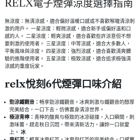
RELX電子煙彈涼度選擇指南
無涼度：無清涼感，適合偏好溫暖口感或不喜歡喉嚨清涼刺
激的用戶。 一星涼度：輕微涼感，適合新手或偏好溫和口
感的人。 二星涼度：輕爽涼感，適合喜歡些許涼意但不想
要刺激的使用者。 三星涼度：中等涼感，適合大多數人，
平衡風味與涼度。 四星涼度：強烈涼感，適合喜歡清爽體
驗的進階使用者。 五星涼度：極致涼感，適合追求極強清
涼感的重度玩家。
re
l
x悅刻
6代
煙彈口味介紹
勁涼鐵觀音：
畅享勁涼鐵觀音。冰爽刺激与鐵觀音的醇厚
完美結合，一口下去，仿佛置身清涼世界。
極涼青檸：
青檸的酸爽与極致的冰凉碰撞，入口瞬間，刺
激味蕾，趕走秋日沉悶，帶來清新活力，讓妳一口就愛
上。
冰
爽紅茶：
暢享冰爽紅茶。冰爽與红茶的完美結合，口感豐