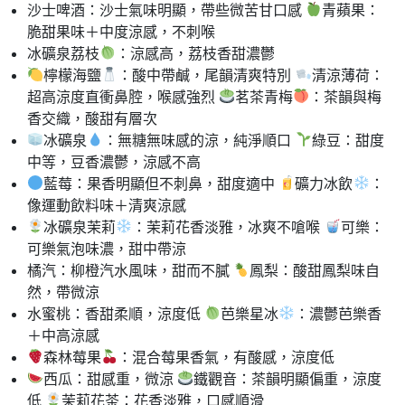
沙士啤酒：沙士氣味明顯，帶些微苦甘口感
青蘋果：
脆甜果味＋中度涼感，不刺喉
冰礦泉荔枝
：涼感高，荔枝香甜濃鬱
檸檬海鹽
：酸中帶鹹，尾韻清爽特別
清涼薄荷：
超高涼度直衝鼻腔，喉感強烈
茗茶青梅
：茶韻與梅
香交織，酸甜有層次
冰礦泉
：無糖無味感的涼，純淨順口
綠豆：甜度
中等，豆香濃鬱，涼感不高
藍莓：果香明顯但不刺鼻，甜度適中
礦力冰飲
：
像運動飲料味＋清爽涼感
冰礦泉茉莉
：茉莉花香淡雅，冰爽不嗆喉
可樂：
可樂氣泡味濃，甜中帶涼
橘汽：柳橙汽水風味，甜而不膩
鳳梨：酸甜鳳梨味自
然，帶微涼
水蜜桃：香甜柔順，涼度低
芭樂星冰
：濃鬱芭樂香
＋中高涼感
森林莓果
：混合莓果香氣，有酸感，涼度低
西瓜：甜感重，微涼
鐵觀音：茶韻明顯偏重，涼度
低
茉莉花茶：花香淡雅，口感順滑