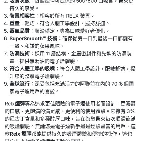
吸食次數
：每個煙彈可提供約 500-600 口吸食，帶來更
持久的享受。
裝置相容性
：相容於所有 RELX 裝置。
重量
：輕巧，符合人體工學設計，握持舒適。
蒸氣品質
：順滑穩定，專為口味愛好者優化。
SuperSmooth™ 技術：
確保從第一口到最後一口都擁有
一致、和諧的蘋果風味。
防漏技術：
採用 11 層結構、金屬密封件和先進的防漏裝
置，提供無漏油的電子煙體驗。
符合人體工學的吸嘴：
符合人體工學設計，配戴舒適，提
升您的整體電子煙體驗。
全球流行：
深受包括充滿活力的阿聯酋在內的 70 多個國
家電子煙用戶的喜愛。
Relx
煙彈
專為追求更佳體驗的電子煙使用者而設計：更濃鬱
的口感、更飽滿的滿足感、更便利的使用體驗。它擁有 3%
的尼古丁含量和多種醇厚口味，旨在為您帶來每次順滑飽滿
的吸煙體驗。無論您是電子煙新手還是經驗豐富的用戶，這
款
Relx 煙彈
都能提供持久的吸煙體驗和便捷的操作，這也