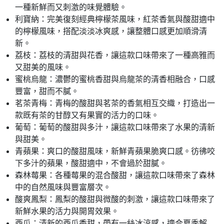
一種新鮮而又刺激的味覺體驗。
利寶納：完美復刻經典檸檬茶風味，紅茶香氣與酸甜適中
的檸檬風味，搭配淡淡冰爽感，讓整體口感更加順滑清
新。
荔枝：荔枝的清甜與花香，讓這款口味帶來了一種高雅而
又甜美的風味。
蜜桃烏龍：濃鬱的蜜桃香甜與烏龍茶的清香相融合，口感
豐富，甜而不膩。
茗茶青梅：青梅的酸甜與茗茶的香氣相互交織，打造出一
款既有茶的甘醇又有果實的活力的口味。
葡萄：葡萄的酸甜與多汁，讓這款口味帶來了水果的清新
與甜美。
青蘋果：爽口的酸甜風味，新鮮青蘋果脆爽口感。彷彿咬
下多汁的蘋果，酸甜適中，不會過於甜膩。
森林莓果：各種莓果的混合酸甜，讓這款口味帶來了森林
中的自然風味與豐富層次。
酸爽鳳梨：鳳梨的酸甜與微酸的刺激，讓這款口味帶來了
新鮮水果的活力與開胃效果。
西瓜：清新的西瓜香甜，帶有一絲冰涼感，適合夏季解