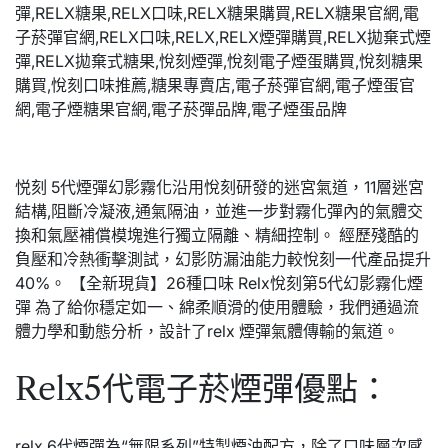
悦刻 5代煙彈幻影霧化沿用悅刻研發的迷宮氣道，11層迷宮
結構,阻斷冷凝液,通氣隔油，並進一步對霧化彈內的氣體交
換和氣壓補償模塊進行獨立隔離、精細控制。 經歷殘酷的
負壓和冷熱衝擊測試，幻影防漏油能力較悅刻一代產品提升
40%。 【全新現貨】26種口味 Relx悅刻第5代幻影霧化煙
彈 為了給你穩定如一、綿柔順滑的使用體驗，我們通過流
體力學和動態分析，設計了relx 煙彈氣體傳輸的氣道。
Relx5代電子菸煙彈優點：
relx 6代煙彈為“無限系列”特製煙油配方，除了口味層次感