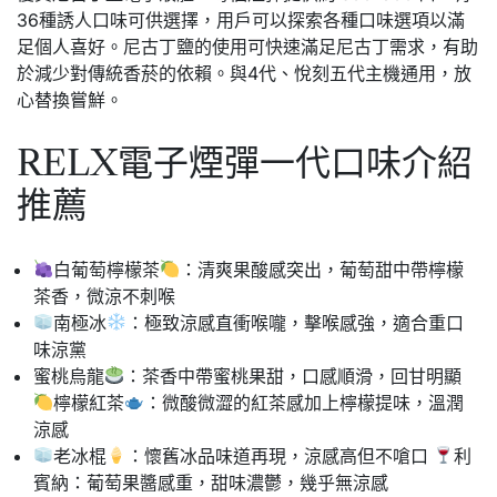
36種誘人口味可供選擇，用戶可以探索各種口味選項以滿
足個人喜好。尼古丁鹽的使用可快速滿足尼古丁需求，有助
於減少對傳統香菸的依賴。與4代、悅刻五代主機通用，放
心替換嘗鮮。
RELX電子煙彈一代口味介紹
推薦
白葡萄檸檬茶
：清爽果酸感突出，葡萄甜中帶檸檬
茶香，微涼不刺喉
南極冰
：極致涼感直衝喉嚨，擊喉感強，適合重口
味涼黨
蜜桃烏龍
：茶香中帶蜜桃果甜，口感順滑，回甘明顯
檸檬紅茶
：微酸微澀的紅茶感加上檸檬提味，溫潤
涼感
老冰棍
：懷舊冰品味道再現，涼感高但不嗆口
利
賓納：葡萄果醬感重，甜味濃鬱，幾乎無涼感