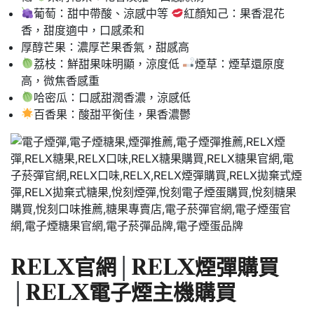
葡萄：甜中帶酸、涼感中等
紅顏知己：果香混花
香，甜度適中，口感柔和
厚醇芒果：濃厚芒果香氣，甜感高
荔枝：鮮甜果味明顯，涼度低
煙草：煙草還原度
高，微焦香感重
哈密瓜：口感甜潤香濃，涼感低
百香果：酸甜平衡佳，果香濃鬱
RELX官網
│
RELX煙彈購買
│
RELX電子煙主機購買