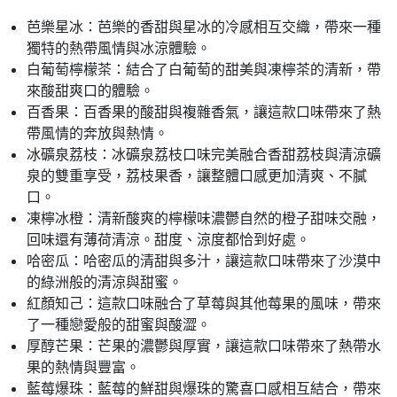
芭樂星冰：芭樂的香甜與星冰的冷感相互交織，帶來一種
獨特的熱帶風情與冰涼體驗。
白葡萄檸檬茶：結合了白葡萄的甜美與凍檸茶的清新，帶
來酸甜爽口的體驗。
百香果：百香果的酸甜與複雜香氣，讓這款口味帶來了熱
帶風情的奔放與熱情。
冰礦泉荔枝：冰礦泉荔枝口味完美融合香甜荔枝與清涼礦
泉的雙重享受，荔枝果香，讓整體口感更加清爽、不膩
口。
凍檸冰橙：清新酸爽的檸檬味濃鬱自然的橙子甜味交融，
回味還有薄荷清涼。甜度、涼度都恰到好處。
哈密瓜：哈密瓜的清甜與多汁，讓這款口味帶來了沙漠中
的綠洲般的清涼與甜蜜。
紅顏知己：這款口味融合了草莓與其他莓果的風味，帶來
了一種戀愛般的甜蜜與酸澀。
厚醇芒果：芒果的濃鬱與厚實，讓這款口味帶來了熱帶水
果的熱情與豐富。
藍莓爆珠：藍莓的鮮甜與爆珠的驚喜口感相互結合，帶來