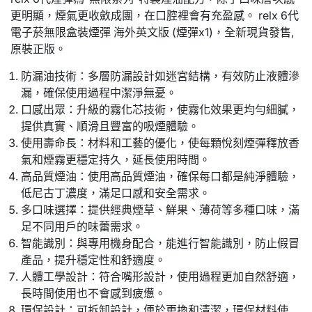
更明顯，煙氣更收斂成團，在口腔裡會有充盈感。 relx 6代
電子菸無限盒裝煙彈 海外英文版 (煙彈x1)，全新現貨發售,
原裝正版。
防漏油技術：多層防漏設計如迷宮結構，有效防止液體滲
漏，確保使用過程中潔淨無憂。
口感出眾：升級的霧化芯技術，使霧化效果更均勻細膩，
提供真實、順滑且豐富的吸煙體驗。
使用壽命長：材料和工藝的優化，使每顆悅刻煙彈釋放香
氣和煙霧更穩定持久，延長使用時間。
高品質煙油：使用高品質煙油，確保每口都是純淨體驗，
低尼古丁濃度，滿足口感和安全需求。
多口味選擇：提供經典煙草、鮮果、薄荷等多種口味，滿
足不同用戶的味蕾需求。
智能識別：與專用機身配合，能進行智能識別，防止假冒
產品，提升穩定性和舒適度。
人體工學設計：符合嘴形設計，使用過程更加自然舒適，
長時間使用也不會感到疲憊。
環保設計：可拆卸設計，便於更換和清潔，環保材料使