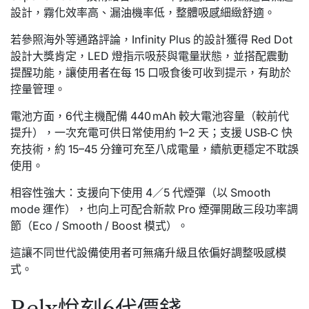
設計，霧化效率高、漏油機率低，整體吸感細緻舒適。
若參照海外等通路評論，Infinity Plus 的設計獲得 Red Dot
設計大獎肯定，LED 燈指示吸菸與電量狀態，並搭配震動
提醒功能，讓使用者在每 15 口吸食後可收到提示，有助於
控量管理。
電池方面，6代主機配備 440 mAh 較大電池容量（較前代
提升），一次充電可供日常使用約 1–2 天；支援 USB‑C 快
充技術，約 15–45 分鐘可充至八成電量，續航更穩定不耽誤
使用。
相容性強大：支援向下使用 4／5 代煙彈（以 Smooth
mode 運作），也向上可配合新款 Pro 煙彈開啟三段功率調
節（Eco / Smooth / Boost 模式）。
這讓不同世代設備使用者可無痛升級且依偏好調整吸感模
式。
Relx悅刻6代價錢