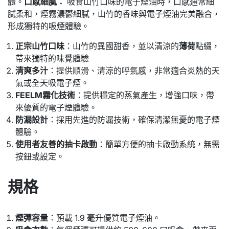
體。
口感細膩：
吸食山竹口味的電子煙油時，口感通常細
膩柔和，煙霧濃鬱細膩，山竹的香味與電子煙油完美融合，
形成獨特的吸煙體驗。
正宗山竹口味
：山竹的異國甜香，並以清涼的
薄荷
點綴，
帶來獨特的味覺體驗
清爽多汁
：提供順滑、清涼的呼氣感，非常適合炎熱的天
氣或全天吸電子煙。
FEELM霧化技術
：提供穩定的蒸氣產生，增強口味，帶
來優質的電子煙體驗。
防漏設計
：採用先進的防漏技術，確保清潔無憂的電子煙
體驗。
使用者友善的抽卡啟動
：簡單方便的抽卡啟動系統，無需
按鈕或設定。
規格
煙彈容量
：預載 1.9 毫升優質電子煙油。