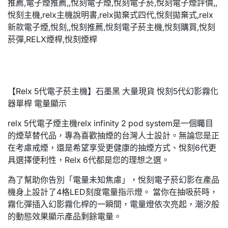
【Relx 5代電子菸主機】石墨黑 大量現貨 悅刻5代幻影霧化
器單桿 電量顯示
relx 5代電子煙主機relx infinity 2 pod system是一個矚目
的煙草替代品，專為喜歡抽煙的台灣人士設計。無論您是正
在考慮戒煙，還是希望享受更健康的抽煙方式、悅刻6代更
具選擇便利性，Relx 6代都是您的理想之選。
為了幫助你告別「電量未知焦慮」，悅刻電子菸幻影在產品
機身上設計了4格LED刻度電量指示燈。 當你在抽吸菸時，
霧化彈插入幻影霧化桿的一瞬間，電量燈依次亮起，潮汐般
的動態效果顯示產品剩餘電量。