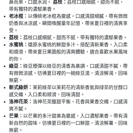
鼻而来，口感水润。
荔枝：
荔枝口感细腻，甜而不腻，
带有獨特的濃郁果香。
老
冰棍：
以傳統老冰棍為靈感，口感清甜細膩，帶有微微
奶香與冰涼感，瞬間喚醒童年記憶，帶來夏日裡的清爽享
受。
荔枝：
荔枝口感细腻，甜而不腻，带有獨特的濃郁果香。
水蜜桃：
還原水蜜桃的鮮甜多汁，搭配清新果香，入口柔
和順滑，帶來夏日果園般的清爽體驗，適合喜歡水果風味
的你。
綠豆：
綠豆煙彈以綠豆的清香為基調，口感清甜不膩，帶
有微微涼感，彷彿夏日裡的一碗綠豆湯，清涼解渴，回味
無窮。
新式綠妍：
茉莉綠茶以茉莉花的清新香氣與绿茶的甘醇口
感交織，入口柔和顺滑，回味清甜。
洛神花茶：
洛神花茶酸甜平衡，花香與果香交織，口感清
爽不膩。
芒果：
以芒果的多汁甜美為靈感，入口濃郁果香，帶有清
新自然的甜味，彷彿夏日裡的一口鮮甜，清涼解暑，回味
無窮。