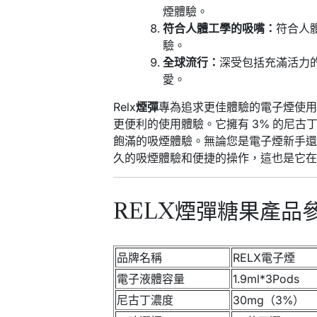
煙體驗。
符合人體工學的吸嘴：
符合人
驗。
全球流行：
深受包括充滿活力的
愛。
Relx
煙彈
專為追求更佳體驗的電子煙使
更便利的使用體驗。它擁有 3% 的尼
飽滿的吸煙體驗。無論您是電子煙新手
久的吸煙體驗和便捷的操作，這也是它
RELX煙彈糖果產品
品牌名稱
RELX電子煙
電子液體容量
1.9ml*3Pods
尼古丁濃度
30mg（3%）