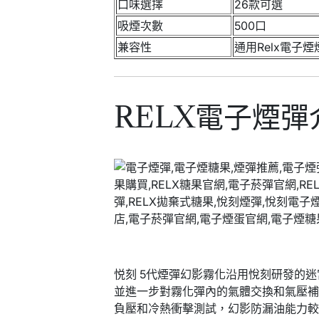
口味選擇
26款可選
吸煙次數
500口
兼容性
通用Relx電子煙
RELX電子煙彈
悦刻 5代煙彈幻影霧化沿用悅刻研發的迷
並進一步對霧化彈內的氣體交換和氣壓補
負壓和冷熱衝擊測試，幻影防漏油能力較悅