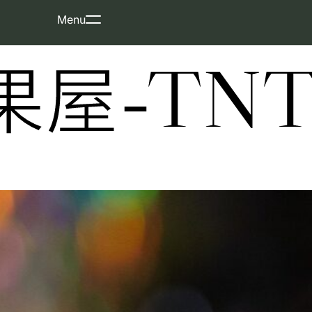
Skip
Menu
to
content
屋-TNT-