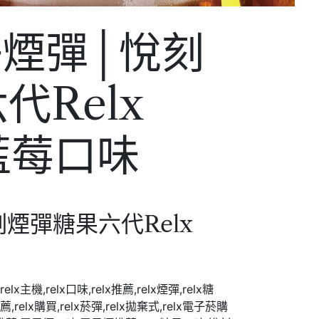
子煙彈│悅刻
代Relx
 -藍莓口味
刻煙彈糖果六代Relx