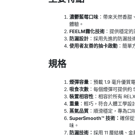
濃鬱藍莓口味
：帶來天然香甜
體驗。
FEELM霧化技術
：提供穩定的
防漏設計
：採用先進的防漏技
使用者友善的抽卡啟動
：簡單
規格
煙彈容量
：預載 1.9 毫升優
吸食次數
：每個煙彈可提供約 5
裝置相容性
：相容於所有 REL
重量
：輕巧，符合人體工學設
蒸氣品質
：順滑穩定，專為口
SuperSmooth™ 技術：
確保從
味。
防漏技術：
採用 11 層結構