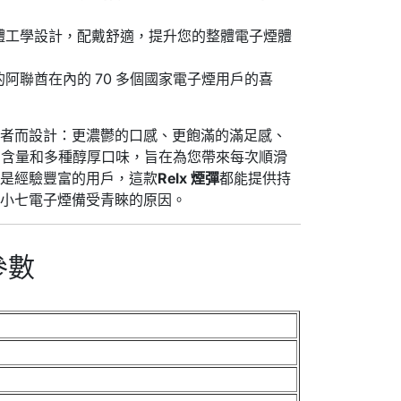
體工學設計，配戴舒適，提升您的整體電子煙體
阿聯酋在內的 70 多個國家電子煙用戶的喜
用者而設計：更濃鬱的口感、更飽滿的滿足感、
古丁含量和多種醇厚口味，旨在為您帶來每次順滑
還是經驗豐富的用戶，這款
Relx 煙彈
都能提供持
在小七電子煙備受青睞的原因。
參數