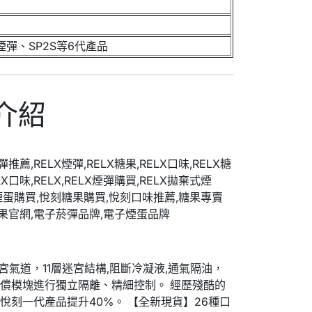
煙彈、SP2S等6代產品
介紹
宮氣道，11層迷宮結構,阻斷冷凝液,通氣隔油，
償模塊進行獨立隔離、精細控制。 經歷殘酷的
刻一代產品提升40%。 【全新現貨】26種口