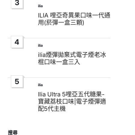
3
ilia
Posted
in
ILIA 哩亞奇異果口味一代通
用(菸彈一盒三顆)
4
ilia
Posted
in
ilia煙彈拋棄式電子煙老冰
棍口味一盒三入
5
ilia
Posted
in
Ilia Ultra 5哩亞五代糖果-
寶藏荔枝口味|電子煙彈適
配5代主機
搜尋