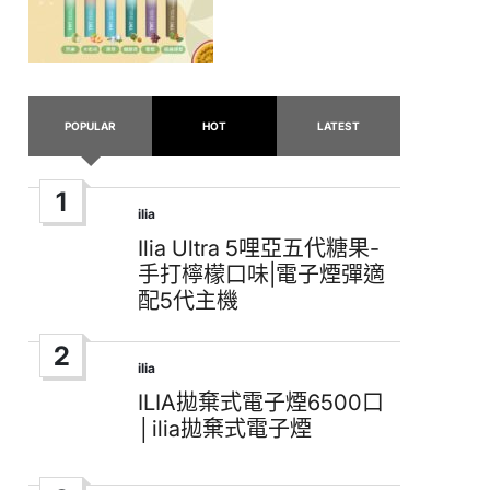
POPULAR
HOT
LATEST
1
ilia
Posted
in
Ilia Ultra 5哩亞五代糖果-
手打檸檬口味|電子煙彈適
配5代主機
2
ilia
Posted
in
ILIA拋棄式電子煙6500口
│ilia拋棄式電子煙