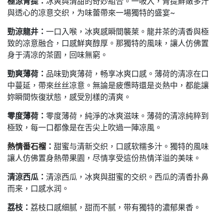
極涼青提：
冰爽與清甜的奇妙組合。一吸入，青提鮮嫩多汁
與透心的凉意交织，为味蕾帶來一場獨特的盛宴~
勁涼龍井：
一口入喉，冰爽感瞬間襲萊。龍井茶的清香與極
致的凉意融合，口感鮮爽醇厚。那獨特的風味，讓人仿佛置
身于清凉的茶園，回味無窮。
勁爽薄荷：
品味勁爽薄荷，畅享冰爽口感。薄荷的清凉在口
中蔓延，帶來丝丝凉意。無論是疲憊時還是炎熱中，都能讓
妳瞬間恢復狀態，感受別樣的清爽。
零度薄荷：
零度薄荷，純淨的冰爽滋味。薄荷的清凉純粹到
極致，每一口都像是在舌尖上吹過一陣凉風。
熱情番石榴
：
甜蜜与清新交织，口感软糯多汁。獨特的風味
讓人仿佛置身熱帶果園，尽情享受這份热情洋溢的美味。
清涼西瓜：
清涼西瓜，冰爽與甜蜜的交织。西瓜的清香扑鼻
而来，口感水润。
荔枝：
荔枝口感细腻，甜而不腻，带有獨特的濃郁果香。