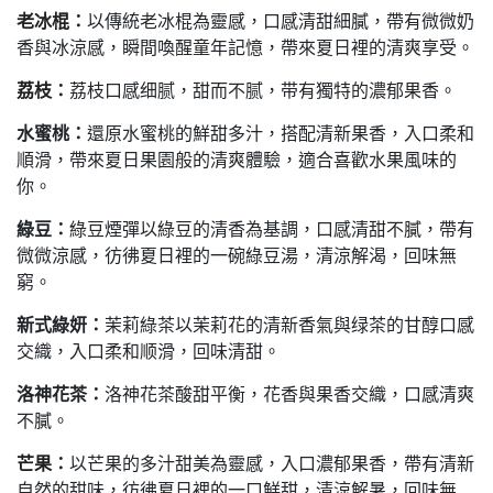
老冰棍
：
以傳統老冰棍為靈感，口感清甜細膩，帶有微微奶
香與冰涼感，瞬間喚醒童年記憶，帶來夏日裡的清爽享受。
荔枝
：
荔枝口感细腻，甜而不腻，带有獨特的濃郁果香。
水蜜桃：
還原水蜜桃的鮮甜多汁，搭配清新果香，入口柔和
順滑，帶來夏日果園般的清爽體驗，適合喜歡水果風味的
你。
綠豆：
綠豆煙彈以綠豆的清香為基調，口感清甜不膩，帶有
微微涼感，彷彿夏日裡的一碗綠豆湯，清涼解渴，回味無
窮。
新式綠妍：
茉莉綠茶以茉莉花的清新香氣與绿茶的甘醇口感
交織，入口柔和顺滑，回味清甜。
洛神花茶：
洛神花茶酸甜平衡，花香與果香交織，口感清爽
不膩。
芒果
：
以芒果的多汁甜美為靈感，入口濃郁果香，帶有清新
自然的甜味，彷彿夏日裡的一口鮮甜，清涼解暑，回味無