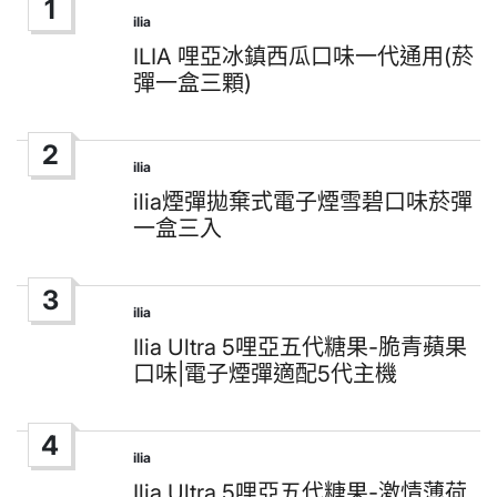
1
ilia
Posted
in
ILIA 哩亞冰鎮西瓜口味一代通用(菸
彈一盒三顆)
2
ilia
Posted
in
ilia煙彈拋棄式電子煙雪碧口味菸彈
一盒三入
3
ilia
Posted
in
Ilia Ultra 5哩亞五代糖果-脆青蘋果
口味|電子煙彈適配5代主機
4
ilia
Posted
in
Ilia Ultra 5哩亞五代糖果-激情薄荷