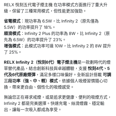
RELX
悅刻五代電子煙主機
在功率模式方面進行了重大升
級，保留了三種常用模式，但性能更加強勁。
省電模式
：現功率為 6.5W，比 Infinity 2（原先僅為
5.5W）的功率提升了 18%。
順滑模式
：Infinity 2 Plus 的功率為 8W，比 Infinity 2（原
先為 6.5W）的功率提升了 23%。
增強模式
：此模式功率可達 10W，比 Infinity 2 的 8W 提升
了 25%。
RELX Infinity 2（悅刻6代）電子煙主機
是一款劃時代的煙
草替代產品，結合創新科技與卓越體驗，支援
悅刻4代、5
代及6代原廠煙彈
，滿足多樣口味偏好。全新設計搭載
可調
三段功率（強、中、輕）模式
，依據個人吸煙習慣隨心切
換，帶來更自由、個性化的吸煙感受。
無論您正在尋求戒煙，或是追求更健康、便利的吸煙方式，
Infinity 2 都是完美選擇。快速充電、絲滑煙霧、穩定輸
出，讓每一次吸入都成為享受。