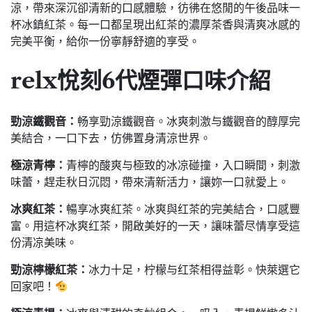
涼，帶來深沉卻清新的口感體驗，彷彿在悠閒的午後品味一
杯冰鎮紅茶。每一口都呈現出紅茶的濃厚茶香與清爽冰感的
完美平衡，給你一份寧靜舒適的享受。
relx悅刻
6代
煙彈口味介紹
勁涼鐵觀音：
畅享勁涼鐵觀音。冰爽刺激与鐵觀音的醇厚完
美結合，一口下去，仿佛置身清涼世界。
極涼青檸
：
青檸的酸爽与極致的冰凉碰撞，入口瞬間，刺激
味蕾，趕走秋日沉悶，帶來清新活力，讓妳一口就愛上。
冰爽紅茶：
暢享冰爽紅茶。冰爽與红茶的完美結合，口感豐
富。用這杯冰爽红茶，開啟美好的一天，讓味蕾尽情享受這
份清凉美味。
勁涼檸檬紅茶：
冰力十足，柠檬与红茶相得益彰。快萊選它
回家吧！