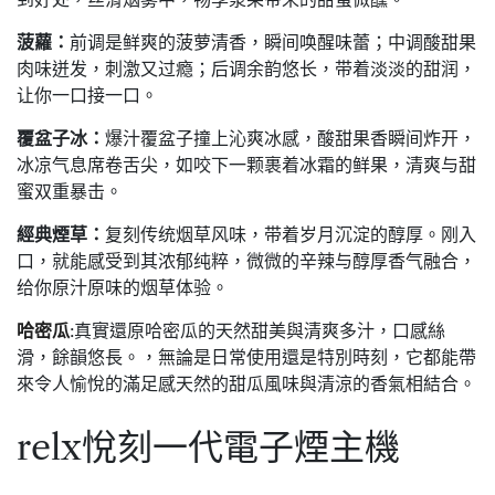
菠蘿：
前调是鲜爽的菠萝清香，瞬间唤醒味蕾；中调酸甜果
肉味迸发，刺激又过瘾；后调余韵悠长，带着淡淡的甜润，
让你一口接一口。
覆盆子冰：
爆汁覆盆子撞上沁爽冰感，酸甜果香瞬间炸开，
冰凉气息席卷舌尖，如咬下一颗裹着冰霜的鲜果，清爽与甜
蜜双重暴击。
經典煙草：
复刻传统烟草风味，带着岁月沉淀的醇厚。刚入
口，就能感受到其浓郁纯粹，微微的辛辣与醇厚香气融合，
给你原汁原味的烟草体验。
哈密瓜
:真實還原哈密瓜的天然甜美與清爽多汁，口感絲
滑，餘韻悠長。，無論是日常使用還是特別時刻，它都能帶
來令人愉悅的滿足感天然的甜瓜風味與清涼的香氣相結合。
relx悅刻一代電子煙主機