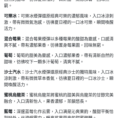
窮。
可樂冰：
可樂冰煙彈還原經典可樂的濃郁風味，入口冰涼刺
激，帶有微微氣泡感，彷彿夏日裡的一口冰可樂，瞬間喚醒
活力。
混合莓果：
混合莓果煙彈以多種莓果的酸甜為靈感，口感清
爽不膩，帶有濃郁果香，彷彿置身莓果園，回味無窮。
葡萄：
葡萄的甜美為靈感，入口濃郁果香，帶有清新自然的
甜味，彷彿咬下一顆多汁葡萄，清爽不膩。
沙士汽水：
沙士汽水煙彈還原經典沙士的獨特風味，入口冰
涼刺激，帶有微微草本香氣，彷彿夏日裡的一口冰沙士，瞬
間喚醒活力。
蜜桃烏龍茶：
蜜桃烏龍茶將蜜桃的甜美與烏龍茶的甘醇完美
融合，入口清新怡人，果香濃郁，茶韻悠長。
藍莓：
深邃蓝莓化作云雾，入口满是沁爽果韵，酸甜平衡恰
到好处，丝滑烟雾中，畅享浆果带来的甜蜜微醺。