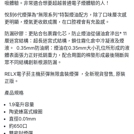
吸體驗。非常適合想要超越普通電子煙體驗的人！
悅刻6代煙彈為“無限系列”特製煙油配方，除了口味層次感
更明顯，煙氣更收斂成團，在口腔裡會有充盈感。
防漏矽膠：更貼合包裹霧化芯，防止煙油從儲油倉滲出* 11
層迷宮結構：超長迷宮式結構，鎖住霧化倉中冷凝液及煙
液。 0.35mm防油網：煙油在0.35mm大小孔位所形成的液
體表面張力正好抵銷重力，配合周圍的棉墊形成最後隔斷與
眾不同結構創新根源防漏。
RELX電子菸主機菸彈無限盒裝煙彈 ，全新現貨發售, 原裝
正版。
產品規格
1.9毫升容量
陶瓷蜂窩式線圈
直徑0.01mm
約650口
雙密封煙彈