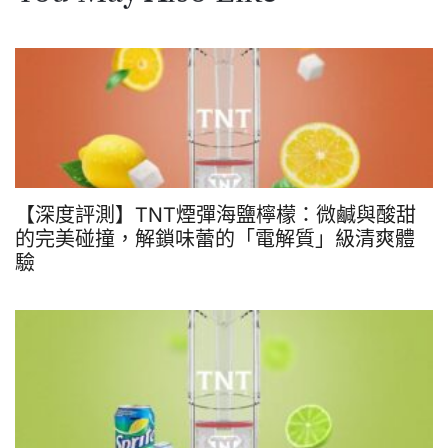
【深度評測】TNT煙彈海鹽檸檬：微鹹與酸甜
的完美碰撞，解鎖味蕾的「電解質」級清爽體
驗