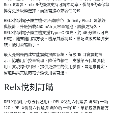
Relx 6煙彈，relx 6代煙彈支持可調節功率，悅刻6代確保您
擁有更多吸煙選擇，而無需擔心兼容性問題。
RELX悅刻電子煙主機-岩石咖啡色（Infinity Plus）延續經
典設計，升級搭載450mAh 大容量電池，續航更持久，
RELX悅刻電子煙主機支援Type-C 快充，約 45 分鐘即可充
飽電，隨充隨用超方便。機身質感精緻，搭配磁吸式煙彈安
裝，使用流暢順手。
最大亮點是內建智能震動提醒系統，每吸 15 口會震動提
示，協助用戶控量管理，降低依賴性。支援第五代煙彈使
用，實現跨代相容，提供更彈性的使用體驗，是追求穩定、
智能與高質感的電子煙使用者首選。
Relx悅刻訂購
RELX悅刻六代(五代通用)、RELX悅刻六代煙彈 滿5顆 一顆
120、RELX悅刻六代煙彈 滿10顆 一顆110、單顆包裝攜帶方