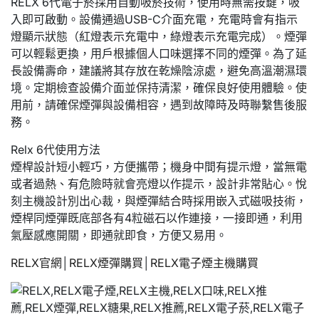
RELX 6代電子菸採用自動吸菸技術，使用時無需按鍵，吸
入即可啟動。設備通過USB-C介面充電，充電時會有指示
燈顯示狀態（紅燈表示充電中，綠燈表示充電完成）。煙彈
可以輕鬆更換，用戶根據個人口味選擇不同的煙彈。為了延
長設備壽命，建議將其存放在乾燥陰涼處，避免高溫潮濕環
境。定期檢查設備介面並保持清潔，確保良好使用體驗。使
用前，請確保煙彈與設備相容，遇到故障時及時聯繫售後服
務。
Relx 6代使用方法
煙桿設計短小輕巧，方便攜帶；機身中間有提示燈，當無電
或者過熱、有危險時就會亮燈以作提示，設計非常貼心。悅
刻主機設計別出心裁，與煙彈結合時採用嵌入式磁吸技術，
煙桿同煙彈既底部各有4粒磁石以作連接，一接即通，利用
氣壓感應開關，即通就即食，方便又易用。
RELX官網
│
RELX煙彈購買
│
RELX電子煙主機購買