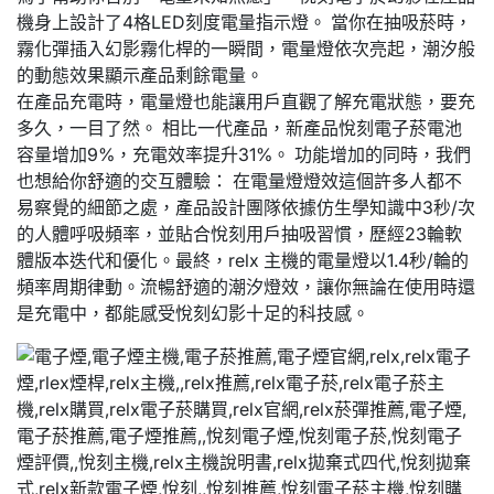
機身上設計了4格LED刻度電量指示燈。 當你在抽吸菸時，
霧化彈插入幻影霧化桿的一瞬間，電量燈依次亮起，潮汐般
的動態效果顯示產品剩餘電量。
在產品充電時，電量燈也能讓用戶直觀了解充電狀態，要充
多久，一目了然。 相比一代產品，新產品悅刻電子菸電池
容量增加9%，充電效率提升31%。 功能增加的同時，我們
也想給你舒適的交互體驗： 在電量燈燈效這個許多人都不
易察覺的細節之處，產品設計團隊依據仿生學知識中3秒/次
的人體呼吸頻率，並貼合悅刻用戶抽吸習慣，歷經23輪軟
體版本迭代和優化。最終，relx 主機的電量燈以1.4秒/輪的
頻率周期律動。流暢舒適的潮汐燈效，讓你無論在使用時還
是充電中，都能感受悅刻幻影十足的科技感。