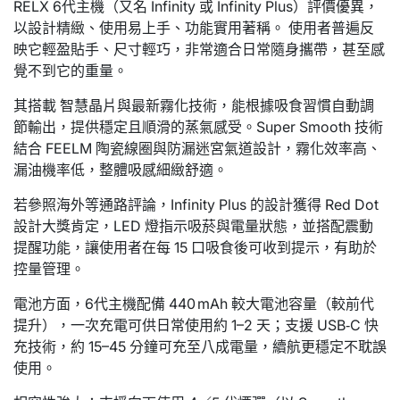
RELX 6代主機（又名 Infinity 或 Infinity Plus）評價優異，
以設計精緻、使用易上手、功能實用著稱。 使用者普遍反
映它輕盈貼手、尺寸輕巧，非常適合日常隨身攜帶，甚至感
覺不到它的重量。
其搭載 智慧晶片與最新霧化技術，能根據吸食習慣自動調
節輸出，提供穩定且順滑的蒸氣感受。Super Smooth 技術
結合 FEELM 陶瓷線圈與防漏迷宮氣道設計，霧化效率高、
漏油機率低，整體吸感細緻舒適。
若參照海外等通路評論，Infinity Plus 的設計獲得 Red Dot
設計大獎肯定，LED 燈指示吸菸與電量狀態，並搭配震動
提醒功能，讓使用者在每 15 口吸食後可收到提示，有助於
控量管理。
電池方面，6代主機配備 440 mAh 較大電池容量（較前代
提升），一次充電可供日常使用約 1–2 天；支援 USB‑C 快
充技術，約 15–45 分鐘可充至八成電量，續航更穩定不耽誤
使用。