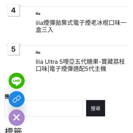
4
ilia
Posted
in
ilia煙彈拋棄式電子煙老冰棍口味一
盒三入
5
ilia
Posted
in
Ilia Ultra 5哩亞五代糖果-寶藏荔枝
口味|電子煙彈適配5代主機
搜尋
chaty
Hide
搜尋
標籤