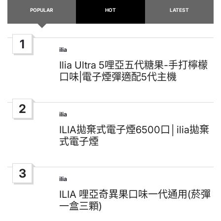
POPULAR
HOT
LATEST
1
ilia
Posted
in
Ilia Ultra 5哩亞五代糖果-手打檸檬
口味|電子煙彈適配5代主機
2
ilia
Posted
in
ILIA拋棄式電子煙6500口│ilia拋棄
式電子煙
3
ilia
Posted
in
ILIA 哩亞奇異果口味一代通用(菸彈
一盒三顆)