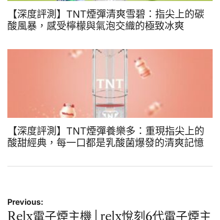
【深度評測】TNT煙彈清爽雪碧：指尖上的碳
酸風暴，感受檸檬與氣泡交織的極致冰爽
【深度評測】TNT煙彈養樂多：重現指尖上的
酸甜經典，每一口都是乳酸菌爆發的清爽記憶
文
Previous:
章
Relx電子煙主機│relx悅刻6代電子煙主