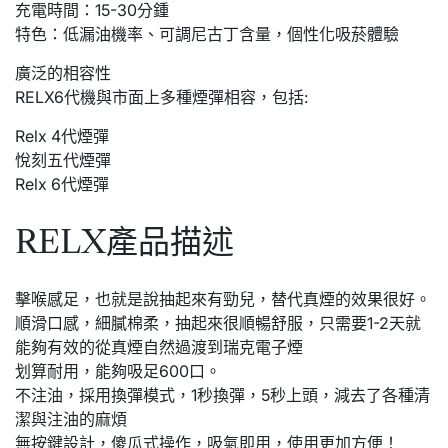
充電時間：15-30分鍾
特色：低漏油機率、可調尼古丁含量，個性化吸菸體驗
廣泛的相容性
RELX6代機與市面上多種煙彈相容，包括:
Relx 4代煙彈
悅刻五代煙彈
Relx 6代煙彈
RELX產品描述
擊喉感足，也就是說抽起來有勁兒，替代真煙的效果很好。
順滑口感，細膩棉柔，抽起來很順暢舒服，只需要1-2天就
能夠有效的從真煙自然過渡到瑞克電子煙
划算耐用，能夠吸足600口。
不注油，採用換彈模式，1秒換彈，5秒上頭，減去了各種清
潔與注油的麻煩
無按鍵設計，傻瓜式操作，吸氣即用，使用更加方便！