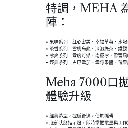
特調，MEHA
陣：
• 果味系列：紅心密美、幸福草莓、水
• 茶香系列：雪桃烏龍、冷泡綠茶、鐵觀
• 冰爽系列：零度可樂、南極冰、雪碧風
• 經典系列：古巴雪茄、雪莓果醬、莓果
Meha 7000
體驗升級
• 經典造型，握感舒適，便於攜帶
• 底部狀態指示燈，即時掌握電量與工作