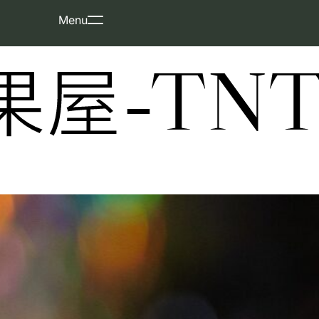
Skip
Menu
to
content
屋-TNT-