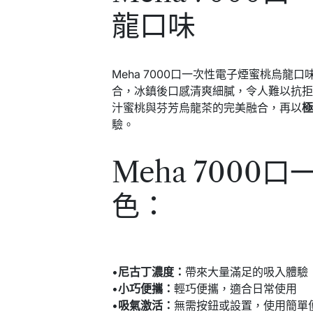
龍口味
Meha 7000口一次性電子煙蜜桃烏龍
合，冰鎮後口感清爽細膩，令人難以抗
汁蜜桃與芬芳烏龍茶的完美融合，再以
驗。
Meha 7000
色
：
•
尼古丁濃度：
帶來大量滿足的吸入體驗
•
小巧便攜：
輕巧便攜，適合日常使用
•
吸氣激活：
無需按鈕或設置，使用簡單