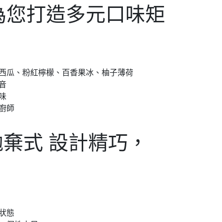
 為您打造多元口味矩
嫩西瓜、粉紅檸檬、百香果冰、柚子薄荷
音
味
廚師
口拋棄式 設計精巧，
狀態