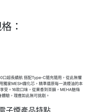
規格：
000口超長續航 搭配Type-C隨充隨用，從此無懼
菸採用獨家MESH霧化芯，精準還原每一滴煙油的本
享受。16款口味，從果香到茶韻，MEHA魅嗨
隨身體驗，理應如此無可挑剔。
次性電子煙產品特點