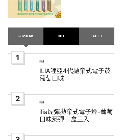
POPULAR
HOT
LATEST
1
ilia
Posted
in
ILIA哩亞4代拋棄式電子菸
葡萄口味
2
ilia
Posted
in
ilia煙彈拋棄式電子煙-葡萄
口味菸彈一盒三入
3