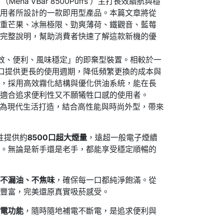
Meha VBar 8500Puffs ）主打長效續航與穩
使用者所設計的一款即用型產品。本篇文章將從
三重芒果、冰無極限、勁爽薄荷、鐵觀音、藍莓
做完整說明，幫助消費者快速了解這款新機的優
效、便利、風味穩定」的即棄型裝置。相較於一
500 口提供更長的使用週期，降低頻繁更換的成本與
適，採用高效霧化結構與優化供油系統，能在長
，適合追求便利性又不願犧牲口感的使用者。
為現代生活打造，結合高性能與時尚外型，帶來
性提供約
8500口超大煙量
，遠超一般電子煙續
比。無論是新手還是老手，都能享受穩定順暢的
，
不漏油、不焦味
，確保每一口都純淨飽滿。從
次豐富，完美還原真實吸菸感受。
充電功能
，隨時隨地補電不斷電，是追求便利與