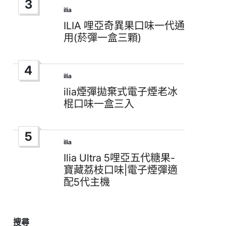
3
ilia
Posted
in
ILIA 哩亞奇異果口味一代通
用(菸彈一盒三顆)
4
ilia
Posted
in
ilia煙彈拋棄式電子煙老冰
棍口味一盒三入
5
ilia
Posted
in
Ilia Ultra 5哩亞五代糖果-
寶藏荔枝口味|電子煙彈適
配5代主機
搜尋