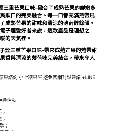
煙
三重芒果口味
–
融合了成熟芒果的鮮嫩多
冰爽順口的完美融合。每一口都充滿熱帶風
合了
成熟芒果的甜味
和
清涼的薄荷醇餘韻
。
的電子煙愛好者來說，這款產品是理想之
溫暖的天氣裡。
嗨拋棄式電子煙三重芒果口味-帶來成熟芒果的熱帶甜
的果香與清涼的薄荷味完美結合，帶來令人
機糖果諮詢 小七糖果屋
避免官網封鎖建議 +LINE
更換活動
郁；
強；
體驗；