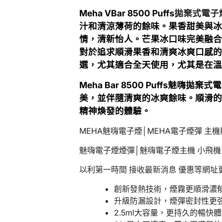
Meha VBar 8500 Puffs
拋棄式電子
汁
和清涼薄荷的餘味
。果香甜美與
情，清新怡人。
芒果冰口味完美融
對於追求順滑果香和清爽冰爽口感
選，尤其適合全天使用，尤其是在
Meha Bar 8500 Puffs魅
美，並伴隨清爽的冰爽餘味。順滑
精神煥發的體驗。
MEHA魅嗨電子煙│MEHA電子煙彈 主
魅嗨電子煙煙彈│
魅嗨
電子煙主機 小飛機
以利第一時間 接收最新消息 優惠等網址
創新發熱技術，煙霧更順滑濃
升級防漏設計，煙彈密封性更
2.5ml大容量，更持久的暢快