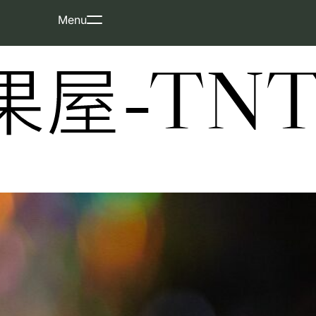
Skip
Menu
to
content
屋-TNT-