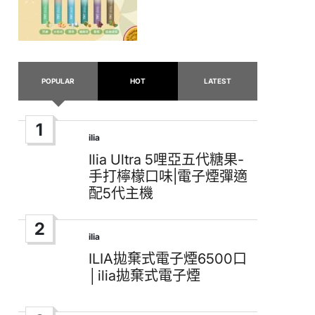
POPULAR
HOT
LATEST
1
ilia
Posted
in
Ilia Ultra 5哩亞五代糖果-
手打檸檬口味|電子煙彈適
配5代主機
2
ilia
Posted
in
ILIA拋棄式電子煙6500口
│ilia拋棄式電子煙