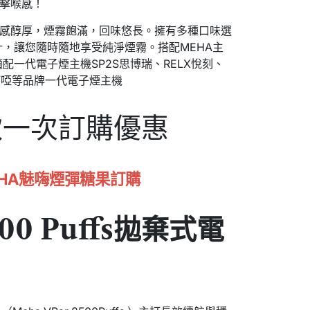
的擊喉感！
口感醇厚，煙霧飽滿，回味悠長。擁有多種口味選
計，讓您隨時隨地享受純淨煙霧。搭配MEHA主
配一代電子煙主機SP2S思博瑞、RELX悅刻、
YA叮啞等品牌一代電子煙主機
款一次訂購優惠
EHA魅嗨煙彈糖果訂購
500 Puffs拋棄式電