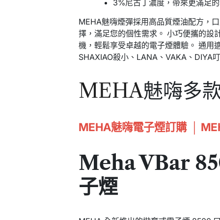
3%尼古丁濃度，帶來更滿足
MEHA魅嗨煙彈採用高品質煙油配方，
擇，滿足您的個性需求。 小巧便攜的設
機，輕鬆享受卓越的電子煙體驗。 通用適
SHAXIAO殺小、LANA、VAKA、DI
MEHA
魅嗨多
MEHA魅嗨電子煙訂購
│
M
Meha VBar 8
子煙