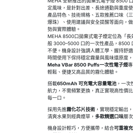
MEHA 全新推出的拋棄式電子煙 8500 口（
定風味，是針對出差、長途通勤與重度
產品特色、技術規格、五款推薦口味（
爆珠）、使用建議與安全提醒等面向，
勢與實際體驗。
MEHA 8500口
拋棄式電子煙
定位為「長
般 3000–5000 口的一次性產品，8
不便。機身設計強調人體工學、握持舒
時間使用下保持穩定霧量與風味還原度
Meha VBar 8500 Puffs一次性電子煙
專
輕鬆、便捷又高品質的霧化體驗。
搭載
650mAh 可充電大容量電池
，一次
航力，不需頻繁更換，真正實現高性價
每一口。
採用先進
霧化芯片技術
，實現穩定輸出
清爽水果到經典煙草，
多款精選口味
層
機身設計輕巧，方便攜帶，結合
可重複