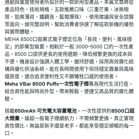
通勤與重度使用者所設計的一款即用型產品。本篇文章將從
產品特色、技術規格、五款推薦口味（三重芒果、冰無極
限、勁爽薄荷、鐵觀音、藍莓爆珠）、使用建議與安全提醒
等面向，做完整說明，幫助消費者快速了解這款新機的優勢
與實際體驗。
MEHA 8500口拋棄式電子煙定位為「長效、便利、風味穩
定」的即棄型裝置。相較於一般 3000–5000 口的一次性產
品，8500 口提供更長的使用週期，降低頻繁更換的成本與
不便。機身設計強調人體工學、握持舒適，採用高效霧化結
構與優化供油系統，能在長時間使用下保持穩定霧量與風味
還原度，適合追求便利性又不願犧牲口感的使用者。
Meha VBar 8500 Puffs一次性電子煙
專為現代生活打造，
結合高性能與時尚外型，帶來輕鬆、便捷又高品質的霧化體
驗。
搭載
650mAh 可充電大容量電池
，一次性提供約
8500口超
大煙量
，遠超一般電子煙續航力，不需頻繁更換，真正實現
高性價比。無論是新手還是老手，都能享受穩定順暢的每一
口。