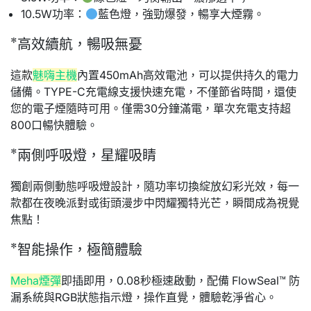
10.5W功率：
藍色燈，強勁爆發，暢享大煙霧。
*高效續航，暢吸無憂
這
款
魅嗨主機
內置450mAh高效電池，可以提供持久的電力
儲備。TYPE-C充電線支援快速充電，不僅節省時間，還使
您的電子煙隨時可用。僅需30分鐘滿電，單次充電支持超
800口暢快體驗。
*兩側呼吸燈，星耀吸睛
獨創兩側動態呼吸燈設計，隨功率切換綻放幻彩光效，每一
款都在夜晚派對或街頭漫步中閃耀獨特光芒，瞬間成為視覺
焦點！
*智能操作，極簡體驗
Meha煙彈
即插即用，0.08秒極速啟動，配備 FlowSeal™ 防
漏系統與RGB狀態指示燈，操作直覺，體驗乾淨省心。