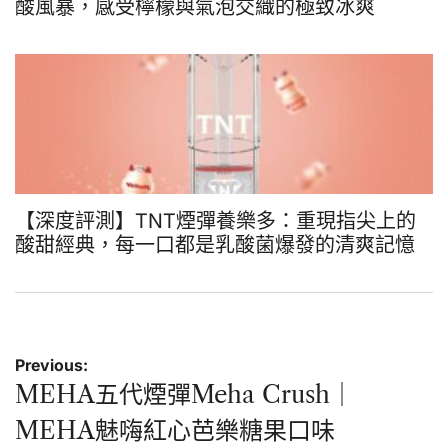
酸風暴，感受檸檬與氣泡交織的極致冰爽
【深度評測】TNT煙彈養樂多：重現指尖上的
酸甜經典，每一口都是乳酸菌爆發的清爽記憶
文
Previous:
章
MEHA五代煙彈Meha Crush｜
導
MEHA魅嗨紅心芭樂糖果口味