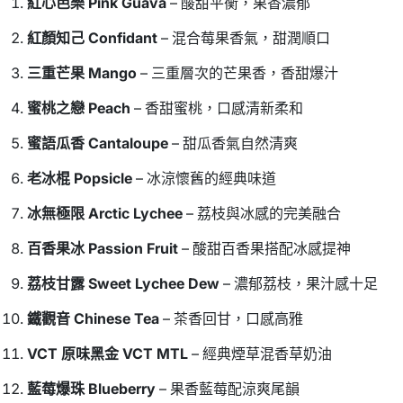
紅心芭樂 Pink Guava
– 酸甜平衡，果香濃郁
紅顏知己 Confidant
– 混合莓果香氣，甜潤順口
三重芒果 Mango
– 三重層次的芒果香，香甜爆汁
蜜桃之戀 Peach
– 香甜蜜桃，口感清新柔和
蜜語瓜香 Cantaloupe
– 甜瓜香氣自然清爽
老冰棍 Popsicle
– 冰涼懷舊的經典味道
冰無極限 Arctic Lychee
– 荔枝與冰感的完美融合
百香果冰 Passion Fruit
– 酸甜百香果搭配冰感提神
荔枝甘露 Sweet Lychee Dew
– 濃郁荔枝，果汁感十足
鐵觀音 Chinese Tea
– 茶香回甘，口感高雅
VCT 原味黑金 VCT MTL
– 經典煙草混香草奶油
藍莓爆珠 Blueberry
– 果香藍莓配涼爽尾韻