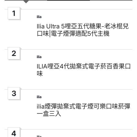
1
ilia
Posted
in
Ilia Ultra 5哩亞五代糖果-老冰棍兒
口味|電子煙彈適配5代主機
2
ilia
Posted
in
ILIA哩亞4代拋棄式電子菸百香果口
味
3
ilia
Posted
in
ilia煙彈拋棄式電子煙可樂口味菸彈
一盒三入
4
ilia