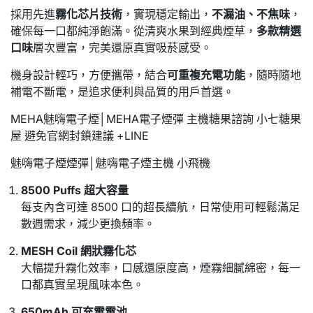
採用先進
霧化芯片技術
，實現穩定輸出，
不漏油、不焦味
，
確保每一口都純淨飽滿。從清爽水果到經典煙草，
多款精選
口味
層次豐富，完美還原真實吸菸感受。
機身設計輕巧，方便攜帶，結合
可重複充電功能
，隨時隨地
補電不斷電，是追求便利與品質的用戶首選。
MEHA魅嗨電子煙│MEHA電子煙彈 主機糖果諮詢 小七糖果
屋
避免官網封鎖建議 +LINE
魅嗨電子煙煙彈│
魅嗨
電子煙主機 小飛機
8500 Puffs 超大容量
每支內含可達 8500 口的超長續航，日常使用可輕鬆滿足
數週需求，減少更換頻率。
MESH Coil 網狀霧化芯
大幅提升霧化效率，口感還原度高，煙霧細膩綿密，每一
口都真實呈現風味本色。
650mAh 可充電電池