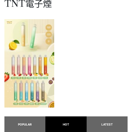
TNT電子煙
POPULAR
HOT
LATEST