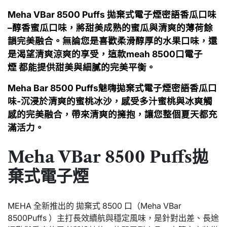
Meha VBar 8500 Puffs 拋棄式電子煙密語香瓜口味
–
醇香蜜瓜口味，將
甜美成熟的蜜瓜
與
清爽的薄荷
餘
韻
完美融合。無論您是喜歡柔滑醇厚的水果口味，還
是渴望清爽涼爽的享受，這款meah 8500口
電子
煙
都能提供甜美與細膩的完美平衡。
Meha Bar 8500 Puffs魅嗨拋棄式電子煙密語香瓜口
味-沉浸於清爽的蜜桃冰沙，感受多汁蜜桃與冰爽觸
感的完美融合，帶來清爽的擁抱，讓您整個夏天都充
滿活力。
Meha VBar 8500 Puffs拋
棄式電子煙
MEHA 全新推出的 拋棄式 8500 口（Meha VBar
8500Puffs ）主打長效續航與穩定風味，是針對出差、長途