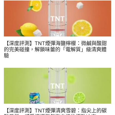
【深度評測】TNT煙彈海鹽檸檬：微鹹與酸甜
的完美碰撞，解鎖味蕾的「電解質」級清爽體
驗
【深度評測】TNT煙彈清爽雪碧：指尖上的碳