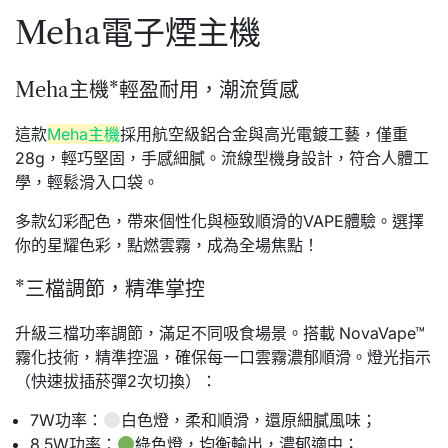
Meha電子煙主機
Meha主機*輕盈耐用，潮流質感
這款
Meha主機
採用航空級鋁合金與高光電鍍工藝，僅重
28g，輕巧堅固，手感細膩。流線型機身設計，符合人體工
學，輕鬆滑入口袋。
多款幻彩配色，帶來個性化與極致順滑的VAPE體驗。選擇
你的星耀色彩，點燃雲霧，成為全場焦點！
*三檔調節，精準掌控
升級三檔功率調節，滿足不同吸食場景。搭載 NovaVape™
霧化技術，精準控溫，確保每一口雲霧濃郁順滑。燈光指示
（快速拔插菸彈2次切換）：
7W功率：
白色燈，柔和順滑，還原細膩風味；
8.5W功率：
綠色燈，均衡輸出，濃郁適中；