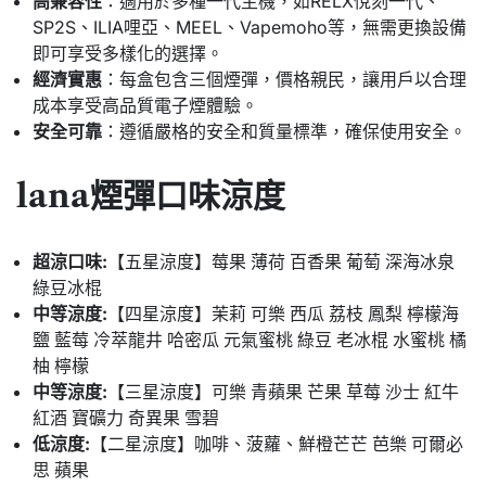
高兼容性
：適用於多種一代主機，如RELX悅刻一代、
SP2S、ILIA哩亞、MEEL、Vapemoho等，無需更換設備
即可享受多樣化的選擇。
經濟實惠
：每盒包含三個煙彈，價格親民，讓用戶以合理
成本享受高品質電子煙體驗。
安全可靠
：遵循嚴格的安全和質量標準，確保使用安全。
lana煙彈口味涼度
超涼口味:
【五星涼度】莓果 薄荷 百香果 葡萄 深海冰泉
綠豆冰棍
中等涼度:
【四星涼度】茉莉 可樂 西瓜 荔枝 鳳梨 檸檬海
鹽 藍莓 冷萃龍井 哈密瓜 元氣蜜桃 綠豆 老冰棍 水蜜桃 橘
柚 檸檬
中等涼度:
【三星涼度】可樂 青蘋果 芒果 草莓 沙士 紅牛
紅酒 寶礦力 奇異果 雪碧
低涼度:
【二星涼度】咖啡、菠蘿、鮮橙芒芒 芭樂 可爾必
思 蘋果