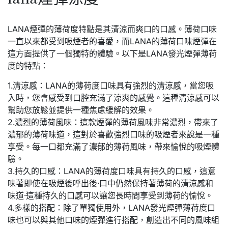
LANA煙彈的薄荷度特點是其清涼而爽口的口感。薄荷口味
一直以來都受到吸煙者的喜愛，而LANA的薄荷口味煙彈在
這方面提供了一個獨特的體驗。以下是LANA發光煙彈薄荷
度的特點：
1.清涼感：LANA的薄荷度口味具有強烈的清涼感，當您吸
入時，您會感受到口腔充滿了涼爽的感覺。這種清涼感可以
幫助您放鬆並提供一種焦慮緩解的效果。
2.濃烈的薄荷風味：這款煙彈的薄荷風味非常濃烈，帶來了
濃郁的薄荷味道，這對於喜歡強烈口味的吸煙者來說是一種
享受。每一口都充滿了濃郁的薄荷風味，帶來愉悅的吸煙體
驗。
3.持久的口感：LANA的薄荷度口味具有持久的口感，這意
味著即使在吸煙後呼出後·口中仍然保持著薄荷的清涼感和
味道·這種持久的口感可以讓您長時間享受到薄荷的愉悅。
4.多樣的搭配：除了單獨使用外，LANA發光煙彈薄荷度口
味也可以與其他口味的煙彈進行搭配，創造出不同的風味組