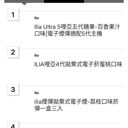
1
ilia
Posted
in
Ilia Ultra 5哩亞五代糖果-百香果汁
口味|電子煙彈適配5代主機
2
ilia
Posted
in
ILIA哩亞4代拋棄式電子菸蜜桃口味
3
ilia
Posted
in
ilia煙彈拋棄式電子煙-荔枝口味菸
彈一盒三入
4