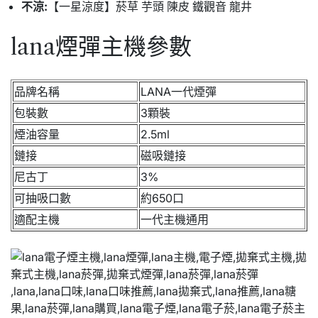
不涼:
【一星涼度】菸草 芋頭 陳皮 鐵觀音 龍井
lana煙彈主機參數
品牌名稱
LANA一代煙彈
包裝數
3顆裝
煙油容量
2.5ml
鏈接
磁吸鏈接
尼古丁
3%
可抽吸口數
約650口
適配主機
一代主機通用