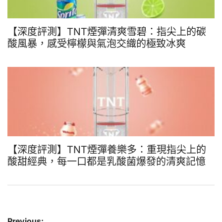
【深度評測】TNT煙彈清爽雪碧：指尖上的碳
酸風暴，感受檸檬與氣泡交織的極致冰爽
【深度評測】TNT煙彈養樂多：重現指尖上的
酸甜經典，每一口都是乳酸菌爆發的清爽記憶
文
Previous: