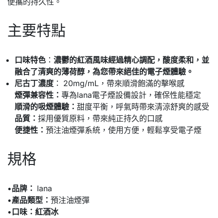
便攜的持久性。
主要特點
口味特色
：
濃鬱的紅酒風味經過精心調配，酸度柔和，並
融合了清爽的薄荷醇，為您帶來絕佳的電子煙體驗。
尼古丁濃度
：
20mg/mL，帶來順滑飽滿的擊喉感
煙彈兼容性：
專為lana電子煙設備設計，確保性能穩定
順滑的吸煙體驗：
甜度平衡，呼氣時帶來清涼舒爽的感受
品質：
採用優質原料，帶來純正持久的口感
便捷性：
預注油煙彈系統，使用方便，輕鬆享受電子煙
規格
•
品牌：
lana
•
產品類型：
預注油煙彈
•
口味：紅酒冰