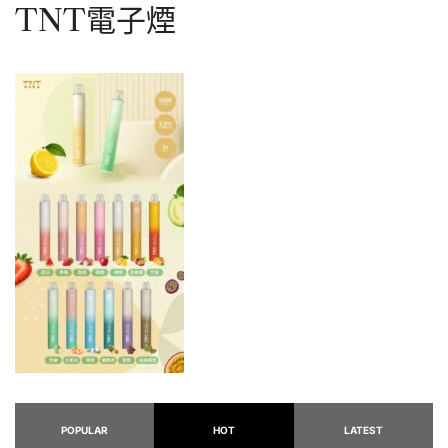
TNT電子煙
POPULAR
HOT
LATEST