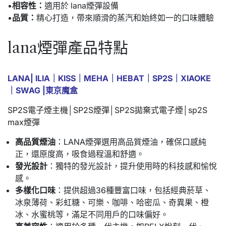
•
相容性：
適用於 lana煙彈設備
•
品質：
精心打造，帶來順滑的蒸汽和始終如一的口味體驗
lana煙彈產品特點
LANA
|
ILIA
｜
KISS
｜
MEHA
｜
HEBAT
｜
SP2S
｜
XIAOKE
｜
SWAG
|
東京魔盒
SP2S電子煙主機
│
SP2S煙彈
│
SP2S拋棄式電子煙
│
sp2S
max煙彈
高品質煙油
：LANA煙彈選用高品質煙油，確保口感純
正，還原度高，吸食過程溫和舒適。
發光設計
：獨特的發光設計，提升使用時的科技感和愉悅
感。
多樣化口味
：提供超過36種豐富口味，包括經典菸草、
冰泉薄荷、彩虹糖、可樂、咖啡、哈密瓜、奇異果、橙
冰、水蜜桃等，滿足不同用戶的口味偏好。