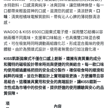
水特飲料，口感清爽純淨，冰爽回味，讓您精神煥發。每一
口都帶來輕盈提神的口感，滋潤您的感官，清涼舒爽。
口
味
：清爽柑橘味電解質飲料，帶有沁人心脾的薄荷醇清涼
感。
WAGOO & KIS5 6500口拋棄式電子煙，採用雙芯結構以容
納兩種不同風味。支援單口味輸出，也具備雙口味混合模
式，可在吸氣時同時調動兩組霧化芯，形成混合風味的使用
體驗。由於為預填式設計，使用者無需自行加注霧化液。
KISS凱斯拋棄式不僅在口感上創新，還擁有高質量的成分
和獨特的磁吸設計
帶來時尚與便捷的完美結合。每一款口味
均使用經過嚴格把控的安全成分製作，
確保吸食時的順滑和
純粹的味道，並在外觀設計上實現磁吸更換，
方便攜帶且容
易組合。這種兼具實用和安全的高端設計，
讓KIS5鎧斯一
次性成為市場中的佼佼者，提供舒適的使用體驗與安心的品
質保障。
項
內容