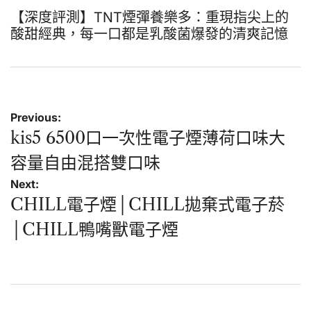
【深度評測】TNT煙彈養樂多：重現指尖上的
酸甜經典，每一口都是乳酸菌爆發的清爽記憶
文
Previous:
章
kis5 6500口一次性電子煙薄荷口味大
導
容量自由混搭雙口味
覽
Next:
CHILL電子煙│CHILL拋棄式電子菸
│CHILL鴨嘴獸電子煙