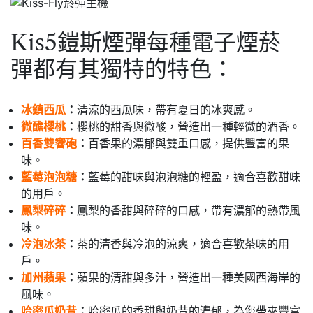
Kis5鎧斯煙彈每種電子煙菸
彈都有其獨特的特色：
冰鎮西瓜
：
清涼的西瓜味，帶有夏日的冰爽感。
微醮櫻桃
：
櫻桃的甜香與微酸，營造出一種輕微的酒香。
百香雙響砲
：
百香果的濃郁與雙重口感，提供豐富的果
味。
藍莓泡泡糖
：
藍莓的甜味與泡泡糖的輕盈，適合喜歡甜味
的用戶。
鳳梨碎碎
：
鳳梨的香甜與碎碎的口感，帶有濃郁的熱帶風
味。
冷泡冰茶
：
茶的清香與冷泡的涼爽，適合喜歡茶味的用
戶。
加州蘋果
：
蘋果的清甜與多汁，營造出一種美國西海岸的
風味。
哈密瓜奶昔
：
哈密瓜的香甜與奶昔的濃郁，為您帶來豐富