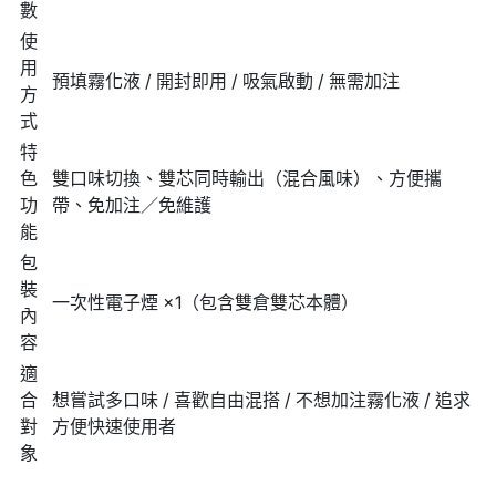
數
使
用
預填霧化液 / 開封即用 / 吸氣啟動 / 無需加注
方
式
特
色
雙口味切換、雙芯同時輸出（混合風味）、方便攜
功
帶、免加注／免維護
能
包
裝
一次性電子煙 ×1（包含雙倉雙芯本體）
內
容
適
合
想嘗試多口味 / 喜歡自由混搭 / 不想加注霧化液 / 追求
對
方便快速使用者
象