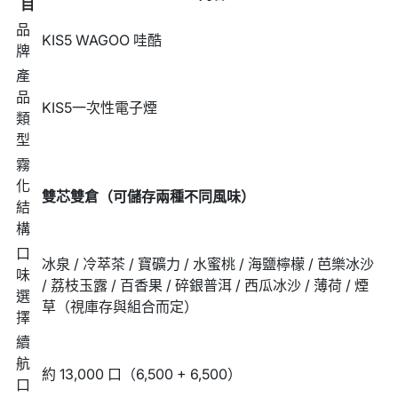
目
品
KIS5 WAGOO 哇酷
牌
產
品
KIS5一次性電子煙
類
型
霧
化
雙芯雙倉（可儲存兩種不同風味）
結
構
口
冰泉 / 冷萃茶 / 寶礦力 / 水蜜桃 / 海鹽檸檬 / 芭樂冰沙
味
/ 荔枝玉露 / 百香果 / 碎銀普洱 / 西瓜冰沙 / 薄荷 / 煙
選
草（視庫存與組合而定）
擇
續
航
約 13,000 口（6,500 + 6,500）
口