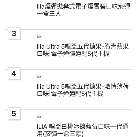
in
ilia煙彈拋棄式電子煙雪碧口味菸彈
一盒三入
3
ilia
Posted
in
Ilia Ultra 5哩亞五代糖果-脆青蘋果
口味|電子煙彈適配5代主機
4
ilia
Posted
in
Ilia Ultra 5哩亞五代糖果-激情薄荷
口味|電子煙適配5代主機
5
ilia
Posted
in
ILIA 哩亞白桃冰釀藍莓口味一代通
用(菸彈一盒三顆)