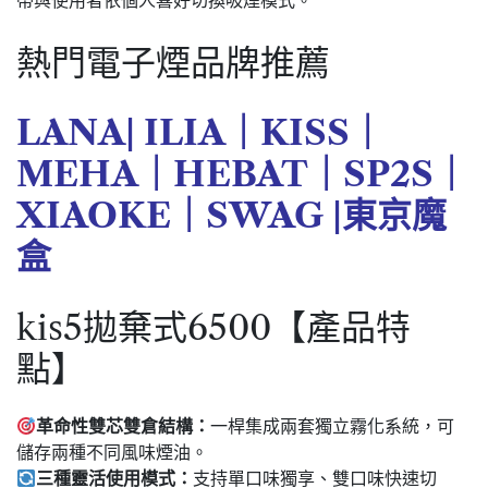
帶與使用者依個人喜好切換吸煙模式。
熱門電子煙品牌推薦
LANA
|
ILIA
｜
KISS
｜
MEHA
｜
HEBAT
｜
SP2S
｜
XIAOKE
｜
SWAG
|
東京魔
盒
kis5拋棄式6500【產品特
點】
革命性雙芯雙倉結構：
一桿集成兩套獨立霧化系統，可
儲存兩種不同風味煙油。
三種靈活使用模式：
支持單口味獨享、雙口味快速切