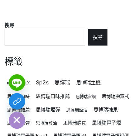
搜尋
搜尋
標籤
Sp2s
思博瑞
思博瑞主機
RELX
ILIA
思博瑞口味推薦
思博瑞口味
思博瑞拋棄式
思博瑞官網
chaty
思博瑞煙彈
思博瑞糖果
思博瑞推薦
Hide
思博瑞煙油
思博瑞菸彈
思博瑞購買
思博瑞電子煙
思博瑞菸油
思博瑞電子煙dcard
思博瑞電子煙ptt
思博瑞電子煙評價