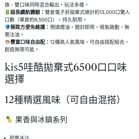
換、雙口味同時混合輸出，玩法多樣。
超長續航體驗：
雙倉​​電子菸拋棄式總計約13,000口驚人
口數（單倉約6,500口），持久耐用。
極致方便免維護：
預填煙油，開封即用，吸氣啟動，無
需注油。
豐富口味自由配：
12種高人氣風味，可自由搭配組合，
創造無限可能。
kis5哇酷拋棄式6500口口味
選擇
12種精選風味（可自由混搭）
果香與冰鎮系列
芭樂冰沙