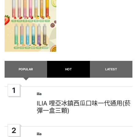
POPULAR
HOT
LATEST
1
ilia
Posted
in
ILIA 哩亞冰鎮西瓜口味一代通用(菸
彈一盒三顆)
2
ilia
Posted