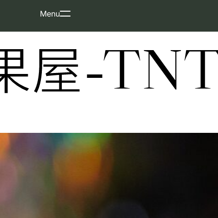
Skip
Menu
to
content
屋-TNT-