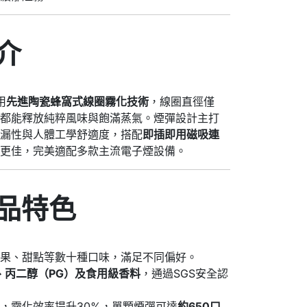
介
用
先進陶瓷蜂窩式線圈霧化技術
，線圈直徑僅
口都能釋放純粹風味與飽滿蒸氣。煙彈設計主打
防漏性與人體工學舒適度，搭配
即插即用磁吸連
率更佳，完美適配多款主流電子煙設備。
產品特色
水果、甜點等數十種口味，滿足不同偏好。
、丙二醇（PG）及食用級香料
，通過SGS安全認
，霧化效率提升30%，單顆煙彈可達
約650口