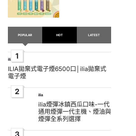
POPULAR
HOT
LATEST
1
ilia
Posted
in
ILIA拋棄式電子煙6500口│ilia拋棄式
電子煙
2
ilia
Posted
in
ilia煙彈冰鎮西瓜口味-一代
通用煙彈一代主機、煙油與
煙彈全系列選擇
3