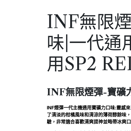
INF無限
味|一代通
用SP2 R
INF無限煙彈-寶礦
INF煙彈一代主機通用寶礦力口味:靈
了清淡的柑橘風味和清涼的薄荷醇餘味，
驗，非常適合喜歡清爽提神並略帶冰爽