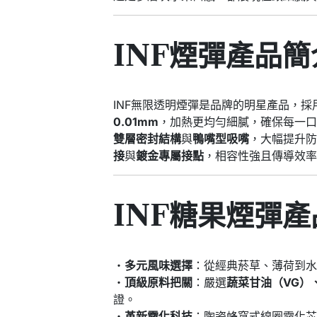
INF煙彈產品簡
INF無限透明煙彈是品牌的明星產品，採
0.01mm
，加熱更均勻細膩，確保每一
雙層密封結構
與
鴨嘴型吸嘴
，大幅提升
接
與
鍍金專屬接點
，相容性強且傳導效
INF糖果煙彈
・
多元風味選擇
：從經典菸草、薄荷到
・
頂級原料把關
：嚴選
蔬菜甘油（VG）
證。
・
革新霧化科技
：陶瓷蜂窩式線圈霧化芯