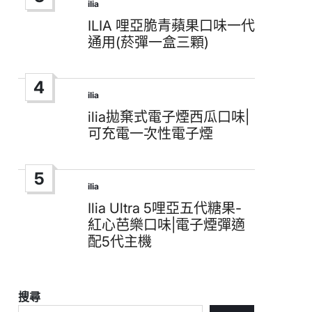
ilia
Posted
in
ILIA 哩亞脆青蘋果口味一代
通用(菸彈一盒三顆)
4
ilia
Posted
in
ilia拋棄式電子煙西瓜口味|
可充電一次性電子煙
5
ilia
Posted
in
Ilia Ultra 5哩亞五代糖果-
紅心芭樂口味|電子煙彈適
配5代主機
搜尋