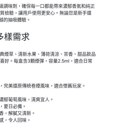
品級調味劑，確保每一口都能帶來濃郁香氣和純正
品質檢驗，讓用戶使用更安心。無論您是新手還
卓越的抽吸體驗。
多樣需求
蓋經典煙草、清新水果、薄荷清涼、茶香、甜品飲品
好。每盒含3顆煙彈，容量2.5ml，適合日常
，完美還原傳統卷煙風味，適合懷舊玩家。
濃郁葡萄風味，清爽宜人。
，夏日必備。
香，解膩又清新。
感，令人回味。