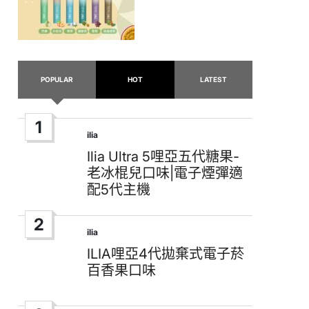
POPULAR
HOT
LATEST
1
ilia
Posted
in
Ilia Ultra 5哩亞五代糖果-
老冰棍兒口味|電子煙彈適
配5代主機
2
ilia
Posted
in
ILIA哩亞4代拋棄式電子菸
百香果口味