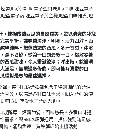
爽多汁，捕捉成熟西瓜的自然甜美，並以清爽的冰塊
感完美平衡，讓味蕾潔淨、明亮、活力四射。西
，純粹純粹。想像熟透的西瓜，多汁香甜，沐浴
特，毫不妥協，從第一口到最後一口，都散發著
典的西瓜甜味，令人垂涎欲滴；呼出時，餘韻清
令人滿足，無需過多修飾，即可擁有濃鬱的口
西瓜絕對是您的最佳選擇。
換煙彈。每個 ILIA煙彈都包含了特別調配的煙油
草等，以滿足各種口味需求。ILIA 煙彈的使
中，即可立即享受電子煙的樂趣。
，口感醇厚，煙霧飽滿，回味悠長。多種口味選
性需求。與RELX煙彈通用，提供強勁滿足感，
網購物，滿額免運，買煙彈送給主機活動！