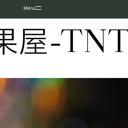
Skip
Menu
to
content
屋-TNT-