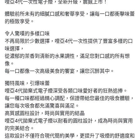
哩亞4代一次性電子煙，全新升級，震撼上市！
體驗前所未有的細膩口感和奢華享受，讓每一口都衝擊味蕾
的極致享受。
令人驚嘆的多樣口味
不再局限於少數選擇，哩亞4代一次性提供了豐富多樣的口
味選擇，
從濃郁的茶香到清新的水果調性，滿足您對口感的所有想
像。
每一口都像一次高級美食的饗宴，讓您沉醉其中。
獨特風味，引爆味蕾
哩亞4代拋棄式電子煙深受各類口味愛好者的狂熱追捧。
每一種口味都經過精心調配，保證帶給您最佳的吸食體驗，
讓您每次吸食都充滿驚喜與滿足。
高質感圓柱設計，時尚與實用的結晶
哩亞4代拋棄式電子煙以耐看的圓柱設計，成為時尚與實用
的完美結合。
這款設計不僅符合現代簡約美學，更提升了吸煙的舒適度和