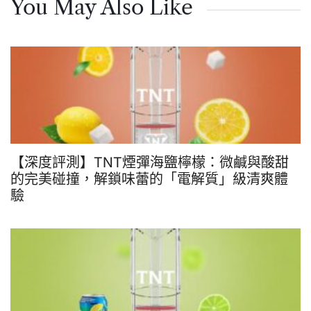
You May Also Like
【深度評測】TNT煙彈海鹽檸檬：微鹹與酸甜
的完美碰撞，解鎖味蕾的「電解質」級清爽體
驗