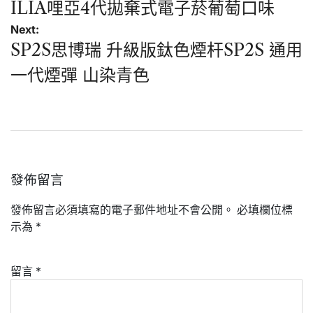
章
ILIA哩亞4代拋棄式電子菸葡萄口味
導
Next:
覽
SP2S思博瑞 升級版鈦色煙杆SP2S 通用
一代煙彈 山染青色
發佈留言
發佈留言必須填寫的電子郵件地址不會公開。
必填欄位標
示為
*
留言
*