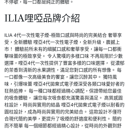
不停歇，每一口都是純正的體驗。
ILIA哩啞品牌介紹
ILIA 4代一次性電子煙-極致口感與時尚的完美結合 奢華享
受，全新體驗 哩亞4代一次性電子煙，全新升級，震撼上
市！ 體驗前所未有的細膩口感和奢華享受，讓每一口都衝
擊味蕾的極致享受。 令人驚嘆的多樣口味 不再局限於少數
選擇，哩亞4代一次性提供了豐富多樣的口味選擇， 從濃郁
的茶香到清新的水果調性，滿足您對口感的所有想像。 每
一口都像一次高級美食的饗宴，讓您沉醉其中。 獨特風
味，引爆味蕾 哩亞4代拋棄式電子煙深受各類口味愛好者的
狂熱追捧。 每一種口味都經過精心調配，保證帶給您最佳
的吸食體驗， 讓您每次吸食都充滿驚喜與滿足。 高質感圓
柱設計，時尚與實用的結晶 哩亞4代拋棄式電子煙以耐看的
圓柱設計，成為時尚與實用的完美結合。 這款設計不僅符
合現代簡約美學，更提升了吸煙的舒適度和便利性。 簡約
而不簡單 每一個細節都經過精心設計，從時尚的外觀到舒