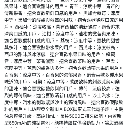
與果味，適合喜歡甜味的用戶。 青芒：涼度中等，青芒的
清新果香，適合喜歡新鮮口感的用戶。 黑加侖藍莓：涼度
中等，黑加侖的酸甜與藍莓的果味，適合喜歡酸甜口感的用
戶。 西柚冰：涼度較高，帶有西柚的清新酸甜，適合追求
清爽口感的用戶。 油柑：涼度中等，油柑的微苦與果味，
適合喜歡獨特口感的用戶。 荔枝：涼度中等，荔枝的甜香
與多汁，適合喜歡熱帶水果的用戶。 西瓜冰：涼度較高，
西瓜的甜味與冰涼感，適合喜歡水果口味的用戶。 鐵觀
音：涼度中等，茶香濃郁，適合喜歡茶味的用戶。 芭樂：
涼度中等，芭樂的甜香與多汁，適合喜歡熱帶水果的用戶。
百香果：涼度中等，百香果的濃郁果香，適合喜歡多種水果
味道的用戶。 可樂：涼度中等，碳酸飲料的刺激感與可樂
的甜味，適合喜歡碳酸飲料的用戶。 薄荷：涼度較高，強
烈的薄荷風味，適合喜歡清新口感的用戶。 沙士汽水：涼
度中等，汽水的刺激感與沙士的獨特風味，適合喜歡碳酸飲
料的用戶。 ILIA哩亞全新ILIA BOX拋棄式三代電子煙，主機
油倉容量升級，高達11mL、長達5000口持久續航，內置新
型650mAh的純鈷電池，能夠持續提供強勁動力，讓您過癮