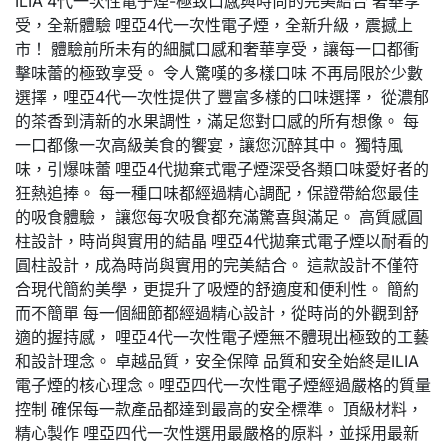
ILIA 4代一次性電子煙-極致口感與時尚的完美結合 奢華享
受，全新體驗 哩亞4代一次性電子煙，全新升級，震撼上
市！ 體驗前所未有的細膩口感和奢華享受，讓每一口都衝
擊味蕾的極致享受。 令人驚嘆的多樣口味 不再局限於少數
選擇，哩亞4代一次性提供了豐富多樣的口味選擇， 從濃郁
的茶香到清新的水果調性，滿足您對口感的所有想像。 每
一口都像一次高級美食的饗宴，讓您沉醉其中。 獨特風
味，引爆味蕾 哩亞4代拋棄式電子煙深受各類口味愛好者的
狂熱追捧。 每一種口味都經過精心調配，保證帶給您最佳
的吸食體驗， 讓您每次吸食都充滿驚喜與滿足。 高質感圓
柱設計，時尚與實用的結晶 哩亞4代拋棄式電子煙以耐看的
圓柱設計，成為時尚與實用的完美結合。 這款設計不僅符
合現代簡約美學，更提升了吸煙的舒適度和便利性。 簡約
而不簡單 每一個細節都經過精心設計，從時尚的外觀到舒
適的握持感， 哩亞4代一次性電子煙無不體現出極致的工藝
和設計理念。 卓越品質，安全保障 品質和安全始終是ILIA
電子煙的核心理念。哩亞四代一次性電子煙經過嚴格的質量
控制 確保每一款產品都達到最高的安全標準。 頂級材料，
精心製作 哩亞四代一次性選用最嚴格的原料，並採用最新