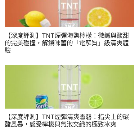
【深度評測】TNT煙彈海鹽檸檬：微鹹與酸甜
的完美碰撞，解鎖味蕾的「電解質」級清爽體
驗
【深度評測】TNT煙彈清爽雪碧：指尖上的碳
酸風暴，感受檸檬與氣泡交織的極致冰爽