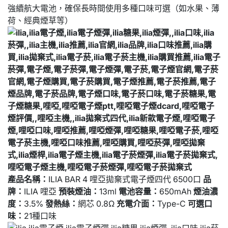
強續航大電池，確保長時間使用多種口味可選（如水果、薄
荷、經典煙草等）
產品名稱：
ILIA BAR 4 哩亞拋棄式電子煙四代 6500口
品
牌：
ILIA 哩亞
預裝煙油：
13ml
電池容量：
650mAh
煙油濃
度：
3.5%
發熱絲：
網芯 0.8Ω
充電介面：
Type-C
可選口
味：
21種口味