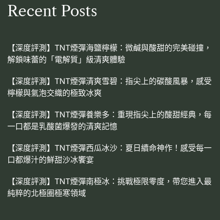
Recent Posts
【深度評測】TNT煙彈海鹽檸檬：微鹹與酸甜的完美碰撞，
解鎖味蕾的「電解質」級清爽體驗
【深度評測】TNT煙彈清爽雪碧：指尖上的碳酸風暴，感受
檸檬與氣泡交織的極致冰爽
【深度評測】TNT煙彈養樂多：重現指尖上的酸甜經典，每
一口都是乳酸菌爆發的清爽記憶
【深度評測】TNT煙彈西瓜冰沙：夏日續命神作！感受每一
口都爆汁的鮮甜沙冰饗宴
【深度評測】TNT煙彈南極冰：挑戰極限零度，帶您進入最
純粹的北極圈極寒領域