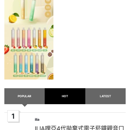
POPULAR
HOT
LATEST
1
ilia
Posted
in
ILIA哩亞4代拋棄式電子菸鐵觀音口