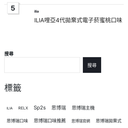
5
ilia
Posted
in
ILIA哩亞4代拋棄式電子菸蜜桃口味
搜尋
搜尋
標籤
Sp2s
思博瑞
思博瑞主機
RELX
ILIA
思博瑞口味推薦
思博瑞口味
思博瑞拋棄式
思博瑞官網