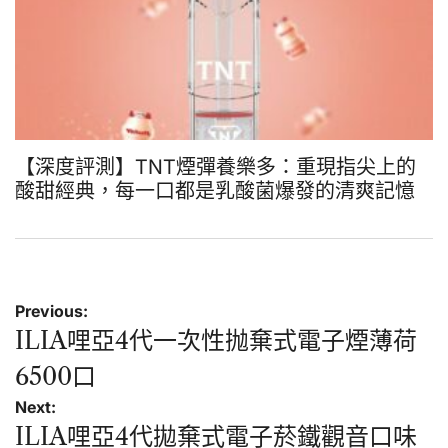
【深度評測】TNT煙彈養樂多：重現指尖上的
酸甜經典，每一口都是乳酸菌爆發的清爽記憶
文
Previous:
章
ILIA哩亞4代一次性抛棄式電子煙薄荷
導
6500口
覽
Next:
ILIA哩亞4代拋棄式電子菸鐵觀音口味