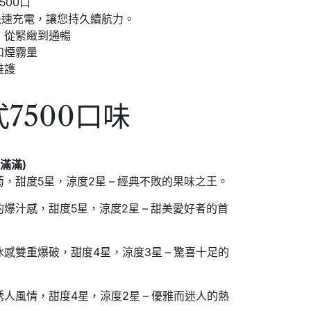
500口
援快速充電，讓您持久續航力。
，從緊緻到通暢
和煙霧量
維護
7500口味
滿滿)
，甜度5星，涼度2星 – 經典不敗的果味之王。
爆汁感，甜度5星，涼度2星 – 甜美愛好者的首
感雙重爆破，甜度4星，涼度3星 – 驚喜十足的
人風情，甜度4星，涼度2星 – 優雅而迷人的熱