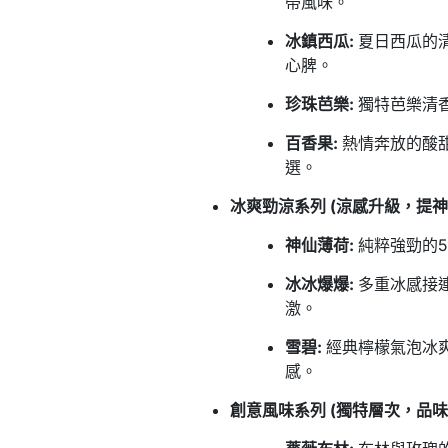
帶風味。
冰鎮西瓜:
夏日西瓜的清
心脾。
珍珠芭樂:
獨特芭樂清香
百香果:
熱情奔放的酸甜
選。
冰爽勁涼系列 (涼感升級，提神
神仙薄荷:
純粹強勁的5
冰冰爆爆:
多重冰感接連
激。
雪碧:
經典檸檬氣泡冰爽
感。
創意風味系列 (獨特層次，品味