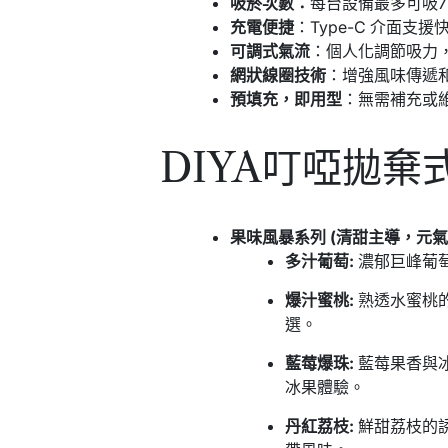
吸菸次數：
每台設備最多可吸7
充電便捷
：Type-C 介面支
可調式氣流
：個人化調節吸力
網狀線圈技術
：增強風味傳遞
預填充，即用型
：無需補充或
DIYA叮啞拋棄式
果味風暴系列 (清甜主導，元氣
多汁葡萄:
濃郁巨峰葡萄
爆汁蜜桃:
熟透水蜜桃的
選。
藍莓爆珠:
藍莓果香與冰
冰果體驗。
丹紅荔枝:
鮮甜荔枝的誘