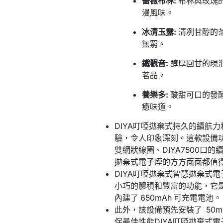
薔薇布林:
布林與玫瑰的
漫風味。
冰清玉露:
清冽甘醇的茶
無窮。
鐵觀音:
醇厚回甘的現泡
茗品。
養樂多:
酸甜可口的發酵
癒味道。
DIYA叮啞拋棄式持久的續航
驗，令人印象深刻。這款設備
雙網狀線圈、DIYA7500口
拋棄式電子煙的方方面面都值
DIYA叮啞拋棄式智慧拋棄式
小巧的體積和豐富的功能，它
內建了 650mAh 可充電電池。
此外，該設備預先安裝了 50
保最佳性能DIYA叮啞拋棄式電