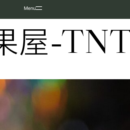
Skip
Menu
to
content
屋-TNT-