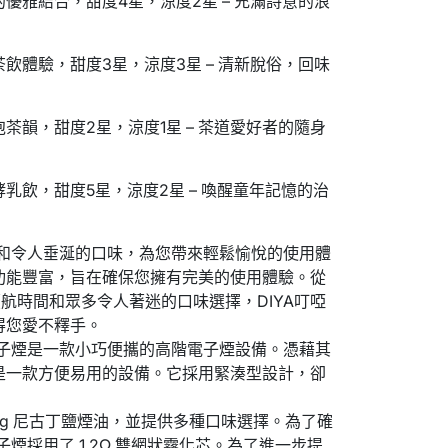
優雅結合，甜度4星，涼度2星 – 充滿詩意的浪
飲體驗，甜度3星，涼度3星 – 清新脫俗，回味
茶韻，甜度2星，涼度1星 – 茶道愛好者的隨身
乳飲，甜度5星，涼度2星 – 喚醒童年記憶的治
力和令人垂涎的口味，為您帶來輕鬆愉悅的使用體
功能豐富，旨在確保您擁有完美的使用體驗。從
的續航時間和眾多令人著迷的口味選擇，DIYA叮啞
得您愛不釋手。
電子煙是一款小巧便攜的高階電子煙設備。憑藉其
是一款方便易用的設備。它採用緊湊型設計，卻
mg 尼古丁鹽煙油，並提供多種口味選擇。為了確
子煙採用了 1.2Ω 雙網狀霧化芯。為了進一步提