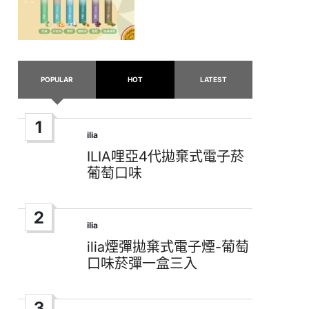
POPULAR
HOT
LATEST
1
ilia
Posted
in
ILIA哩亞4代拋棄式電子菸
葡萄口味
2
ilia
Posted
in
ilia煙彈拋棄式電子煙-葡萄
口味菸彈一盒三入
3