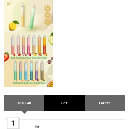
POPULAR
HOT
LATEST
1
ilia
Posted