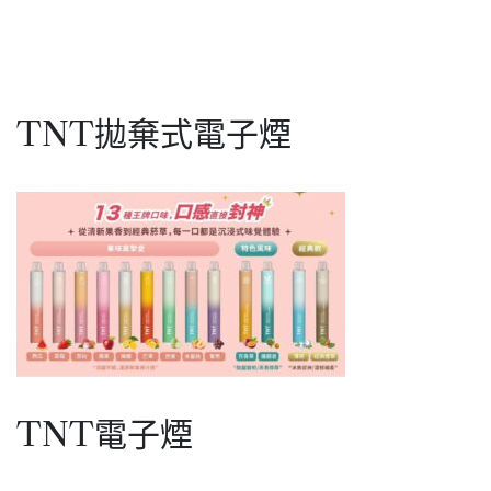
大
6500
容
口
量
一
磁
次
吸
性
式
電
自
TNT拋棄式電子煙
子
由
煙
搭
荔
配
枝
現
玉
貨
露
口
味-
WAGOO
大
容
量
TNT電子煙