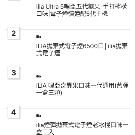
in
Ilia Ultra 5哩亞五代糖果-手打檸檬
口味|電子煙彈適配5代主機
2
ilia
Posted
in
ILIA拋棄式電子煙6500口│ilia拋棄
式電子煙
3
ilia
Posted
in
ILIA 哩亞奇異果口味一代通用(菸彈
一盒三顆)
4
ilia
Posted
in
ilia煙彈拋棄式電子煙老冰棍口味一
盒三入