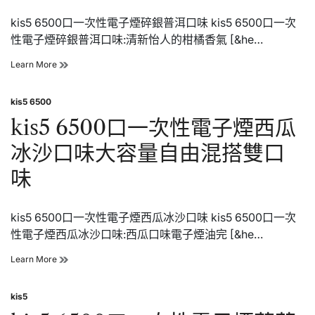
冰
kis5 6500口一次性電子煙碎銀普洱口味 kis5 6500口一次
沙
口
性電子煙碎銀普洱口味:清新怡人的柑橘香氣 [&he…
味
大
kis5
Learn More
容
6500
量
口
自
kis5 6500
一
Posted
由
次
in
kis5 6500口一次性電子煙西瓜
混
性
搭
電
冰沙口味大容量自由混搭雙口
雙
子
口
煙
味
味
碎
銀
普
kis5 6500口一次性電子煙西瓜冰沙口味 kis5 6500口一次
洱
口
性電子煙西瓜冰沙口味:西瓜口味電子煙油完 [&he…
味
大
kis5
Learn More
容
6500
量
口
自
kis5
一
Posted
由
次
in