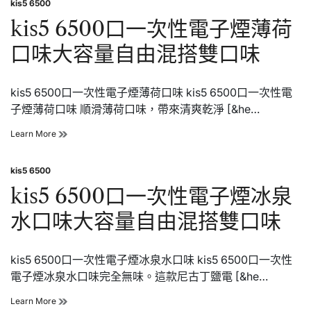
kis5 6500
一
Posted
次
in
kis5 6500口一次性電子煙薄荷
性
電
口味大容量自由混搭雙口味
子
煙
寶
kis5 6500口一次性電子煙薄荷口味 kis5 6500口一次性電
礦
力
子煙薄荷口味 順滑薄荷口味，帶來清爽乾淨 [&he…
口
味
kis5
Learn More
大
6500
容
口
量
kis5 6500
一
Posted
自
次
in
kis5 6500口一次性電子煙冰泉
由
性
混
電
水口味大容量自由混搭雙口味
搭
子
雙
煙
口
薄
味
kis5 6500口一次性電子煙冰泉水口味 kis5 6500口一次性
荷
口
電子煙冰泉水口味完全無味。這款尼古丁鹽電 [&he…
味
大
kis5
Learn More
容