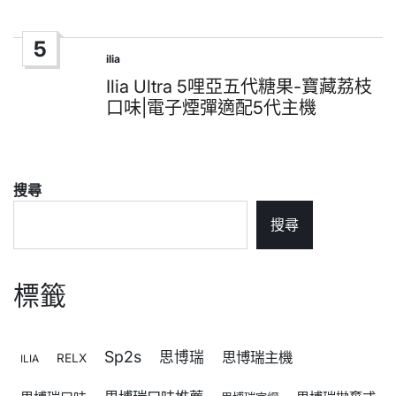
5
ilia
Posted
in
Ilia Ultra 5哩亞五代糖果-寶藏荔枝
口味|電子煙彈適配5代主機
搜尋
搜尋
標籤
Sp2s
思博瑞
思博瑞主機
RELX
ILIA