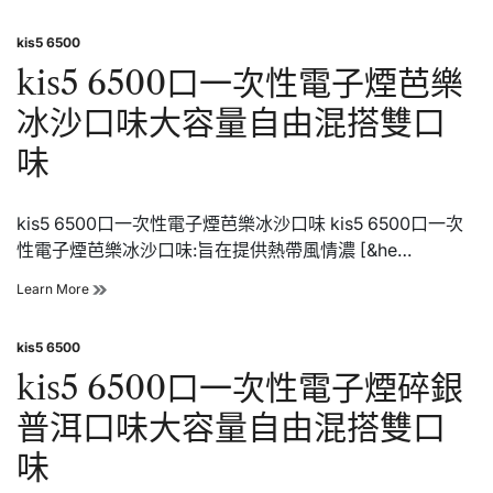
6500
量
口
自
kis5 6500
一
Posted
由
次
in
kis5 6500口一次性電子煙芭樂
混
性
搭
電
冰沙口味大容量自由混搭雙口
雙
子
口
煙
味
味
冰
泉
水
kis5 6500口一次性電子煙芭樂冰沙口味 kis5 6500口一次
口
味
性電子煙芭樂冰沙口味:旨在提供熱帶風情濃 [&he…
大
容
kis5
Learn More
量
6500
自
口
由
kis5 6500
一
Posted
混
次
in
kis5 6500口一次性電子煙碎銀
搭
性
雙
電
普洱口味大容量自由混搭雙口
口
子
味
煙
味
芭
樂