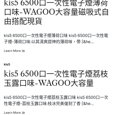
kis5 6500口一次性電子煙薄荷
混
性
搭
電
口味-WAGOO大容量磁吸式自
雙
子
口
煙
由搭配現貨
味
西
瓜
冰
kis5 6500口一次性電子煙薄荷口味 kis5 6500口一次性電
沙
口
子煙-薄荷口味:以其清爽提神的薄荷味，帶 [&he…
味
大
kis5
Learn More
容
6500
量
口
自
kis5
一
Posted
由
次
in
kis5 6500口一次性電子煙荔枝
混
性
搭
電
玉露口味-WAGOO大容量
雙
子
口
煙
味
薄
kis5 6500口一次性電子煙荔枝玉露口味 kis5 6500口一次
荷
口
性電子煙-荔枝玉露口味:枝冰完美復刻了香 [&he…
味-
WAGOO
kis5
Learn More