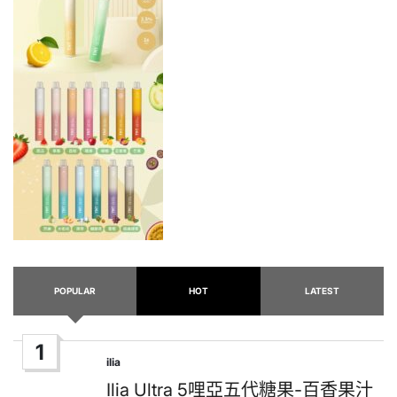
POPULAR
HOT
LATEST
1
ilia
Posted
in
Ilia Ultra 5哩亞五代糖果-百香果汁