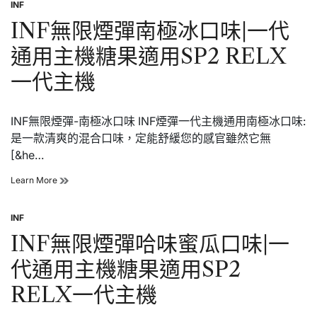
INF
煙
用
Posted
彈
SP2
in
INF無限煙彈南極冰口味|一代
森
RELX
林
一
通用主機糖果適用SP2 RELX
莓
代
果
主
一代主機
口
機
味|
一
INF無限煙彈-南極冰口味 INF煙彈一代主機通用南極冰口味:
代
通
是一款清爽的混合口味，定能舒緩您的感官雖然它無
用
[&he…
主
機
INF
Learn More
糖
無
果
限
適
INF
煙
用
Posted
彈
SP2
in
INF無限煙彈哈味蜜瓜口味|一
南
RELX
極
一
代通用主機糖果適用SP2
冰
代
口
主
RELX一代主機
味|
機
一