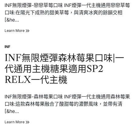
INF無限煙彈-戀戀草莓口味 INF煙彈一代主機通用戀戀草莓
代
通
口味:在陽光下成熟的甜美草莓，與清爽冰爽的餘韻交相
用
[&he…
主
機
INF
Learn More
糖
無
果
限
適
INF
煙
用
Posted
彈
SP2
in
INF無限煙彈森林莓果口味|一
戀
RELX
戀
一
代通用主機糖果適用SP2
草
代
莓
主
RELX一代主機
口
機
味|
一
INF無限煙彈-森林莓果口味 INF煙彈一代主機通用森林莓果
代
通
口味:這款森林莓果融合了酸甜莓的濃鬱風味，並帶有清
用
[&he…
主
機
INF
Learn More
糖
無
果
限
適