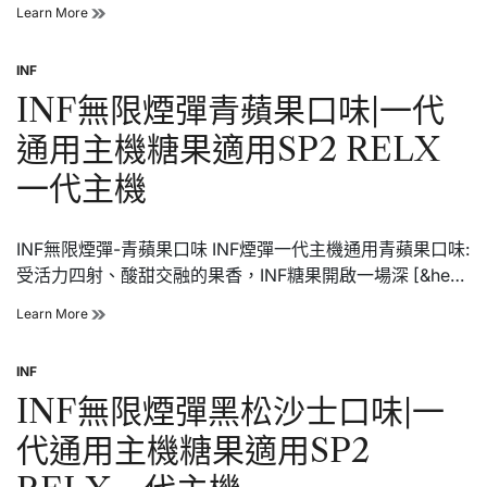
INF
Learn More
無
限
INF
煙
Posted
彈
in
INF無限煙彈青蘋果口味|一代
寶
礦
通用主機糖果適用SP2 RELX
力
口
一代主機
味|
一
代
INF無限煙彈-青蘋果口味 INF煙彈一代主機通用青蘋果口味:
通
用
受活力四射、酸甜交融的果香，INF糖果開啟一場深 [&he…
主
機
INF
Learn More
糖
無
果
限
適
INF
煙
Posted
用
彈
in
INF無限煙彈黑松沙士口味|一
SP2
青
RELX
蘋
代通用主機糖果適用SP2
一
果
代
口
主