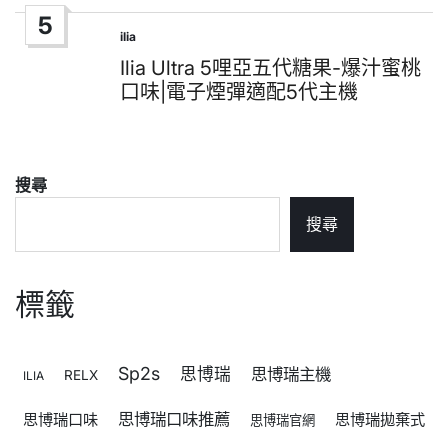
5
ilia
Posted
in
Ilia Ultra 5哩亞五代糖果-爆汁蜜桃
口味|電子煙彈適配5代主機
搜尋
搜尋
標籤
Sp2s
思博瑞
思博瑞主機
RELX
ILIA
思博瑞口味推薦
思博瑞口味
思博瑞拋棄式
思博瑞官網