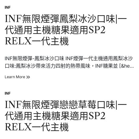
限
適
INF
煙
用
Posted
彈
SP2
in
INF無限煙彈鳳梨冰沙口味|一
奇
RELX
異
一
代通用主機糖果適用SP2
果
代
口
主
RELX一代主機
味|
機
一
代
INF無限煙彈-鳳梨冰沙口味 INF煙彈一代主機通用鳳梨冰沙
通
用
口味:鳳梨冰沙帶來活力四射的熱帶風味，INF糖果並 [&he…
主
機
INF
Learn More
糖
無
果
限
適
INF
煙
Posted
用
彈
in
INF無限煙彈戀戀草莓口味|一
SP2
鳳
RELX
梨
代通用主機糖果適用SP2
一
冰
代
沙
RELX一代主機
主
口
機
味|
一