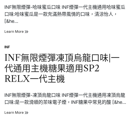
代
INF無限煙彈-哈味蜜瓜口味 INF煙彈一代主機通用哈味蜜瓜
通
用
口味:哈味蜜瓜是一款充滿熱帶風情的口味，清涼怡人，
主
[&he…
機
糖
INF
Learn More
果
無
適
限
用
INF
煙
SP2
Posted
彈
RELX
in
INF無限煙彈凍頂烏龍口味|一
哈
一
味
代
代通用主機糖果適用SP2
蜜
主
瓜
機
RELX一代主機
口
味|
一
INF無限煙彈-凍頂烏龍口味 INF煙彈一代主機通用凍頂烏龍
代
通
口味:是一款滑順的茶味電子煙，INF糖果中常見的酸 [&he…
用
主
INF
Learn More
機
無
糖
限
果
煙