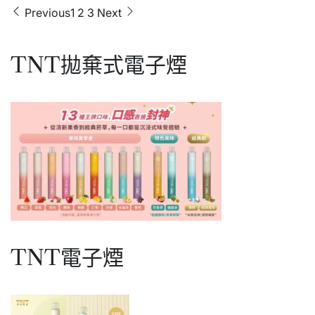
適
彈
文
Previous
1
2
3
Next
用
凍
SP2
章
頂
RELX
烏
分
一
龍
TNT拋棄式電子煙
代
頁
口
主
味|
機
一
代
通
用
主
機
糖
果
適
用
SP2
RELX
一
TNT電子煙
代
主
機