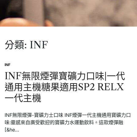
分類:
INF
INF
Posted
in
INF無限煙彈寶礦力口味|一代
通用主機糖果適用SP2 RELX
一代主機
INF無限煙彈-寶礦力士口味 INF煙彈一代主機通用寶礦力口
味:靈感來自廣受歡迎的寶礦力水運動飲料。這款煙彈融
[&he…