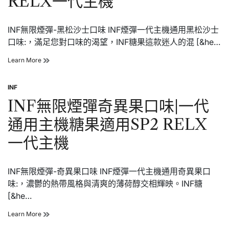
RELX一代主機
味|
機
一
代
INF無限煙彈-黑松沙士口味 INF煙彈一代主機通用黑松沙士
通
用
口味:，滿足您對口味的渴望，INF糖果這款迷人的混 [&he…
主
機
INF
Learn More
糖
無
果
限
適
INF
煙
Posted
用
彈
in
INF無限煙彈奇異果口味|一代
SP2
黑
RELX
松
通用主機糖果適用SP2 RELX
一
沙
代
士
一代主機
主
口
機
味|
一
INF無限煙彈-奇異果口味 INF煙彈一代主機通用奇異果口
代
通
味:，濃鬱的熱帶風格與清爽的薄荷醇交相輝映。INF糖
用
[&he…
主
機
INF
Learn More
糖
無
果