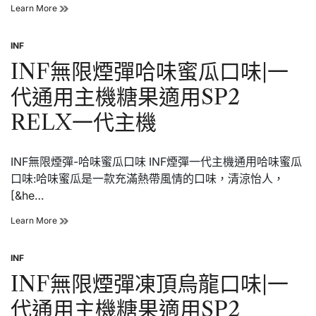
INF
Learn More
無
限
INF
煙
Posted
彈
in
INF無限煙彈哈味蜜瓜口味|一
戀
戀
代通用主機糖果適用SP2
草
莓
RELX一代主機
口
味|
一
INF無限煙彈-哈味蜜瓜口味 INF煙彈一代主機通用哈味蜜瓜
代
通
口味:哈味蜜瓜是一款充滿熱帶風情的口味，清涼怡人，
用
[&he…
主
機
INF
Learn More
糖
無
果
限
適
INF
煙
用
Posted
彈
SP2
in
INF無限煙彈凍頂烏龍口味|一
哈
RELX
味
一
代通用主機糖果適用SP2
蜜
代