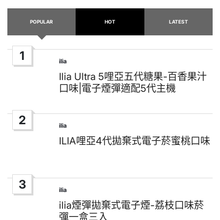
POPULAR
HOT
LATEST
1
ilia
Posted
in
Ilia Ultra 5哩亞五代糖果-百香果汁
口味|電子煙彈適配5代主機
2
ilia
Posted
in
ILIA哩亞4代拋棄式電子菸蜜桃口味
3
ilia
Posted
in
ilia煙彈拋棄式電子煙-荔枝口味菸
彈一盒三入