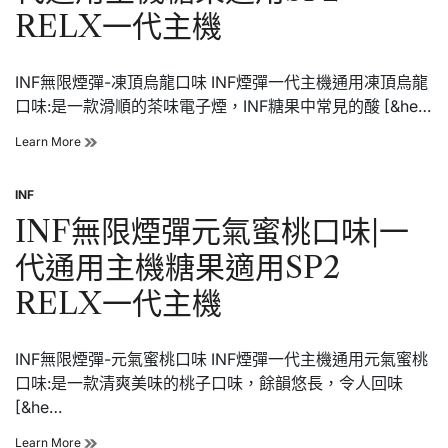
瓜
主
RELX一代主機
口
機
味|
一
INF無限煙彈-凍頂烏龍口味 INF煙彈一代主機通用凍頂烏龍
代
通
口味:是一款滑順的茶味電子煙，INF糖果中常見的酸 [&he…
用
主
INF
Learn More
機
無
糖
限
果
INF
煙
Posted
適
彈
in
INF無限煙彈元氣蜜桃口味|一
用
凍
SP2
頂
代通用主機糖果適用SP2
RELX
烏
一
龍
RELX一代主機
代
口
主
味|
機
一
INF無限煙彈-元氣蜜桃口味 INF煙彈一代主機通用元氣蜜桃
代
通
口味:是一款清爽美味的桃子口味，餘韻悠長，令人回味
用
[&he…
主
機
INF
Learn More
糖