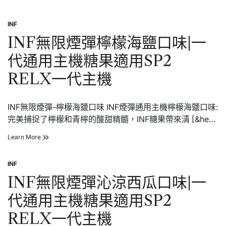
無
果
限
適
INF
煙
用
Posted
彈
SP2
in
INF無限煙彈檸檬海鹽口味|一
元
RELX
氣
一
代通用主機糖果適用SP2
蜜
代
桃
主
RELX一代主機
口
機
味|
一
INF無限煙彈-檸檬海鹽口味 INF煙彈通用主機檸檬海鹽口味:
代
通
完美捕捉了檸檬和青檸的酸甜精髓，INF糖果帶來清 [&he…
用
主
INF
Learn More
機
無
糖
限
果
INF
煙
Posted
適
彈
in
INF無限煙彈沁涼西瓜口味|一
用
檸
SP2
檬
代通用主機糖果適用SP2
RELX
海
一
鹽
RELX一代主機
代
口
主