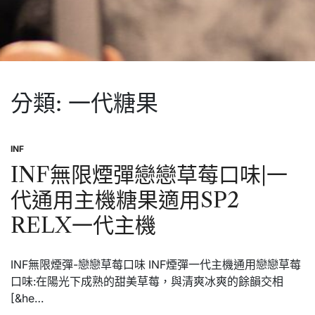
分類:
一代糖果
INF
Posted
in
INF無限煙彈戀戀草莓口味|一
代通用主機糖果適用SP2
RELX一代主機
INF無限煙彈-戀戀草莓口味 INF煙彈一代主機通用戀戀草莓
口味:在陽光下成熟的甜美草莓，與清爽冰爽的餘韻交相
[&he…