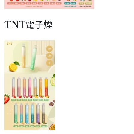
適
用
SP2
TNT電子煙
RELX
一
代
主
機