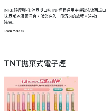
味|
機
一
INF無限煙彈-沁涼西瓜口味 INF煙彈通用主機勁沁涼西瓜口
代
通
味:西瓜冰濃鬱清爽，帶您進入一段清爽的旅程。這款I
用
[&he…
主
機
INF
Learn More
糖
無
果
限
適
煙
用
彈
SP2
沁
RELX
涼
一
TNT拋棄式電子煙
西
代
瓜
主
口
機
味|
一
代
通
用
主
機
糖
果