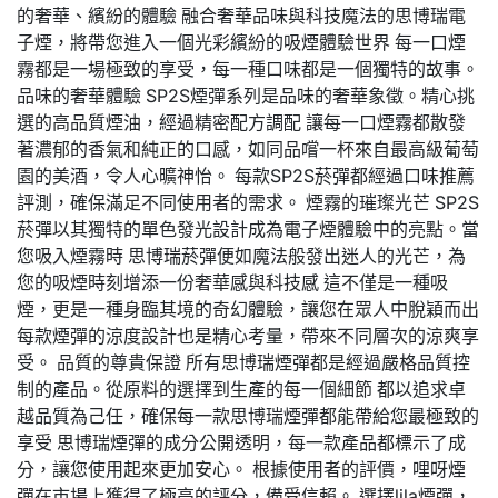
的奢華、繽紛的體驗 融合奢華品味與科技魔法的思博瑞電
子煙，將帶您進入一個光彩繽紛的吸煙體驗世界 每一口煙
霧都是一場極致的享受，每一種口味都是一個獨特的故事。
品味的奢華體驗 SP2S煙彈系列是品味的奢華象徵。精心挑
選的高品質煙油，經過精密配方調配 讓每一口煙霧都散發
著濃郁的香氣和純正的口感，如同品嚐一杯來自最高級葡萄
園的美酒，令人心曠神怡。 每款SP2S菸彈都經過口味推薦
評測，確保滿足不同使用者的需求。 煙霧的璀璨光芒 SP2S
菸彈以其獨特的單色發光設計成為電子煙體驗中的亮點。當
您吸入煙霧時 思博瑞菸彈便如魔法般發出迷人的光芒，為
您的吸煙時刻增添一份奢華感與科技感 這不僅是一種吸
煙，更是一種身臨其境的奇幻體驗，讓您在眾人中脫穎而出
每款煙彈的涼度設計也是精心考量，帶來不同層次的涼爽享
受。 品質的尊貴保證 所有思博瑞煙彈都是經過嚴格品質控
制的產品。從原料的選擇到生產的每一個細節 都以追求卓
越品質為己任，確保每一款思博瑞煙彈都能帶給您最極致的
享受 思博瑞煙彈的成分公開透明，每一款產品都標示了成
分，讓您使用起來更加安心。 根據使用者的評價，哩呀煙
彈在市場上獲得了極高的評分，備受信賴。 選擇lila煙彈，