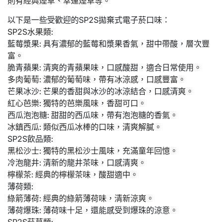
則有經典煙草、幸運煙草等。
以下是一些受歡迎的SP2S拋棄式電子菸口味：
SP2S水果類:
藍莓漿果: 具有濃郁的藍莓和漿果香氣，甜中帶酸，層次豐
富。
脆青蘋果: 清爽的青蘋果味，口感酸甜，適合日常使用。
多肉葡萄: 濃郁的葡萄味，帶有冰涼感，口感豐富。
芒果冰沙: 芒果的香甜與冰沙的冰涼結合，口感清爽。
紅心芭樂: 獨特的芭樂風味，香甜可口。
西瓜泡泡糖: 甜甜的西瓜味，帶有泡泡糖的香氣。
冰鎮西瓜: 類似西瓜冰棒的口味，清爽解膩。
SP2S飲品類:
黑松沙士: 獨特的黑松沙士風味，充滿童年回憶。
冷泡龍井: 清新的龍井茶味，口感清爽。
檸檬茶: 經典的檸檬茶味，酸甜適中。
薄荷類:
綠箭薄荷: 經典的綠箭薄荷味，清新涼爽。
薄荷爆珠: 薄荷味十足，還能感受到爆珠的涼意。
SP2S菸草類: