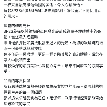
一杯來自最高級葡萄園的美酒，令人心曠神怡。
每款SP2S菸彈都經過口味推薦評測，確保滿足不同使用者
的需求。
煙霧的璀璨光芒
SP2S菸彈以其獨特的單色發光設計成為電子煙體驗中的亮
點。當您吸入煙霧時
思博瑞菸彈便如魔法般發出迷人的光芒，為您的吸煙時刻增
添一份奢華感與科技感
這不僅是一種吸煙，更是一種身臨其境的奇幻體驗，讓您在
眾人中脫穎而出
每款煙彈的涼度設計也是精心考量，帶來不同層次的涼爽享
受。
品質的尊貴保證
所有思博瑞煙彈都是經過嚴格品質控制的產品。從原料的選
擇到生產的每一個細節
都以追求卓越品質為己任，確保每一款思博瑞煙彈都能帶給
您最極致的享受