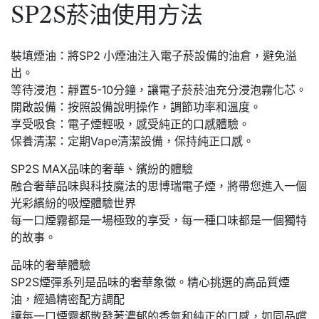
SP2S菸油使用方法
裝填煙油：將SP2 小煙油注入電子菸設備的油倉，避免溢
出。
等待浸泡：靜置5-10分鐘，讓電子菸菸油充分浸泡霧化芯。
開啟設備：按照設備說明操作，調節功率和溫度。
享受吸食：電子煙輕吸，感受純正的口感體驗。
保養清潔：定期Vape清潔設備，保持純正口感。
SP2S MAX品味的奢華、繽紛的體驗
融合奢華品味與科技魔法的思博瑞電子煙，將帶您進入一個
光彩繽紛的吸煙體驗世界
每一口煙霧都是一場極致的享受，每一種口味都是一個獨特
的故事。
品味的奢華體驗
SP2S煙彈系列是品味的奢華象徵。精心挑選的高品質煙
油，經過精密配方調配
讓每一口煙霧都散發著濃郁的香氣和純正的口感，如同品嚐