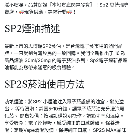
膩不嗆喉，品質保證〖本地倉庫閃電發貨〗！Sp2 思博瑞專
賣店，
現貨供應、趕緊行動
！
SP2煙油描述
最新上市的思博瑞SP2菸油，是台灣電子菸市場的熱門品
牌，一直受到台灣煙民的一致回購。我們全新推出了 16 款
新品煙油 30ml/20mg 的電子菸油系列，Sp2電子煙新品煙
油都能為您帶來滿意的吸食體驗。
SP2S菸油使用方法
裝填煙油：將SP2 小煙油注入電子菸設備的油倉，避免溢
出。 等待浸泡：靜置5-10分鐘，讓電子菸菸油充分浸泡霧
化芯。 開啟設備：按照設備說明操作，調節功率和溫度。
享受吸食：電子煙輕吸，感受純正的口感體驗。 保養清
潔：定期Vape清潔設備，保持純正口感。 SP2S MAX品味