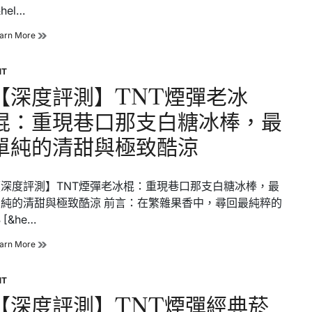
命
清
&hel…
神
爽
作！
記
【深
arn More
感
憶
度
受
評
每
NT
測】
一
sted
TNT
口
【深度評測】TNT煙彈老冰
煙
都
彈
爆
棍：重現巷口那支白糖冰棒，最
南
汁
極
的
單純的清甜與極致酷涼
冰：
鮮
挑
甜
戰
沙
【深度評測】TNT煙彈老冰棍：重現巷口那支白糖冰棒，最
極
冰
限
單純的清甜與極致酷涼 前言：在繁雜果香中，尋回最純粹的
饗
零
宴
 [&he…
度，
帶
【深
arn More
您
度
進
評
入
NT
測】
最
sted
TNT
純
【深度評測】TNT煙彈經典菸
煙
粹