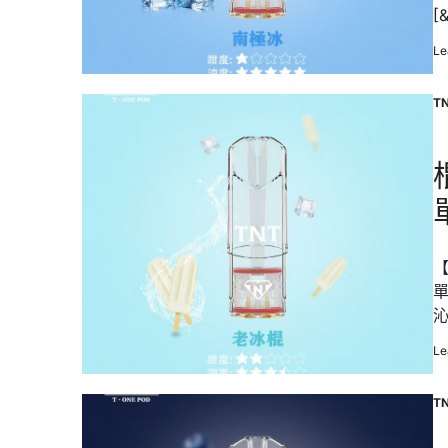
[
Le
T
Po
in
沁
Le
T
Po
in