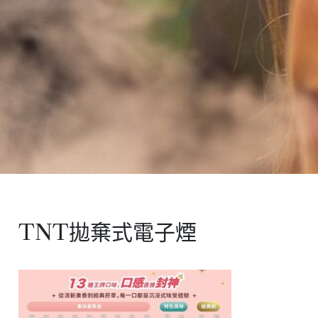
TNT拋棄式電子煙