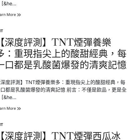
 [&he…
甜
的
【深
arn More
完
度
美
評
碰
NT
測】
撞，
sted
TNT
解
【深度評測】TNT煙彈養樂
煙
鎖
彈
味
多：重現指尖上的酸甜經典，每
清
蕾
爽
的
一口都是乳酸菌爆發的清爽記憶
雪
「電
碧：
解
指
質」
【深度評測】TNT煙彈養樂多：重現指尖上的酸甜經典，每
尖
級
上
一口都是乳酸菌爆發的清爽記憶 前言：不僅是飲品，更是全
清
的
爽
 [&he…
碳
體
酸
驗
【深
arn More
風
度
暴，
評
感
NT
測】
受
sted
TNT
檸
【深度評測】TNT煙彈西瓜冰
煙
檬