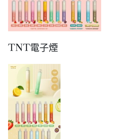
TNT電子煙