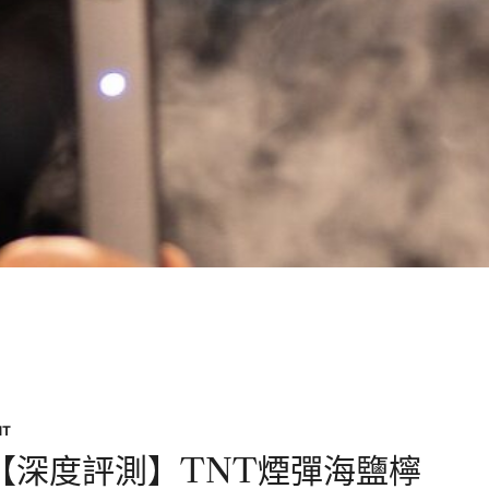
NT
sted
【深度評測】TNT煙彈海鹽檸