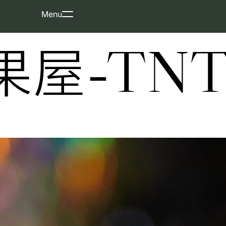
Skip
Menu
to
content
屋-TNT-