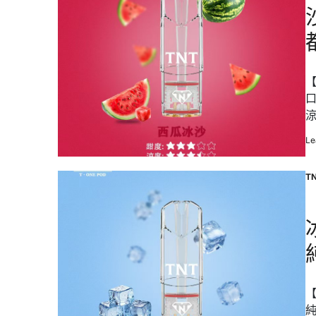
涼
Le
T
Po
in