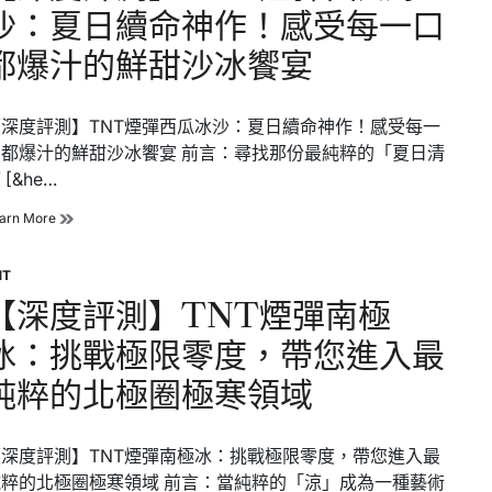
彈
與
沙：夏日續命神作！感受每一口
養
氣
樂
泡
都爆汁的鮮甜沙冰饗宴
多：
交
重
織
現
的
【深度評測】TNT煙彈西瓜冰沙：夏日續命神作！感受每一
指
極
尖
口都爆汁的鮮甜沙冰饗宴 前言：尋找那份最純粹的「夏日清
致
上
冰
 [&he…
的
爽
酸
【深
arn More
甜
度
經
評
典，
NT
測】
每
sted
TNT
一
【深度評測】TNT煙彈南極
煙
口
彈
都
冰：挑戰極限零度，帶您進入最
西
是
瓜
乳
純粹的北極圈極寒領域
冰
酸
沙：
菌
夏
爆
【深度評測】TNT煙彈南極冰：挑戰極限零度，帶您進入最
日
發
續
純粹的北極圈極寒領域 前言：當純粹的「涼」成為一種藝術
的