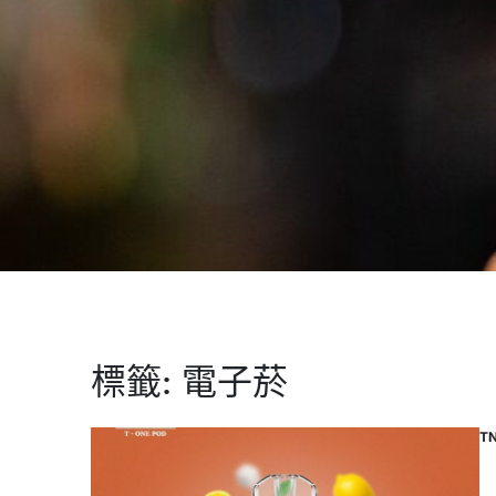
標籤:
電子菸
T
Po
in