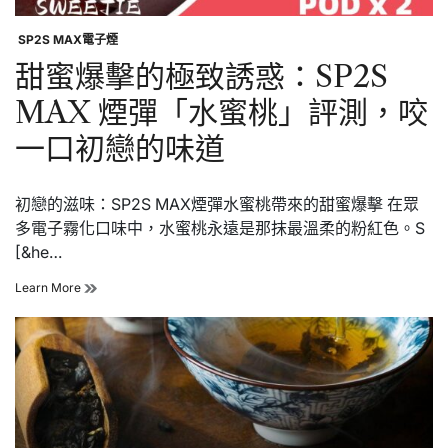
知
己」
SP2S MAX電子煙
Posted
口
in
甜蜜爆擊的極致誘惑：SP2S
味
深
MAX 煙彈「水蜜桃」評測，咬
度
解
一口初戀的味道
析：
神
祕
莓
初戀的滋味：SP2S MAX煙彈水蜜桃帶來的甜蜜爆擊 在眾
果
多電子霧化口味中，水蜜桃永遠是那抹最溫柔的粉紅色。S
的
酸
[&he…
甜
誘
甜
Learn More
惑
蜜
爆
擊
的
極
致
誘
惑：