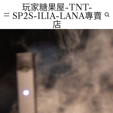
Skip
玩家糖果屋-TNT-
to
SP2S-ILIA-LANA專賣
content
店