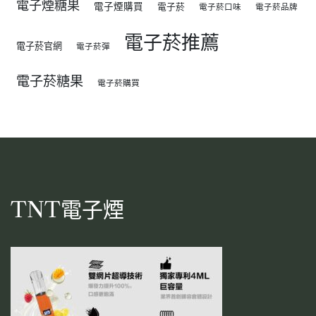
電子煙糖果
電子煙購買
電子菸
電子菸口味
電子菸品牌
電子菸推薦
電子菸官網
電子菸彈
電子菸糖果
電子菸購買
TNT電子煙