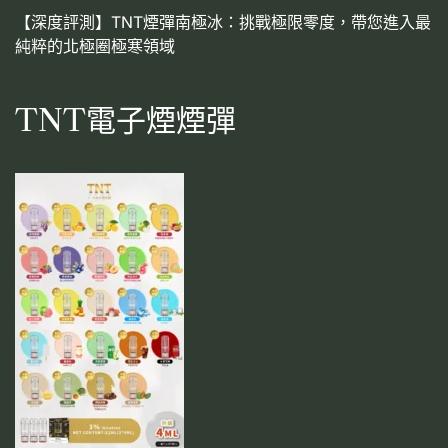
【深度評測】TNT煙彈南極冰：挑戰極限零度，帶您進入最
純粹的北極圈極寒領域
TNT電子煙煙彈