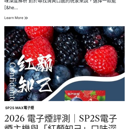
味深度解析 對於尋找清爽口感的玩家來說，選擇一款能
冰
爽
[&he…
的
碰
2026
Learn More
撞
電
子
煙
評
測
｜
思
博
睿
SP2S
電
子
煙
主
機
與
「海
SP2S MAX電子煙
Posted
鹽
in
2026 電子煙評測｜SP2S電子
檸
檬
煙主機與「紅顏知己」口味深
糖」