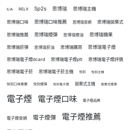
Sp2s
思博瑞
思博瑞主機
RELX
ILIA
思博瑞口味推薦
思博瑞口味
思博瑞拋棄式
思博瑞官網
思博瑞煙彈
思博瑞糖果
思博瑞推薦
思博瑞煙油
思博瑞菸彈
思博瑞購買
思博瑞電子煙
思博瑞菸油
思博瑞電子煙dcard
思博瑞電子煙ptt
思博瑞電子煙評價
思博瑞電子菸
思博瑞電子菸主機
悅刻
悅刻主機
拋棄式主機
悅刻口味推薦
悅刻煙彈
悅刻電子煙
拋棄式煙彈
電子煙
電子煙口味
電子煙品牌
電子煙推薦
電子煙彈
電子煙官網