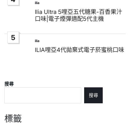
ilia
Posted
in
Ilia Ultra 5哩亞五代糖果-百香果汁
口味|電子煙彈適配5代主機
5
ilia
Posted
in
ILIA哩亞4代拋棄式電子菸蜜桃口味
搜尋
搜尋
標籤