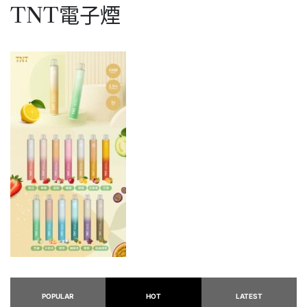
焙
TNT電子煙
回
甘，
2026
年
最
值
得
收
藏
的
「清
流」
口
味。
POPULAR
HOT
LATEST