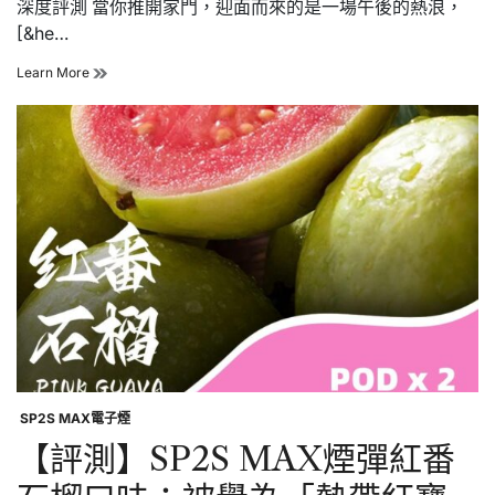
深度評測 當你推開家門，迎面而來的是一場午後的熱浪，
[&he…
呼
Learn More
吸
的
冷
氣
機！
SP2S
MAX
清
爽
薄
荷
實
測：
每
一
口
都
SP2S MAX電子煙
Posted
是
in
【評測】SP2S MAX煙彈紅番
對
靈
魂