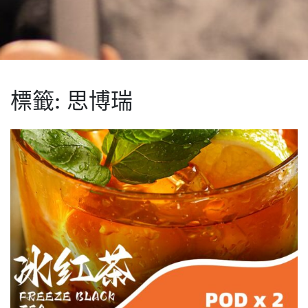
標籤:
思博瑞