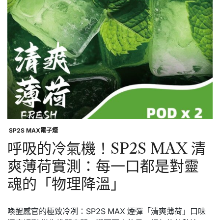
巔
的
醇
厚
韻
味：
SP2S
MAX
煙
彈
「鐵
觀
音」
深
度
SP2S MAX電子煙
Posted
評
in
呼吸的冷氣機！SP2S MAX 清
測
與
爽薄荷實測：每一口都是對靈
品
茶
魂的「物理降溫」
心
得
喚醒感官的極致冷冽：SP2S MAX 煙彈「清爽薄荷」口味