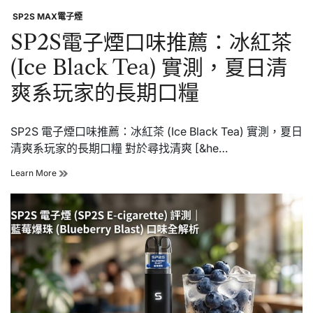
SP2S MAX電子煙
Posted
in
SP2S電子煙口味推薦：冰紅茶
(Ice Black Tea) 實測，夏日清
爽系玩家的長期口糧
SP2S 電子煙口味推薦：冰紅茶 (Ice Black Tea) 實測，夏日
清爽系玩家的長期口糧 對於尋找清爽 [&he…
SP2S
Learn More
電
子
煙
口
味
推
薦：
冰
紅
茶
(Ice