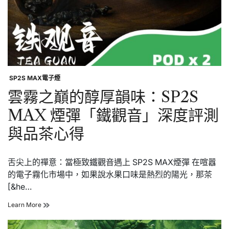
SP2S
MAX
煙
彈
「水
蜜
桃」
評
測，
SP2S MAX電子煙
Posted
咬
in
雲霧之巔的醇厚韻味：SP2S
一
口
MAX 煙彈「鐵觀音」深度評測
初
戀
與品茶心得
的
味
道
舌尖上的禪意：當極致鐵觀音遇上 SP2S MAX煙彈 在喧囂
的電子霧化市場中，如果說水果口味是熱烈的陽光，那茶
[&he…
雲
Learn More
霧
之