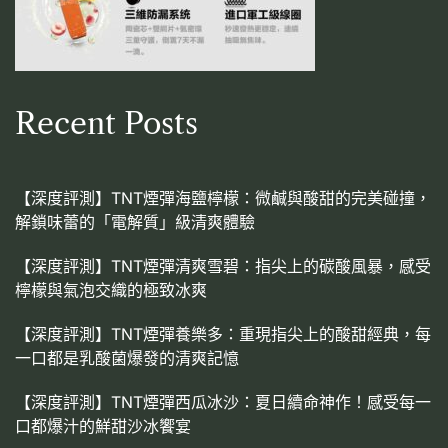
Recent Posts
【深度評測】TNT煙彈海鹽檸檬：微鹹與酸甜的完美碰撞，
解鎖味蕾的「電解質」級清爽體驗
【深度評測】TNT煙彈清爽雪碧：指尖上的碳酸風暴，感受
檸檬與氣泡交織的極致冰爽
【深度評測】TNT煙彈養樂多：重現指尖上的酸甜經典，每
一口都是乳酸菌爆發的清爽記憶
【深度評測】TNT煙彈西瓜冰沙：夏日續命神作！感受每一
口都爆汁的鮮甜沙冰饗宴