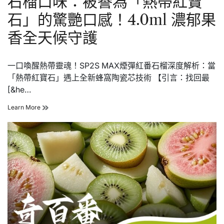
石榴口味：被譽為「熱帶紅寶
的
石」的驚艷口感！4.0ml 濃郁果
「物
理
香全天候守護
降
溫」
一口喚醒熱帶靈魂！SP2S MAX煙彈紅番石榴深度解析：當
「熱帶紅寶石」遇上全新蜂窩陶瓷芯技術 【引言：找回最
[&he…
【評
Learn More
測】
SP2S
MAX
煙
彈
紅
番
石
榴
口
味：
被
譽