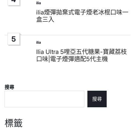
ilia
Posted
in
ilia煙彈拋棄式電子煙老冰棍口味一
盒三入
5
ilia
Posted
in
Ilia Ultra 5哩亞五代糖果-寶藏荔枝
口味|電子煙彈適配5代主機
搜尋
搜尋
標籤