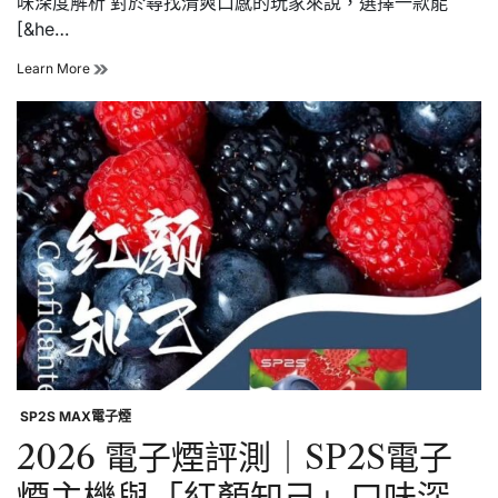
味深度解析 對於尋找清爽口感的玩家來說，選擇一款能
冰
爽
[&he…
的
碰
2026
Learn More
撞
電
子
煙
評
測
｜
思
博
睿
SP2S
電
子
煙
主
機
與
「海
SP2S MAX電子煙
Posted
鹽
in
2026 電子煙評測｜SP2S電子
檸
檬
煙主機與「紅顏知己」口味深
糖」