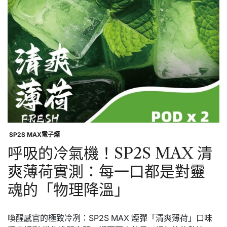
巔
的
醇
厚
韻
味：
SP2S
MAX
煙
彈
「鐵
觀
音」
深
度
SP2S MAX電子煙
Posted
評
in
呼吸的冷氣機！SP2S MAX 清
測
與
爽薄荷實測：每一口都是對靈
品
茶
魂的「物理降溫」
心
得
喚醒感官的極致冷冽：SP2S MAX 煙彈「清爽薄荷」口味