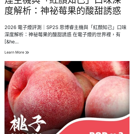
口
度解析：神祕莓果的酸甜誘惑
味
深
度
解
2026 電子煙評測｜SP2S 思博睿主機與「紅顏知己」口味
析
深度解析：神祕莓果的酸甜誘惑 在電子煙的世界裡，有
[&he…
2026
Learn More
電
子
煙
評
測
｜
SP2S
電
子
煙
主
機
與
「紅
顏