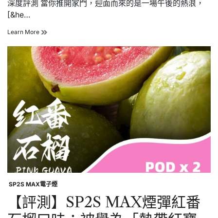
深度評測 當你推開家門，迎面而來的是一場午後的熱浪，
[&he…
呼
Learn More
吸
的
冷
氣
機！
SP2S
MAX
清
爽
薄
荷
實
測：
每
一
口
都
SP2S MAX電子煙
Posted
是
in
【評測】SP2S MAX煙彈紅番
對
靈
魂