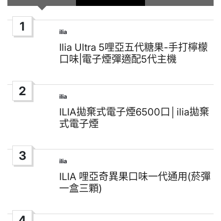
1
ilia
Posted
in
Ilia Ultra 5哩亞五代糖果-手打檸檬
口味|電子煙彈適配5代主機
2
ilia
Posted
in
ILIA拋棄式電子煙6500口│ilia拋棄
式電子煙
3
ilia
Posted
in
ILIA 哩亞奇異果口味一代通用(菸彈
一盒三顆)
4