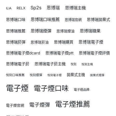
Sp2s
思博瑞
思博瑞主機
RELX
ILIA
思博瑞口味推薦
思博瑞口味
思博瑞拋棄式
思博瑞官網
思博瑞煙彈
思博瑞糖果
思博瑞推薦
思博瑞煙油
思博瑞菸彈
思博瑞購買
思博瑞電子煙
思博瑞菸油
思博瑞電子煙dcard
思博瑞電子煙ptt
思博瑞電子煙評價
思博瑞電子菸
思博瑞電子菸主機
悅刻
悅刻主機
拋棄式主機
悅刻口味推薦
悅刻煙彈
悅刻電子煙
拋棄式煙彈
電子煙
電子煙口味
電子煙品牌
電子煙推薦
電子煙彈
電子煙官網