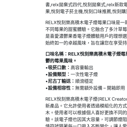
RELX悅刻樂高積木電子煙莓果口味是
不同莓果的甜蜜體驗。它融合了多汁草
是喜愛濃鬱果香電子煙體驗用戶的理想
始終如一的卓越風味，旨在讓您在享受
口味名稱：RELX悅刻樂高積木電子煙
鬱的莓果風味。
•
吸菸口數：
高容量輸出
•
設備類型：
一次性電子煙
•
尼古丁輸送：
順滑穩定
•
設備相容性：
無需額外設備 – 開箱即用
RELX悅刻樂高積木電子煙(RELX Cr
新產品。它允許使用者透過模組化的方
木。使用者可以根據個人喜好更換不同的
驗。該電子煙也因其大容量，可調節煙阻
情符號隨著每一口吸入不斷變化，讓人