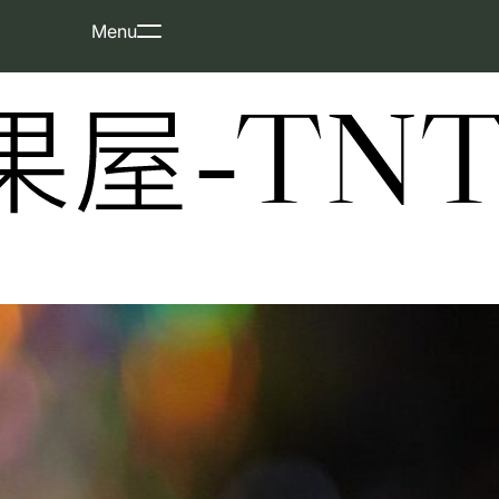
Skip
Menu
to
content
屋-TNT-