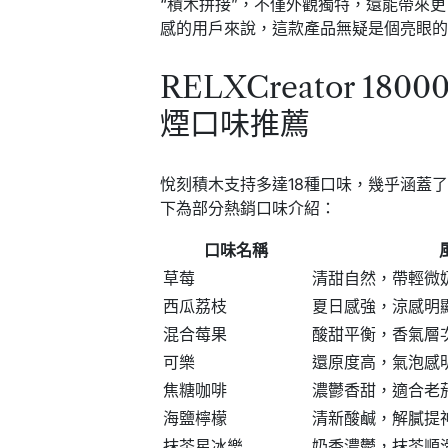
“積木拼接”，不僅外觀獨特，還能帶來
感的用戶來說，這款產品無疑是個亮眼
RELXCreator 1
煙口味推薦
悅刻積木支持多達18種口味，幾乎涵蓋
下為部分熱銷口味介紹：
口味名稱
草莓
清甜自然，帶輕微
西瓜荔枝
夏日感強，涼感明
混合莓果
酸甜平衡，香氣層
可樂
還原度高，氣泡感
焦糖咖啡
濃鬱香甜，適合老
海鹽檸檬
清新酸鹹，解膩提
抹茶星冰樂
奶香濃鬱，抹茶順