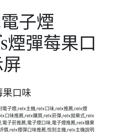
木電子煙
ffs煙彈莓果口
示屏
莓果口味