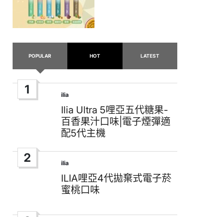
POPULAR
HOT
LATEST
1
ilia
Posted
in
Ilia Ultra 5哩亞五代糖果-
百香果汁口味|電子煙彈適
配5代主機
2
ilia
Posted
in
ILIA哩亞4代拋棄式電子菸
蜜桃口味