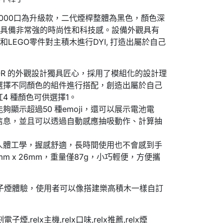
or18000口為升級款，二代煙桿整體為黑色，顏色深
，具備非常強的時尚性和科技感。設備外觀具有
LEGO零件對主積木進行DYI, 打造出屬於自己
ATOR 的外觀設計獨具匠心，採用了模組化的設計理
選擇不同顏色的組件進行搭配，創造出屬於自己
4 種顏色可供選擇
1
。
夠顯示超過50 種emoji，還可以展示電池電
信息，並且可以透過自動感應抽吸動作、計算抽
人體工學，握感舒適，長時間使用也不會感到手
5mm x 26mm，重量僅87g，小巧輕便，方便攜
電子煙體驗，使用者可以像搭建樂高積木一樣自訂