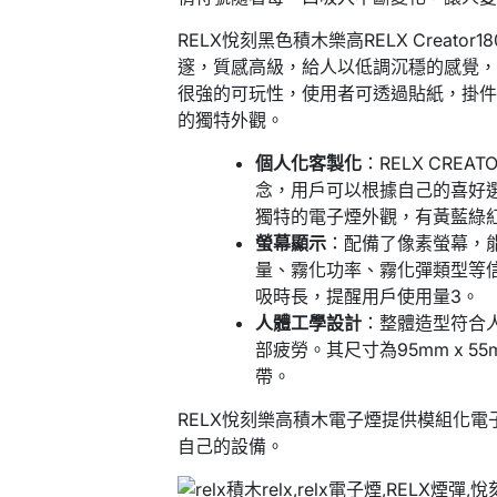
RELX悅刻黑色積木樂高RELX Creat
邃，質感高級，給人以低調沉穩的感覺
很強的可玩性，使用者可透過貼紙，掛件和
的獨特外觀。
個人化客製化
：RELX CRE
念，用戶可以根據自己的喜好
獨特的電子煙外觀，有黃藍綠紅
螢幕顯示
：配備了像素螢幕，能
量、霧化功率、霧化彈類型等
吸時長，提醒用戶使用量
3
。
人體工學設計
：整體造型符合
部疲勞。其尺寸為95mm x 5
帶。
RELX悅刻樂高積木電子煙提供模組化
自己的設備。