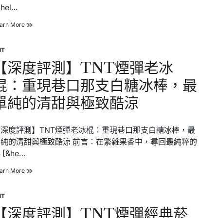
命
清
&hel…
神
爽
作！
記
【深
arn More
感
憶
度
受
評
每
NT
測】
一
sted
TNT
口
【深度評測】TNT煙彈老冰
煙
都
彈
爆
棍：重現巷口那支白糖冰棒，最
南
汁
極
的
單純的清甜與極致酷涼
冰：
鮮
挑
甜
戰
沙
【深度評測】TNT煙彈老冰棍：重現巷口那支白糖冰棒，最
極
冰
限
單純的清甜與極致酷涼 前言：在繁雜果香中，尋回最純粹的
饗
零
宴
 [&he…
度，
帶
【深
arn More
您
度
進
評
入
NT
測】
最
sted
TNT
純
【深度評測】TNT煙彈經典菸
煙
粹