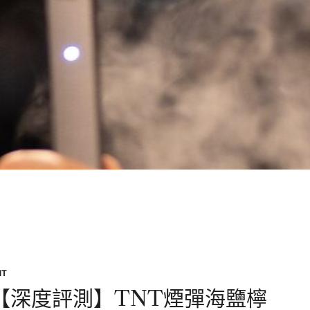
NT
sted
【深度評測】TNT煙彈海鹽檸