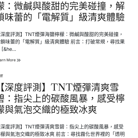
檬：微鹹與酸甜的完美碰撞，解
鎖味蕾的「電解質」級清爽體驗
【深度評測】TNT煙彈海鹽檸檬：微鹹與酸甜的完美碰撞，
解鎖味蕾的「電解質」級清爽體驗 前言：打破常規，尋找果
 [&he…
【深
arn More
度
評
NT
測】
sted
TNT
【深度評測】TNT煙彈清爽雪
煙
彈
碧：指尖上的碳酸風暴，感受檸
海
鹽
檬與氣泡交織的極致冰爽
檸
檬：
微
【深度評測】TNT煙彈清爽雪碧：指尖上的碳酸風暴，感受
鹹
與
檸檬與氣泡交織的極致冰爽 前言：尋找霧化世界裡的「透明
酸