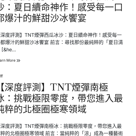
彈
與
沙：夏日續命神作！感受每一口
養
氣
樂
泡
都爆汁的鮮甜沙冰饗宴
多：
交
重
織
現
的
【深度評測】TNT煙彈西瓜冰沙：夏日續命神作！感受每一
指
極
尖
口都爆汁的鮮甜沙冰饗宴 前言：尋找那份最純粹的「夏日清
致
上
冰
 [&he…
的
爽
酸
【深
arn More
甜
度
經
評
典，
NT
測】
每
sted
TNT
一
【深度評測】TNT煙彈南極
煙
口
彈
都
冰：挑戰極限零度，帶您進入最
西
是
瓜
乳
純粹的北極圈極寒領域
冰
酸
沙：
菌
夏
爆
【深度評測】TNT煙彈南極冰：挑戰極限零度，帶您進入最
日
發
續
純粹的北極圈極寒領域 前言：當純粹的「涼」成為一種藝術
的