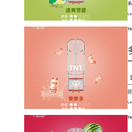
系
Le
T
Po
in
民
Le
T
Po
in