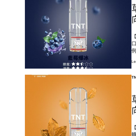
例
Le
T
Po
in