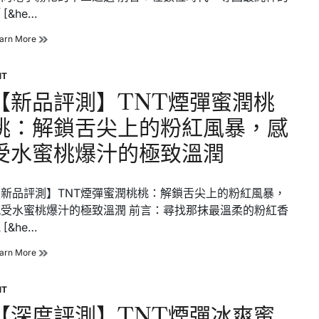
統
 [&he…
菸
草
【深
arn More
魂，
度
老
評
菸
NT
測】
民
sted
TNT
轉
【新品評測】TNT煙彈蜜潤桃
煙
向
彈
電
桃：解鎖舌尖上的粉紅風暴，感
經
子
典
霧
受水蜜桃爆汁的極致溫潤
菸
化
草：
的
重
不
【新品評測】TNT煙彈蜜潤桃桃：解鎖舌尖上的粉紅風暴，
塑
二
傳
感受水蜜桃爆汁的極致溫潤 前言：尋找那抹最溫柔的粉紅香
之
統
選
 [&he…
菸
草
【新
arn More
魂，
品
老
評
菸
NT
測】
民
sted
TNT
轉
【深度評測】TNT煙彈冰爽蜜
煙