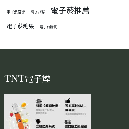
電子菸推薦
電子菸官網
電子菸彈
電子菸糖果
電子菸購買
TNT電子煙