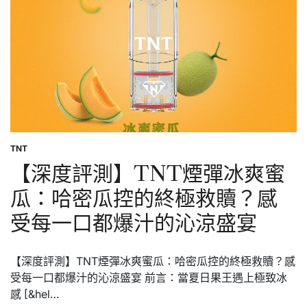
彈
蜜
潤
桃
桃：
解
鎖
舌
尖
上
的
粉
TNT
Posted
紅
in
【深度評測】TNT煙彈冰爽蜜
風
暴，
瓜：哈密瓜控的終極救贖？感
感
受
受每一口都爆汁的沁涼盛宴
水
蜜
桃
爆
【深度評測】TNT煙彈冰爽蜜瓜：哈密瓜控的終極救贖？感
汁
受每一口都爆汁的沁涼盛宴 前言：當夏日果王遇上極致冰
的
極
感 [&hel…
致