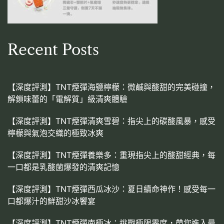
Recent Posts
【深度評測】TNT煙彈海鹽檸檬：微鹹與酸甜的完美碰撞，
解鎖味蕾的「電解質」級清爽體驗
【深度評測】TNT煙彈清爽雪碧：指尖上的碳酸風暴，感受
檸檬與氣泡交織的極致冰爽
【深度評測】TNT煙彈養樂多：重現指尖上的酸甜經典，每
一口都是乳酸菌爆發的清爽記憶
【深度評測】TNT煙彈西瓜冰沙：夏日續命神作！感受每一
口都爆汁的鮮甜沙冰饗宴
【深度評測】TNT煙彈南極冰：挑戰極限零度，帶您進入最