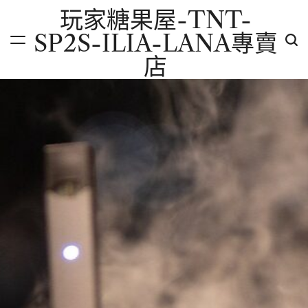
Skip
玩家糖果屋-TNT-
to
SP2S-ILIA-LANA專賣
content
店