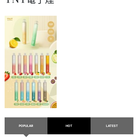
都
爆
汁
的
沁
涼
盛
宴
POPULAR
HOT
LATEST