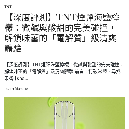
TNT
Posted
in
【深度評測】TNT煙彈海鹽檸
檬：微鹹與酸甜的完美碰撞，
解鎖味蕾的「電解質」級清爽
體驗
【深度評測】TNT煙彈海鹽檸檬：微鹹與酸甜的完美碰撞，
解鎖味蕾的「電解質」級清爽體驗 前言：打破常規，尋找
果香 [&he…
【深
Learn More
度
評
測】
TNT
煙
彈
海