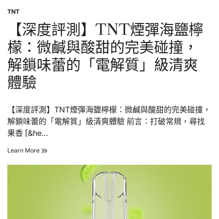
TNT
Posted
in
【深度評測】TNT煙彈海鹽檸
檬：微鹹與酸甜的完美碰撞，
解鎖味蕾的「電解質」級清爽
體驗
【深度評測】TNT煙彈海鹽檸檬：微鹹與酸甜的完美碰撞，
解鎖味蕾的「電解質」級清爽體驗 前言：打破常規，尋找
果香 [&he…
【深
Learn More
度
評
測】
TNT
煙
彈
海