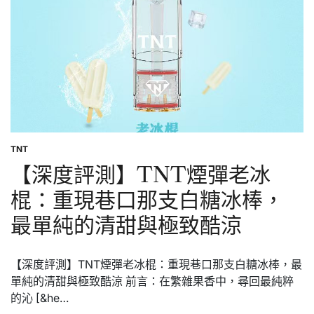
彈
南
極
冰：
挑
戰
極
限
零
度，
帶
您
TNT
Posted
進
in
【深度評測】TNT煙彈老冰
入
最
棍：重現巷口那支白糖冰棒，
純
粹
最單純的清甜與極致酷涼
的
北
極
圈
【深度評測】TNT煙彈老冰棍：重現巷口那支白糖冰棒，最
極
單純的清甜與極致酷涼 前言：在繁雜果香中，尋回最純粹
寒
領
的沁 [&he…
域