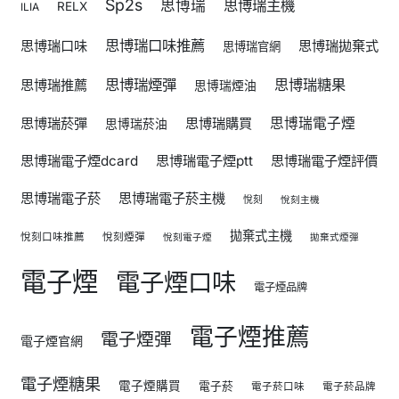
Sp2s
思博瑞
思博瑞主機
RELX
ILIA
思博瑞口味推薦
思博瑞口味
思博瑞拋棄式
思博瑞官網
思博瑞煙彈
思博瑞糖果
思博瑞推薦
思博瑞煙油
思博瑞菸彈
思博瑞購買
思博瑞電子煙
思博瑞菸油
思博瑞電子煙dcard
思博瑞電子煙ptt
思博瑞電子煙評價
思博瑞電子菸
思博瑞電子菸主機
悅刻
悅刻主機
拋棄式主機
悅刻口味推薦
悅刻煙彈
悅刻電子煙
拋棄式煙彈
電子煙
電子煙口味
電子煙品牌
電子煙推薦
電子煙彈
電子煙官網
電子煙糖果
電子煙購買
電子菸
電子菸口味
電子菸品牌