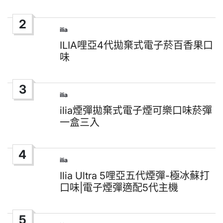
2
ilia
Posted
in
ILIA哩亞4代拋棄式電子菸百香果口
味
3
ilia
Posted
in
ilia煙彈拋棄式電子煙可樂口味菸彈
一盒三入
4
ilia
Posted
in
Ilia Ultra 5哩亞五代煙彈-極冰蘇打
口味|電子煙彈適配5代主機
5