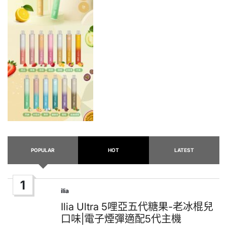
POPULAR
HOT
LATEST
1
ilia
Posted
in
Ilia Ultra 5哩亞五代糖果-老冰棍兒
口味|電子煙彈適配5代主機