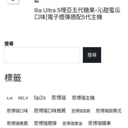
ilia
Posted
in
Ilia Ultra 5哩亞五代糖果-沁甜蜜瓜
口味|電子煙彈適配5代主機
搜尋
搜尋
標籤
Sp2s
思博瑞
思博瑞主機
RELX
ILIA
思博瑞口味推薦
思博瑞口味
思博瑞拋棄式
思博瑞官網
思博瑞煙彈
思博瑞糖果
思博瑞推薦
思博瑞煙油