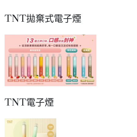
章
子
煙
分
幸
TNT拋棄式電子煙
頁
福
草
莓
口
味
TNT電子煙