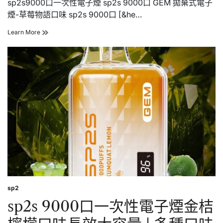
sp2s9000口一次性電子煙 sp2s 9000口 GEM 拋棄式電子
煙-草莓物語口味 sp2s 9000口 [&he…
sp2s9000
Learn More
口
一
次
性
電
子
煙
草
莓
物
語
口
味
長
效
大
容
sp2
Posted
量
in
sp2s 9000口一次性電子煙金桔
|
多
種