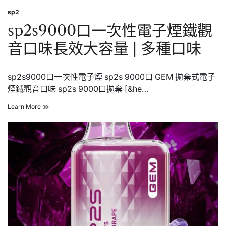
sp2
Posted
in
sp2s9000口一次性電子煙鐵觀
音口味長效大容量 | 多種口味
sp2s9000口一次性電子煙 sp2s 9000口 GEM 拋棄式電子
煙鐵觀音口味 sp2s 9000口拋棄 [&he…
sp2s9000
Learn More
口
一
次
性
電
子
煙
鐵
觀
音
口
味
長