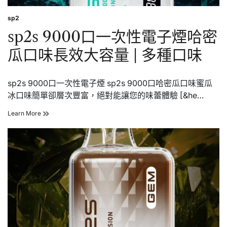
大
容
sp2
Posted
量
in
sp2s 9000口一次性電子煙哈密
|
多
瓜口味長效大容量 | 多種口味
種
口
味
sp2s 9000口一次性電子煙 sp2s 9000口哈密瓜口味蜜瓜
冰口味簡單卻層次豐富，絕對能讓您的味蕾體驗 [&he…
sp2s
Learn More
9000
口
一
次
性
電
子
煙
哈
密
瓜
口