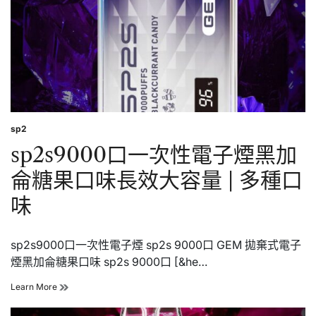
蜜
桃
汽
水
口
味
長
效
大
容
sp2
Posted
量
in
sp2s9000口一次性電子煙黑加
|
多
侖糖果口味長效大容量 | 多種口
種
口
味
味
sp2s9000口一次性電子煙 sp2s 9000口 GEM 拋棄式電子
煙黑加侖糖果口味 sp2s 9000口 [&he…
sp2s9000
Learn More
口
一