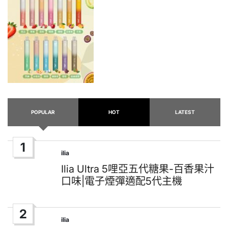
POPULAR
HOT
LATEST
1
ilia
Posted
in
Ilia Ultra 5哩亞五代糖果-百香果汁
口味|電子煙彈適配5代主機
2
ilia
Posted