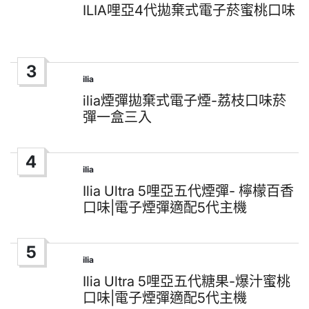
in
ILIA哩亞4代拋棄式電子菸蜜桃口味
3
ilia
Posted
in
ilia煙彈拋棄式電子煙-荔枝口味菸
彈一盒三入
4
ilia
Posted
in
Ilia Ultra 5哩亞五代煙彈- 檸檬百香
口味|電子煙彈適配5代主機
5
ilia
Posted
in
Ilia Ultra 5哩亞五代糖果-爆汁蜜桃
口味|電子煙彈適配5代主機