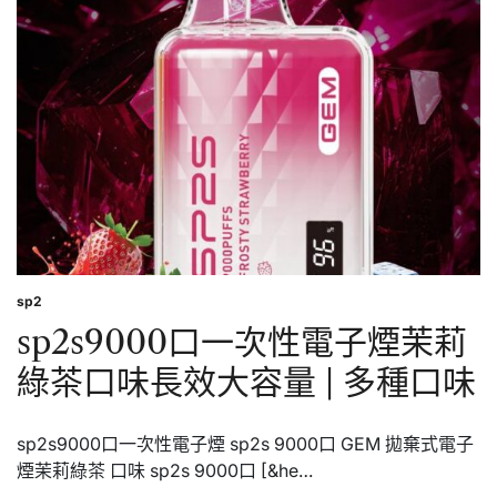
次
性
電
子
煙
黑
加
侖
糖
果
口
味
長
效
大
sp2
Posted
容
in
sp2s9000口一次性電子煙茉莉
量
|
綠茶口味長效大容量 | 多種口味
多
種
口
味
sp2s9000口一次性電子煙 sp2s 9000口 GEM 拋棄式電子
煙茉莉綠茶 口味 sp2s 9000口 [&he…