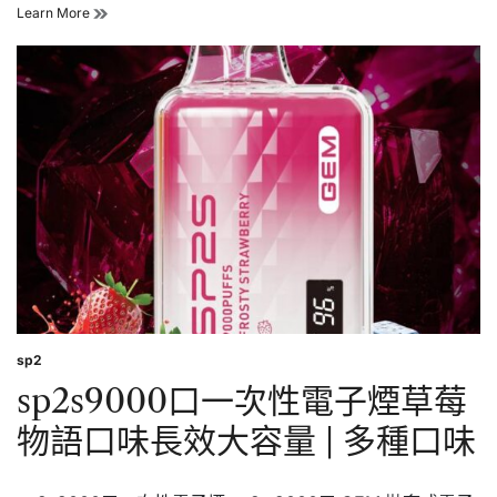
sp2s9000
Learn More
口
一
次
性
電
子
煙
茉
莉
綠
茶
口
味
長
效
大
容
sp2
Posted
量
in
sp2s9000口一次性電子煙草莓
|
多
物語口味長效大容量 | 多種口味
種
口
味