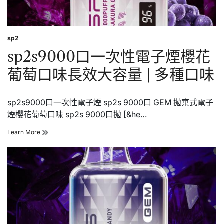
效
大
容
量
sp2
Posted
|
in
sp2s9000口一次性電子煙櫻花
多
種
葡萄口味長效大容量 | 多種口味
口
味
sp2s9000口一次性電子煙 sp2s 9000口 GEM 拋棄式電子
煙櫻花葡萄口味 sp2s 9000口拋 [&he…
sp2s9000
Learn More
口
一
次
性
電
子
煙
櫻
花
葡