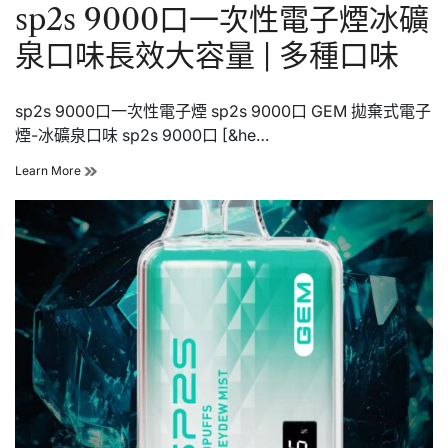
in
sp2s 9000口一次性電子煙冰礦
量
|
泉口味長效大容量 | 多種口味
多
種
口
味
sp2s 9000口一次性電子煙 sp2s 9000口 GEM 拋棄式電子
煙-冰礦泉口味 sp2s 9000口 [&he…
sp2s
Learn More
9000
口
一
次
性
電
子
煙
冰
礦
泉
口
味
長
效