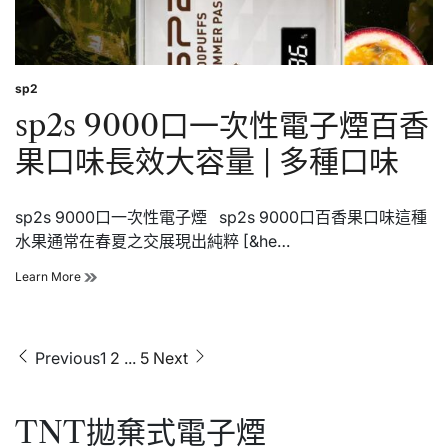
味
長
效
大
容
sp2
Posted
量
in
sp2s 9000口一次性電子煙百香
|
多
果口味長效大容量 | 多種口味
種
口
味
sp2s 9000口一次性電子煙 sp2s 9000口百香果口味這種
水果通常在春夏之交展現出純粹 [&he…
sp2s
Learn More
9000
口
一
次
文
Previous
1
2
...
5
Next
性
章
電
子
分
煙
TNT拋棄式電子煙
頁
百