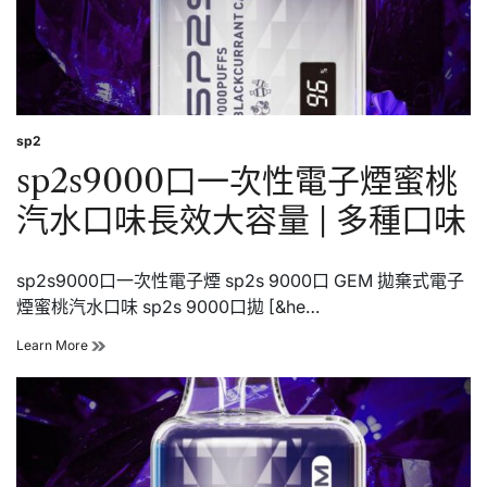
萄
口
味
長
效
大
容
sp2
Posted
量
in
sp2s9000口一次性電子煙蜜桃
|
多
汽水口味長效大容量 | 多種口味
種
口
味
sp2s9000口一次性電子煙 sp2s 9000口 GEM 拋棄式電子
煙蜜桃汽水口味 sp2s 9000口拋 [&he…
sp2s9000
Learn More
口
一
次
性
電
子
煙