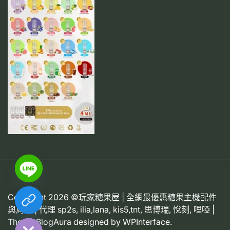
Copyright 2026 ©玩家糖果屋 | 全網最優惠糖果主機配件
chaty
與周邊 | 代理 sp2s, ilia,lana, kis5,tnt, 思博瑞, 悅刻, 哩啞 |
Hide
Theme BlogAura designed by
WPInterface
.