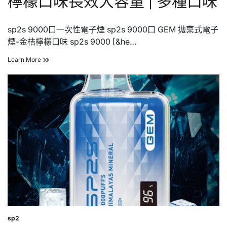
檸檬口味長效大容量 | 多種口味
口
味
sp2s 9000口一次性電子煙 sp2s 9000口 GEM 拋棄式電子
煙-金桔檸檬口味 sp2s 9000 [&he…
sp2s
Learn More
9000
口
一
次
性
電
子
煙
金
桔
檸
檬
口
味
長
效
大
sp2
Posted
容