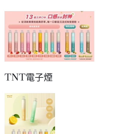
香
果
口
味
長
效
大
容
量
|
多
種
口
味
TNT電子煙