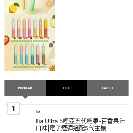
POPULAR
HOT
LATEST
1
ilia
Posted
in
Ilia Ultra 5哩亞五代糖果-百香果汁
口味|電子煙彈適配5代主機