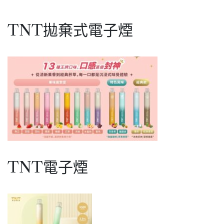
章
子
煙
分
古
TNT拋棄式電子煙
頁
巴
雪
茄
口
味
TNT電子煙