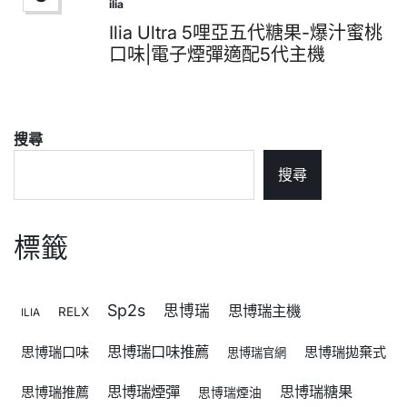
ilia
Posted
in
Ilia Ultra 5哩亞五代糖果-爆汁蜜桃
口味|電子煙彈適配5代主機
搜尋
搜尋
標籤
Sp2s
思博瑞
思博瑞主機
RELX
ILIA
思博瑞口味推薦
思博瑞口味
思博瑞拋棄式
思博瑞官網
思博瑞煙彈
思博瑞糖果
思博瑞推薦
思博瑞煙油