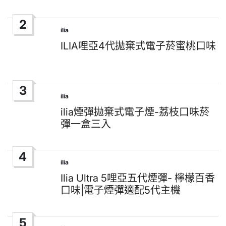
2
ilia
Posted
in
ILIA哩亞4代拋棄式電子菸蜜桃口味
3
ilia
Posted
in
ilia煙彈拋棄式電子煙-荔枝口味菸
彈一盒三入
4
ilia
Posted
in
Ilia Ultra 5哩亞五代煙彈- 檸檬百香
口味|電子煙彈適配5代主機
5