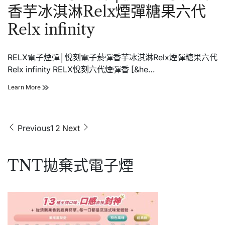
悅
香芋冰淇淋Relx煙彈糖果六代
刻
電
Relx infinity
子
菸
彈
RELX電子煙彈│悅刻電子菸彈香芋冰淇淋Relx煙彈糖果六代
紅
蘋
Relx infinity RELX悅刻六代煙彈香 [&he…
果
Relx
RELX
Learn More
煙
電
彈
子
糖
煙
果
彈
文
Previous
1
2
Next
六
│
代
章
悅
Relx
刻
分
infinity
電
TNT拋棄式電子煙
頁
子
菸
彈
香
芋
冰
淇