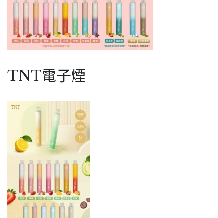
淋
Relx
煙
彈
糖
果
六
代
TNT電子煙
Relx
infinity