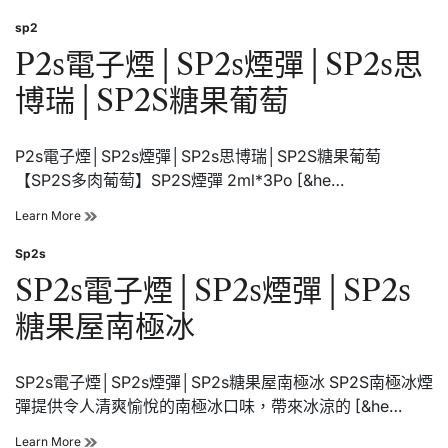
電
子
sp2
Posted
煙
in
P2s電子煙│SP2s煙彈│SP2s思
│SP2s
煙
博瑞│SP2S糖果葡萄
彈
│SP2s
思
博
P2s電子煙│SP2s煙彈│SP2s思博瑞│SP2S糖果葡萄
瑞
【SP2S多肉葡萄】SP2S煙彈 2ml*3Po [&he…
│SP2S
糖
P2s
Learn More
果
電
葡
子
Sp2s
萄
Posted
煙
in
SP2s電子煙│SP2s煙彈│SP2s
│SP2s
煙
糖果屋南極冰
彈
│SP2s
思
博
SP2s電子煙│SP2s煙彈│SP2s糖果屋南極冰 SP2S南極冰煙
瑞
彈提供令人清爽愉悅的南極冰口味，帶來冰涼的 [&he…
│SP2S
糖
SP2s
Learn More