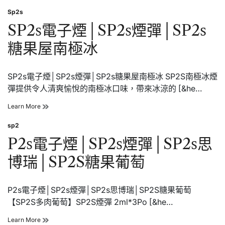
子
井
Sp2s
煙
Posted
│SP2s
in
SP2s電子煙│SP2s煙彈│SP2s
煙
彈
糖果屋南極冰
│SP2s
電
子
SP2s電子煙│SP2s煙彈│SP2s糖果屋南極冰 SP2S南極冰煙
煙
彈
彈提供令人清爽愉悅的南極冰口味，帶來冰涼的 [&he…
茉
莉
SP2s
Learn More
龍
電
井
子
sp2
Posted
煙
in
P2s電子煙│SP2s煙彈│SP2s思
│SP2s
煙
博瑞│SP2S糖果葡萄
彈
│SP2s
糖
果
P2s電子煙│SP2s煙彈│SP2s思博瑞│SP2S糖果葡萄
屋
【SP2S多肉葡萄】SP2S煙彈 2ml*3Po [&he…
南
極
P2s
Learn More
冰