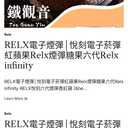
彈
金
桔
百
香
果
Relx
Relx
Posted
煙
in
RELX電子煙彈│悅刻電子菸彈
彈
糖
紅蘋果Relx煙彈糖果六代Relx
果
六
infinity
代
Relx
infinity
RELX電子煙彈│悅刻電子菸彈紅蘋果Relx煙彈糖果六代Relx
infinity RELX悅刻六代煙彈香紅蘋 [&he…
RELX
Learn More
電
子
Relx
煙
Posted
彈
in
RELX電子煙彈│悅刻電子菸彈
│