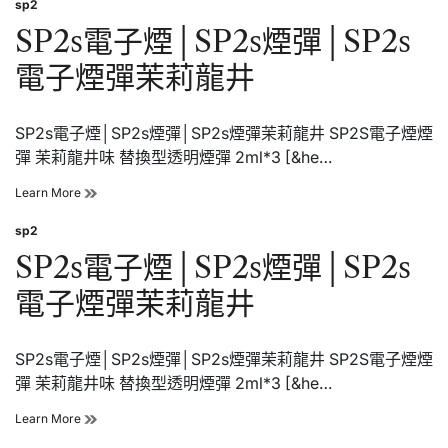
sp2
煙
Posted
│CHILL
in
SP2s電子煙│SP2s煙彈│SP2s
拋
棄
電子煙彈茉莉龍井
式
電
子
SP2s電子煙│SP2s煙彈│SP2s煙彈茉莉龍井 SP2S電子煙煙
菸
│CHILL
彈 茉莉龍井味 替換型透明煙彈 2ml*3 [&he…
鴨
嘴
SP2s
Learn More
獸
電
電
子
sp2
Posted
子
煙
in
SP2s電子煙│SP2s煙彈│SP2s
煙
│SP2s
煙
電子煙彈茉莉龍井
彈
│SP2s
電
子
SP2s電子煙│SP2s煙彈│SP2s煙彈茉莉龍井 SP2S電子煙煙
煙
彈 茉莉龍井味 替換型透明煙彈 2ml*3 [&he…
彈
茉
SP2s
Learn More
莉
電
龍