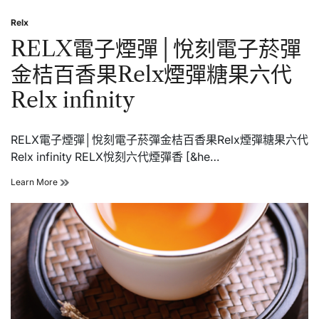
果
電
葡
子
Relx
萄
Posted
煙
in
RELX電子煙彈│悅刻電子菸彈
│SP2s
煙
金桔百香果Relx煙彈糖果六代
彈
│SP2s
Relx infinity
糖
果
屋
南
RELX電子煙彈│悅刻電子菸彈金桔百香果Relx煙彈糖果六代
極
Relx infinity RELX悅刻六代煙彈香 [&he…
冰
RELX
Learn More
電
子
煙
彈
│
悅
刻
電
子
菸