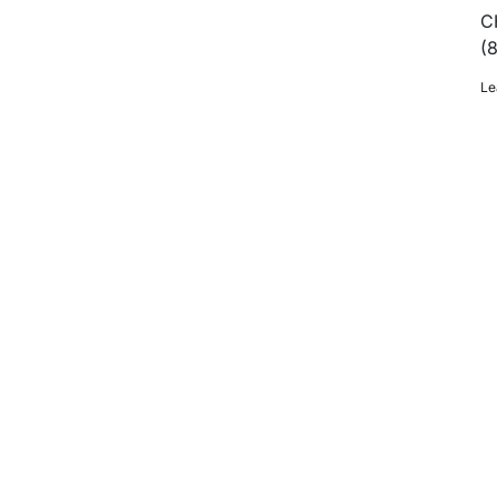
C
(
Le