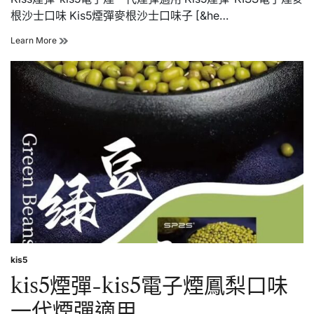
根沙士口味 Kis5煙彈麥根沙士口味子 [&he…
kis5
Learn More
煙
彈-
kis5
電
子
煙
麥
根
沙
士
口
味
一
代
煙
彈
適
kis5
Posted
用
in
kis5煙彈-kis5電子煙鳳梨口味
一代煙彈適用