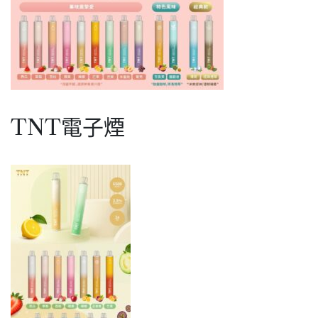
代
煙
彈
適
用
TNT電子煙