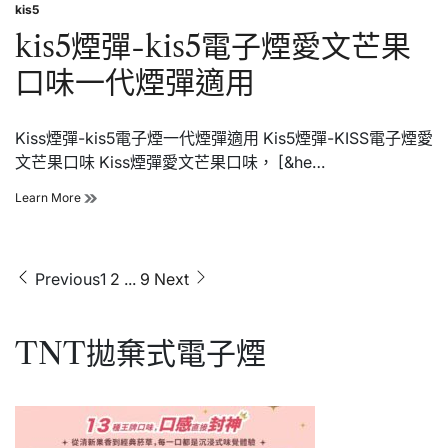
彈
kis5
kis5
Posted
適
電
in
kis5煙彈-kis5電子煙愛文芒果
用
子
煙
口味一代煙彈適用
藍
莓
泡
Kiss煙彈-kis5電子煙一代煙彈適用 Kis5煙彈-KISS電子煙愛
泡
糖
文芒果口味 Kiss煙彈愛文芒果口味， [&he…
口
味
kis5
Learn More
一
煙
代
彈-
煙
kis5
彈
電
文
Previous
1
2
...
9
Next
適
子
用
章
煙
愛
分
文
TNT拋棄式電子煙
頁
芒
果
口
味
一