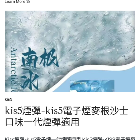
kis5
Learn More
代
煙
煙
彈-
彈
kis5
適
電
用
子
煙
冷
泡
冰
茶
口
味
一
代
煙
彈
適
kis5
Posted
用
in
kis5煙彈-kis5電子煙麥根沙士
口味一代煙彈適用
Kiss煙彈-kis5電子煙一代煙彈適用 Kis5煙彈-KISS電子煙麥