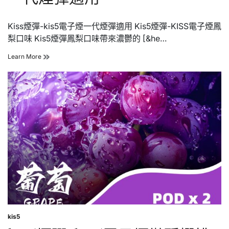
Kiss煙彈-kis5電子煙一代煙彈適用 Kis5煙彈-KISS電子煙鳳
梨口味 Kis5煙彈鳳梨口味帶來濃鬱的 [&he…
kis5
Learn More
煙
彈-
kis5
電
子
煙
鳳
梨
口
味
一
代
煙
彈
適
用
kis5
Posted