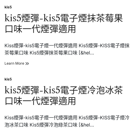
子
買
kis5
煙
Posted
五
│CHILL
in
kis5煙彈-kis5電子煙抹茶莓果
送
拋
一
棄
口味一代煙彈適用
式
電
子
Kiss煙彈-kis5電子煙一代煙彈適用 Kis5煙彈-KISS電子煙抹
菸
│CHILL
茶莓果口味 Kis5煙彈抹茶莓果口味 [&hel…
鴨
嘴
kis5
Learn More
獸
煙
電
彈-
子
kis5
kis5
Posted
煙
電
in
kis5煙彈-kis5電子煙冷泡冰茶
子
煙
口味一代煙彈適用
抹
茶
莓
Kiss煙彈-kis5電子煙一代煙彈適用 Kis5煙彈-KISS電子煙冷
果
口
泡冰茶口味 Kis5煙彈冷泡綠茶口味 [&hel…
味
一