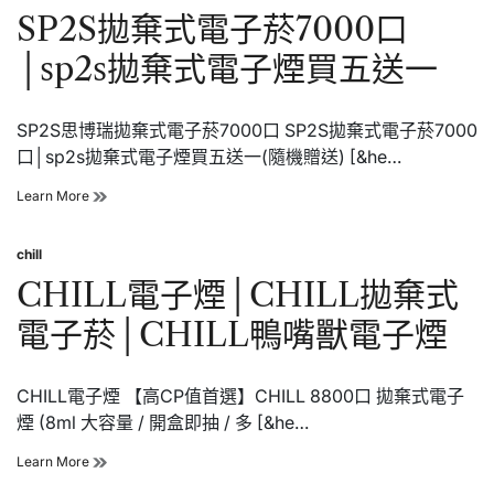
電
in
SP2S拋棄式電子菸7000口
子
菸
│sp2s拋棄式電子煙買五送一
│sp2s
九
千
SP2S思博瑞拋棄式電子菸7000口 SP2S拋棄式電子菸7000
口
電
口│sp2s拋棄式電子煙買五送一(隨機贈送) [&he…
子
煙
SP2S
Learn More
拋
棄
chill
式
Posted
電
in
CHILL電子煙│CHILL拋棄式
子
菸
電子菸│CHILL鴨嘴獸電子煙
7000
口
│sp2s
CHILL電子煙 【高CP值首選】CHILL 8800口 拋棄式電子
拋
棄
煙 (8ml 大容量 / 開盒即抽 / 多 [&he…
式
電
CHILL
Learn More
子
電
煙