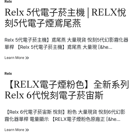
Relx
電
Posted
子
in
Relx 5代電子菸主機│RELX悅
菸
主
刻5代電子煙鳶尾燕
機-
綺
境
Relx 5代電子菸主機】鳶尾燕 大量現貨 悅刻5代幻影霧化器
碧
光-
單桿 【Relx 5代電子菸主機】鳶尾燕 大量現 [&he…
RELX
悅
Relx
Learn More
刻
5
5
代
代
Relx
電
Posted
子
in
【RELX電子煙粉色】全新系列
菸
主
Relx 6代悅刻電子菸宙斯
機
│RELX
悅
【Relx 6代電子菸宙斯 悅刻】粉色 大量現貨 悅刻6代幻影
刻
5
霧化器單桿 電量顯示 【RELX電子煙粉色原廠正 [&he…
代
電
【RELX
Learn More
子