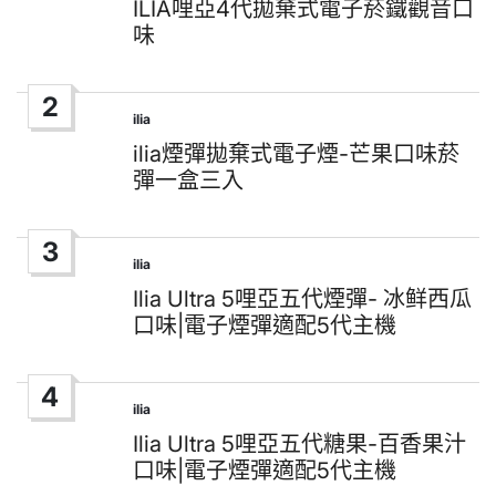
in
ILIA哩亞4代拋棄式電子菸鐵觀音口
味
2
ilia
Posted
in
ilia煙彈拋棄式電子煙-芒果口味菸
彈一盒三入
3
ilia
Posted
in
Ilia Ultra 5哩亞五代煙彈- 冰鲜西瓜
口味|電子煙彈適配5代主機
4
ilia
Posted
in
Ilia Ultra 5哩亞五代糖果-百香果汁
口味|電子煙彈適配5代主機