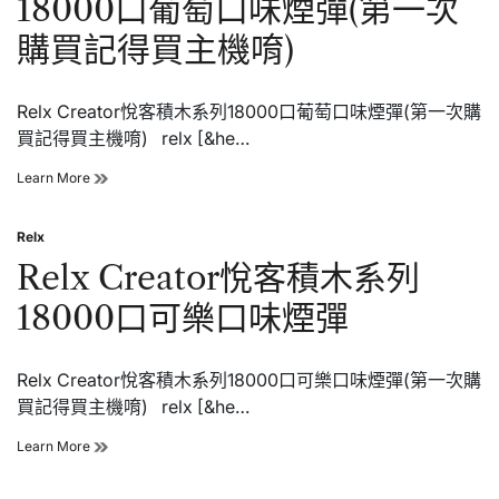
18000口葡萄口味煙彈(第一次
列
18000
購買記得買主機唷)
口
海
鹽
Relx Creator悅客積木系列18000口葡萄口味煙彈(第一次購
檸
檬
買記得買主機唷) relx [&he…
口
味
Relx
Learn More
口
Creator
味
悅
煙
Relx
客
Posted
彈
積
in
Relx Creator悅客積木系列
(第
木
一
系
18000口可樂口味煙彈
次
列
購
18000
買
口
記
Relx Creator悅客積木系列18000口可樂口味煙彈(第一次購
葡
得
萄
買記得買主機唷) relx [&he…
買
口
主
味
Relx
Learn More
機
煙
Creator
唷)
彈
悅
(第