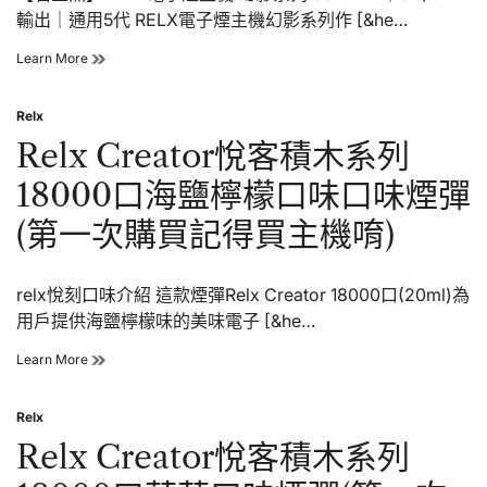
煙
輸出｜通用5代 RELX電子煙主機幻影系列作 [&he…
主
機
RELX
Learn More
購
電
買
子
Relx
煙
Posted
主
in
Relx Creator悅客積木系列
機
│RELX
18000口海鹽檸檬口味口味煙彈
悅
刻
(第一次購買記得買主機唷)
電
子
煙
relx悅刻口味介紹 這款煙彈Relx Creator 18000口(20ml)為
購
買
用戶提供海鹽檸檬味的美味電子 [&he…
推
薦
Relx
Learn More
Creator
悅
Relx
客
Posted
積
in
Relx Creator悅客積木系列
木
系