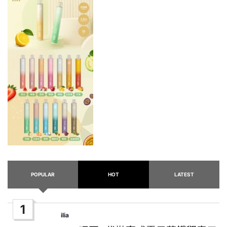
POPULAR
HOT
LATEST
1
ilia
Posted