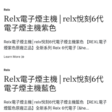
電
煙
子
鳶
Relx
煙
Posted
尾
粉
in
Relx電子煙主機│relx悅刻6代
燕
色】
全
電子煙主機紫色
新
系
列
Relx電子煙主機│relx悅刻6代電子煙主機紫色 【REXL電子
Relx
6
煙紫色原廠正品】全新系列 Relx 6代電子 [&he…
代
悅
Relx
Learn More
刻
電
電
子
子
Relx
煙
Posted
菸
主
in
Relx電子煙主機│relx悅刻6代
宙
機
斯
│relx
電子煙主機藍色
悅
刻
6
Relx電子煙主機│relx悅刻6代電子煙主機藍色 【REXL電子
代
電
煙藍色原廠正品】全新系列 Relx 6代電子 [&he…
子