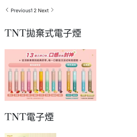
客
一
積
文
Previous
1
2
Next
次
木
購
章
系
買
列
分
記
18000
TNT拋棄式電子煙
得
頁
口
買
可
主
樂
機
口
唷)
味
煙
彈
TNT電子煙