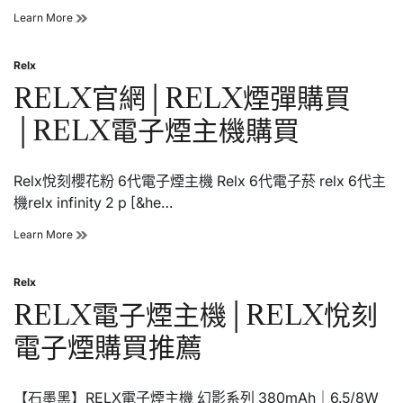
煙
Relx
Learn More
主
電
機
子
紫
Relx
煙
Posted
色
主
in
RELX官網│RELX煙彈購買
機
│relx
│RELX電子煙主機購買
悅
刻
6
Relx悅刻櫻花粉 6代電子煙主機 Relx 6代電子菸 relx 6代主
代
電
機relx infinity 2 p [&he…
子
煙
RELX
Learn More
主
官
機
網
藍
Relx
│RELX
Posted
色
煙
in
RELX電子煙主機│RELX悅刻
彈
購
電子煙購買推薦
買
│RELX
電
【石墨黑】RELX電子煙主機 幻影系列 380mAh｜6.5/8W
子