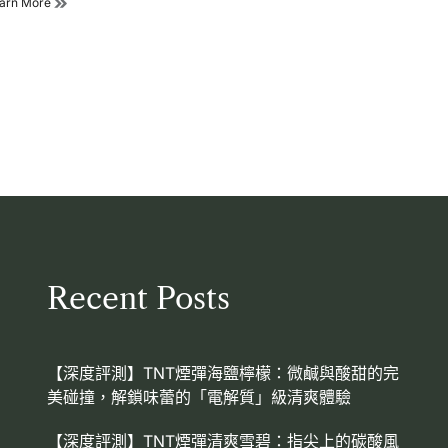
RELX
arn More
枝
電
檸
子
檬
煙
水
彈-
口
Relx
味
infinity
悅
刻
電
子
煙
青
檸
冰
爽
Recent Posts
口
味
【深度評測】TNT煙彈海鹽檸檬：微鹹與酸甜的完
美碰撞，解鎖味蕾的「電解質」級清爽體驗
【深度評測】TNT煙彈清爽雪碧：指尖上的碳酸風