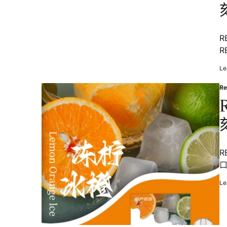
R
R
Le
Re
Po
in
R
口
Le