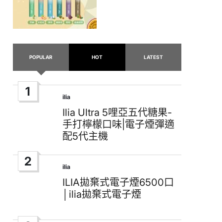
POPULAR
HOT
LATEST
1
ilia
Posted
in
Ilia Ultra 5哩亞五代糖果-
手打檸檬口味|電子煙彈適
配5代主機
2
ilia
Posted
in
ILIA拋棄式電子煙6500口
│ilia拋棄式電子煙