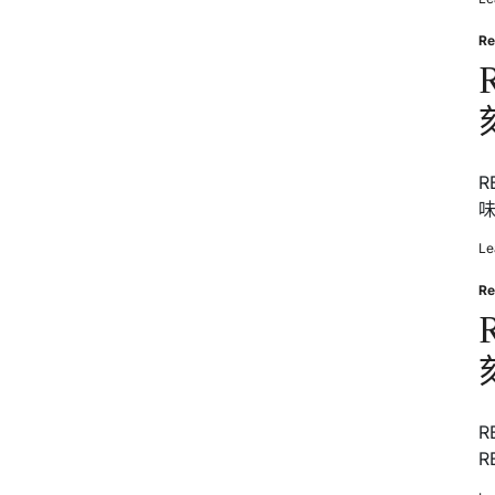
Re
Po
in
R
味
Le
Re
Po
in
R
R