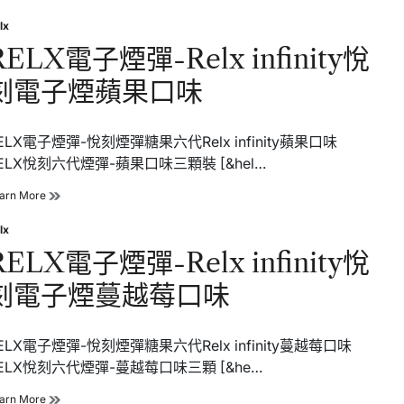
電
菸
子
lx
草
sted
煙
口
RELX電子煙彈-Relx infinity悅
彈-
味
Relx
刻電子煙蘋果口味
infinity
悅
刻
電
ELX電子煙彈-悅刻煙彈糖果六代Relx infinity蘋果口味
子
ELX悅刻六代煙彈-蘋果口味三顆裝 [&hel…
煙
草
RELX
arn More
莓
電
爆
子
lx
漿
sted
煙
口
RELX電子煙彈-Relx infinity悅
彈-
味
Relx
刻電子煙蔓越莓口味
infinity
悅
刻
電
ELX電子煙彈-悅刻煙彈糖果六代Relx infinity蔓越莓口味
子
ELX悅刻六代煙彈-蔓越莓口味三顆 [&he…
煙
蘋
RELX
arn More