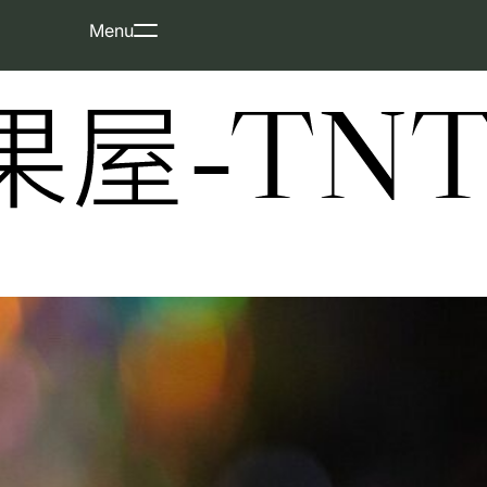
Skip
Menu
to
content
屋-TNT-