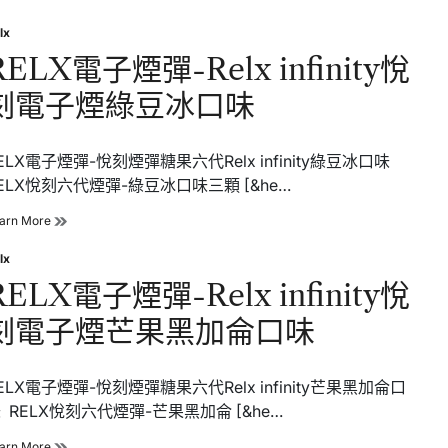
果
電
口
子
lx
味
sted
煙
RELX電子煙彈-Relx infinity悅
彈-
Relx
刻電子煙綠豆冰口味
infinity
悅
刻
電
ELX電子煙彈-悅刻煙彈糖果六代Relx infinity綠豆冰口味
子
ELX悅刻六代煙彈-綠豆冰口味三顆 [&he…
煙
蔓
RELX
arn More
越
電
莓
子
lx
口
sted
煙
味
RELX電子煙彈-Relx infinity悅
彈-
Relx
刻電子煙芒果黑加侖口味
infinity
悅
刻
電
ELX電子煙彈-悅刻煙彈糖果六代Relx infinity芒果黑加侖口
子
 RELX悅刻六代煙彈-芒果黑加侖 [&he…
煙
綠
RELX
arn More