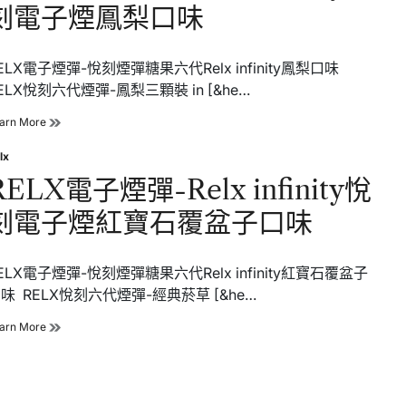
刻電子煙鳳梨口味
ELX電子煙彈-悅刻煙彈糖果六代Relx infinity鳳梨口味
ELX悅刻六代煙彈-鳳梨三顆裝 in [&he…
RELX
arn More
電
子
lx
sted
煙
RELX電子煙彈-Relx infinity悅
彈-
Relx
刻電子煙紅寶石覆盆子口味
infinity
悅
刻
電
ELX電子煙彈-悅刻煙彈糖果六代Relx infinity紅寶石覆盆子
子
味 RELX悅刻六代煙彈-經典菸草 [&he…
煙
鳳
RELX
arn More
梨
電
口
子
味
煙
彈-