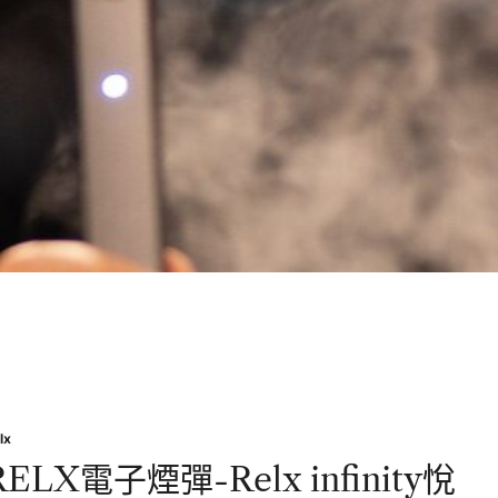
lx
sted
RELX電子煙彈-Relx infinity悅