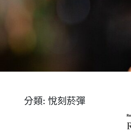
分類:
悅刻菸彈
Re
Po
in