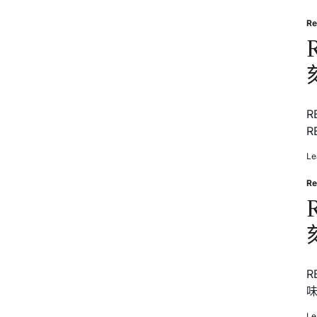
Re
Po
in
R
R
Le
Re
Po
in
R
味
Le