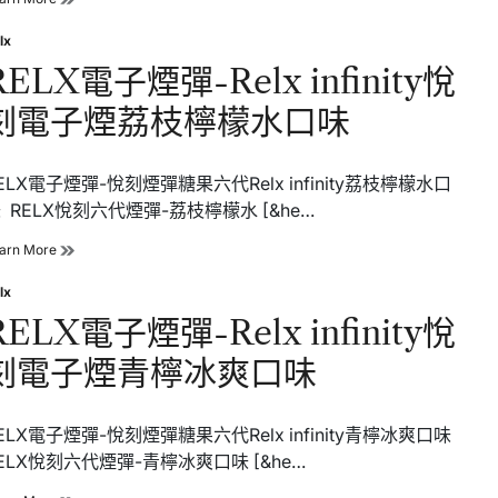
豆
電
冰
子
lx
口
sted
煙
味
RELX電子煙彈-Relx infinity悅
彈-
Relx
刻電子煙荔枝檸檬水口味
infinity
悅
刻
電
ELX電子煙彈-悅刻煙彈糖果六代Relx infinity荔枝檸檬水口
子
 RELX悅刻六代煙彈-荔枝檸檬水 [&he…
煙
芒
RELX
arn More
果
電
黑
子
lx
加
sted
煙
侖
RELX電子煙彈-Relx infinity悅
彈-
口
Relx
味
刻電子煙青檸冰爽口味
infinity
悅
刻
電
ELX電子煙彈-悅刻煙彈糖果六代Relx infinity青檸冰爽口味
子
ELX悅刻六代煙彈-青檸冰爽口味 [&he…
煙
荔