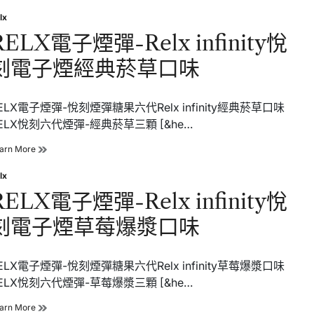
Relx
infinity
lx
sted
悅
RELX電子煙彈-Relx infinity悅
刻
電
刻電子煙經典菸草口味
子
煙
紅
寶
ELX電子煙彈-悅刻煙彈糖果六代Relx infinity經典菸草口味
石
ELX悅刻六代煙彈-經典菸草三顆 [&he…
覆
盆
RELX
arn More
子
電
口
子
lx
味
sted
煙
RELX電子煙彈-Relx infinity悅
彈-
Relx
刻電子煙草莓爆漿口味
infinity
悅
刻
電
ELX電子煙彈-悅刻煙彈糖果六代Relx infinity草莓爆漿口味
子
ELX悅刻六代煙彈-草莓爆漿三顆 [&he…
煙
經
RELX
arn More
典