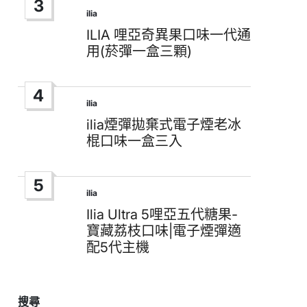
3
ilia
Posted
in
ILIA 哩亞奇異果口味一代通
用(菸彈一盒三顆)
4
ilia
Posted
in
ilia煙彈拋棄式電子煙老冰
棍口味一盒三入
5
ilia
Posted
in
Ilia Ultra 5哩亞五代糖果-
寶藏荔枝口味|電子煙彈適
配5代主機
搜尋