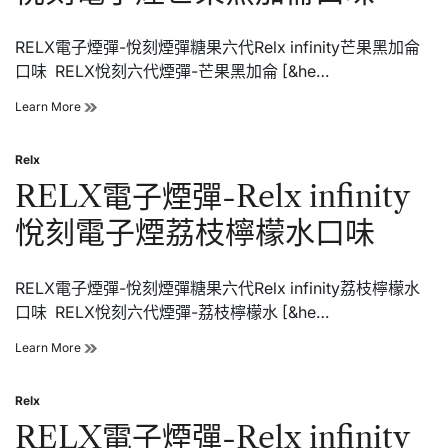
刻
電
RELX電子煙彈-悅刻煙彈糖果六代Relx infinity芒果黑加侖
子
煙
口味 RELX悅刻六代煙彈-芒果黑加侖 [&he…
綠
豆
RELX
Learn More
冰
電
口
子
味
Relx
煙
Posted
彈-
in
RELX電子煙彈-Relx infinity
Relx
infinity
悅刻電子煙荔枝檸檬水口味
悅
刻
電
RELX電子煙彈-悅刻煙彈糖果六代Relx infinity荔枝檸檬水
子
煙
口味 RELX悅刻六代煙彈-荔枝檸檬水 [&he…
芒
果
RELX
Learn More
黑
電
加
子
侖
Relx
煙
Posted
口
彈-
in
RELX電子煙彈-Relx infinity
味
Relx