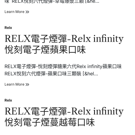
味 RELX悅刻六代煙彈-草莓爆漿三顆 [&he…
經
典
RELX
Learn More
菸
電
草
子
口
Relx
煙
Posted
味
彈-
in
RELX電子煙彈-Relx infinity
Relx
infinity
悅刻電子煙蘋果口味
悅
刻
電
RELX電子煙彈-悅刻煙彈糖果六代Relx infinity蘋果口味
子
煙
RELX悅刻六代煙彈-蘋果口味三顆裝 [&hel…
草
莓
RELX
Learn More
爆
電
漿
子
口
Relx
煙
Posted
味
彈-
in
RELX電子煙彈-Relx infinity
Relx
infinity
悅刻電子煙蔓越莓口味
悅
刻
電