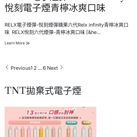
infinity
悅刻電子煙青檸冰爽口味
悅
刻
電
RELX電子煙彈-悅刻煙彈糖果六代Relx infinity青檸冰爽口
子
煙
味 RELX悅刻六代煙彈-青檸冰爽口味 [&he…
荔
枝
RELX
Learn More
檸
電
檬
子
水
煙
口
彈-
文
Previous
1
2
...
6
Next
味
Relx
章
infinity
悅
分
刻
TNT拋棄式電子煙
頁
電
子
煙
青
檸
冰
爽
口
味