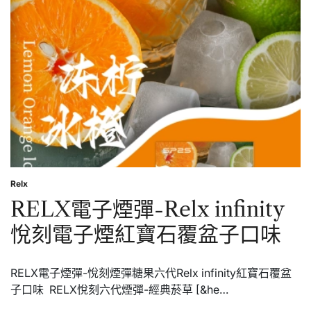
煙
彈-
Relx
infinity
悅
刻
電
子
煙
鳳
梨
口
味
Relx
Posted
in
RELX電子煙彈-Relx infinity
悅刻電子煙紅寶石覆盆子口味
RELX電子煙彈-悅刻煙彈糖果六代Relx infinity紅寶石覆盆
子口味 RELX悅刻六代煙彈-經典菸草 [&he…