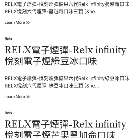
RELX電子煙彈-悅刻煙彈糖果六代Relx infinity蔓越莓口味
子
煙
RELX悅刻六代煙彈-蔓越莓口味三顆 [&he…
蘋
果
RELX
Learn More
口
電
味
子
Relx
煙
Posted
彈-
in
RELX電子煙彈-Relx infinity
Relx
infinity
悅刻電子煙綠豆冰口味
悅
刻
電
RELX電子煙彈-悅刻煙彈糖果六代Relx infinity綠豆冰口味
子
煙
RELX悅刻六代煙彈-綠豆冰口味三顆 [&he…
蔓
越
RELX
Learn More
莓
電
口
子
味
Relx
煙
Posted
彈-
in
RELX電子煙彈-Relx infinity
Relx
infinity
悅刻電子煙芒果黑加侖口味
悅