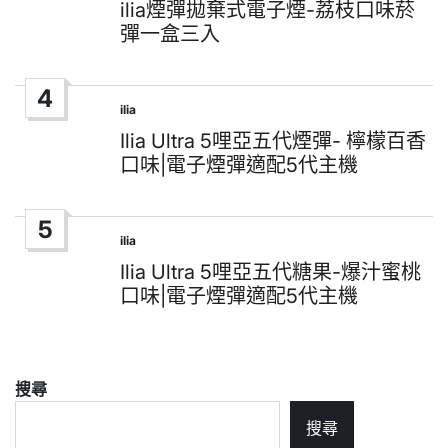
in
ilia煙彈拋棄式電子煙-荔枝口味菸
彈一盒三入
4
ilia
Posted
in
Ilia Ultra 5哩亞五代煙彈- 檸檬百香
口味|電子煙彈適配5代主機
5
ilia
Posted
in
Ilia Ultra 5哩亞五代糖果-爆汁蜜桃
口味|電子煙彈適配5代主機
搜尋
搜尋