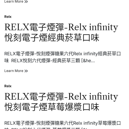
RELX
Learn More
電
子
Relx
煙
Posted
彈-
in
RELX電子煙彈-Relx infinity
Relx
infinity
悅刻電子煙經典菸草口味
悅
刻
電
RELX電子煙彈-悅刻煙彈糖果六代Relx infinity經典菸草口
子
煙
味 RELX悅刻六代煙彈-經典菸草三顆 [&he…
紅
寶
RELX
Learn More
石
電
覆
子
盆
Relx
煙
Posted
子
彈-
in
RELX電子煙彈-Relx infinity
口
Relx
味
infinity
悅刻電子煙草莓爆漿口味
悅
刻
電
RELX電子煙彈-悅刻煙彈糖果六代Relx infinity草莓爆漿口
子
煙